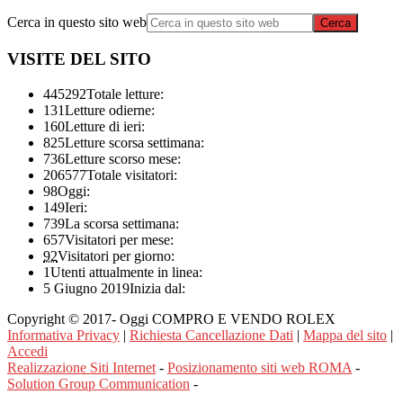
Cerca in questo sito web
VISITE DEL SITO
445292
Totale letture:
131
Letture odierne:
160
Letture di ieri:
825
Letture scorsa settimana:
736
Letture scorso mese:
206577
Totale visitatori:
98
Oggi:
149
Ieri:
739
La scorsa settimana:
657
Visitatori per mese:
92
Visitatori per giorno:
1
Utenti attualmente in linea:
5 Giugno 2019
Inizia dal:
Copyright © 2017- Oggi COMPRO E VENDO ROLEX
Informativa Privacy
|
Richiesta Cancellazione Dati
|
Mappa del sito
|
Accedi
Realizzazione Siti Internet
-
Posizionamento siti web ROMA
-
Solution Group Communication
-