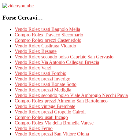
Forse Cercavi…
Vendo Rolex usati Bagnolo Mella
Compro Rolex Travacò Siccomario
Compro Rolex prezzi Castenedolo
Vendo Rolex Castiraga Vidardo
Vendo Rolex Besnate
Vendo Rolex secondo polso Capriate San Gervasio
Vendo Rolex Via Antonio Callegari Brescia
Vendo Rolex Varzi
Vendo Rolex usati Fombio
Vendo Rolex prezzi Inverigo
Vendo Rolex usati Bonate Sotto
Vendo Rolex prezzi Mediglia
Vendo Rolex secondo polso Viale Ambrogio Necchi Pavia
Compro Rolex prezzi Almenno San Bartolomeo
Vendo Rolex vintage Brembate
Vendo Rolex prezzi Gropello Cairoli
Compro Rolex usati Inzago
Compro Rolex Via della Brunella Varese
Vendo Rolex Ferno
Vendo Rolex prezzi San Vittore Olona