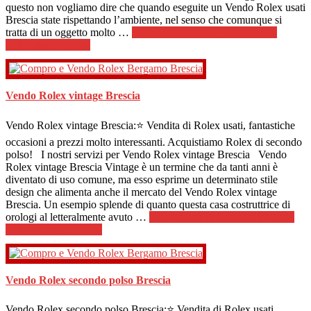
questo non vogliamo dire che quando eseguite un Vendo Rolex usati
Brescia state rispettando l’ambiente, nel senso che comunque si
tratta di un oggetto molto …
[Per saperne di più ...]
infoVendo
Rolex usati Brescia
Vendo Rolex vintage Brescia
Vendo Rolex vintage Brescia:⭐ Vendita di Rolex usati, fantastiche
occasioni a prezzi molto interessanti. Acquistiamo Rolex di secondo
polso! I nostri servizi per Vendo Rolex vintage Brescia Vendo
Rolex vintage Brescia Vintage è un termine che da tanti anni è
diventato di uso comune, ma esso esprime un determinato stile
design che alimenta anche il mercato del Vendo Rolex vintage
Brescia. Un esempio splende di quanto questa casa costruttrice di
orologi al letteralmente avuto …
[Per saperne di più ...]
infoVendo
Rolex vintage Brescia
Vendo Rolex secondo polso Brescia
Vendo Rolex secondo polso Brescia:⭐ Vendita di Rolex usati,