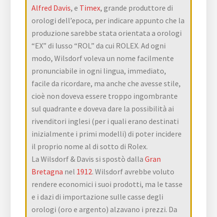
Alfred Davis
, e
Timex
, grande produttore di
orologi dell’epoca, per indicare appunto che la
produzione sarebbe stata orientata a orologi
“EX” di lusso “ROL” da cui ROLEX. Ad ogni
modo, Wilsdorf voleva un nome facilmente
pronunciabile in ogni lingua, immediato,
facile da ricordare, ma anche che avesse stile,
cioè non doveva essere troppo ingombrante
sul quadrante e doveva dare la possibilità ai
rivenditori inglesi (per i quali erano destinati
inizialmente i primi modelli) di poter incidere
il proprio nome al di sotto di Rolex.
La Wilsdorf & Davis si spostò dalla
Gran
Bretagna
nel
1912
. Wilsdorf avrebbe voluto
rendere economici i suoi prodotti, ma le tasse
e i dazi di importazione sulle casse degli
orologi (oro e argento) alzavano i prezzi. Da