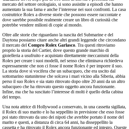
mercato del settore orologiaio, si sono assistite a episodi che hanno
aumentato la sua fama e anche l’interesse nei suoi confronti. La casa
costruttrice Rolex a diverse storie che possono essere raccontate e
dove sarebbe possibile realmente creare un libro di curiosità che
potrebbe vendere milioni di copie al mondo.
Oltre alle storie che riguardano la nascita del Submarine e del
Daytona possiamo citare anche altri grandi leggende che circondano
il mercato del
Compro Rolex Garlasco
. Tra questi ritroviamo
proprio la storia del Cartier, dove questo grande marchio di
gioielleria a usufruito e acquistato direttamente meccanismi della
Rolex per creare i suoi modelli, nel senso che eliminava richiedeva
espressamente che non ci fosse il nome Rolex è per imporre il suo.
La storia dove si vocifera che un subacqueo, che era uscito dal
sottomarino statunitense che solcava i mari vicino alla Siberia, abbia
perso il suo Rolex e sia stato ritrovato dopo oltre 20 anni da un altro
subacqueo che ha ritrovato questo oggetto ancora funzionante.
Infine, ma che ha suscitato l’interesse di molti è quello della cabina
del tempo.
Una nota attrice di Hollywood a conservato, in una cassetta sigillata,
il Rolex di suo marito e lo ha seppellito in previsione che esso fosse
poi stato ritrovato da uno dei nipoti che avrebbe portato il nome del
marito e questi, a distanza di circa 64 anni, ha disseppellito la
cassetta e ha ritrovato il Rolex ancora funzionante ed integro. Queste