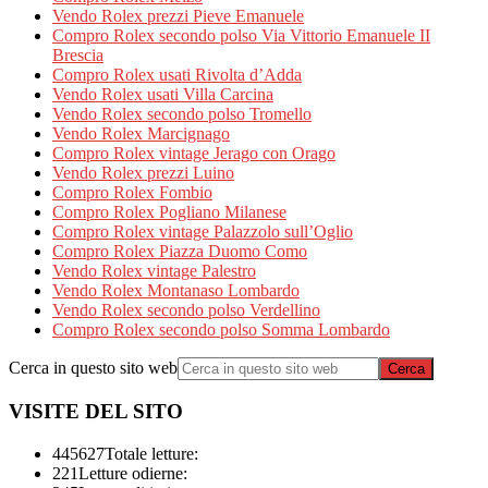
Vendo Rolex prezzi Pieve Emanuele
Compro Rolex secondo polso Via Vittorio Emanuele II
Brescia
Compro Rolex usati Rivolta d’Adda
Vendo Rolex usati Villa Carcina
Vendo Rolex secondo polso Tromello
Vendo Rolex Marcignago
Compro Rolex vintage Jerago con Orago
Vendo Rolex prezzi Luino
Compro Rolex Fombio
Compro Rolex Pogliano Milanese
Compro Rolex vintage Palazzolo sull’Oglio
Compro Rolex Piazza Duomo Como
Vendo Rolex vintage Palestro
Vendo Rolex Montanaso Lombardo
Vendo Rolex secondo polso Verdellino
Compro Rolex secondo polso Somma Lombardo
Cerca in questo sito web
VISITE DEL SITO
445627
Totale letture:
221
Letture odierne: