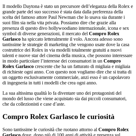
Il modello Daytona è stato un precursore dell’eleganza della Rolex e
grande parte del suo successo è stata data dalla preferenza della
scelta del famoso attore Paul Newman che lo usava sia durante i
suoi film sia nella vita privata. Possiamo dire che grazie alla
presenza di questo divo hollywoodiano internazionale, icona e sex
symbol di diverse generazioni, il mercato del
Compro Rolex
Garlasco
ha spiccato letteralmente il volo. Ancora adesso sono
tantissime le strategie di marketing che vengono usate dove la casa
costruttrice dei Rolex in via modelli totalmente gratuiti a nuovi
talenti e nuove star del cinema della musica, che possono interessare
in modo particolare l’interesse dei consumatori in un
Compro
Rolex Garlasco
crescente che ha un fatturato di migliaia e migliaia
di richieste ogni anno. Con questo non vogliamo dire che si tratta di
un oggetto esclusivamente commerciale, anzi esso è un capolavoro
di ingegneria in tutti i modelli che crea ogni anno.
La sua altissima qualità lo fa diventare uno dei protagonisti del
mondo del lusso che viene acquistato sia dai piccoli consumatori,
che da collezionisti e case d’aste.
Compro Rolex Garlasco
le curiosità
Sono tantissime le curiosità che ruotano attorno al
Compro Rolex
Garlasco
dove, dopo più di 100 anni di attività e presenza sul