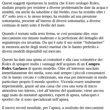
Questi soggetti riportarono la notizia che il loro orologio Rolex,
studiato proprio per resistere a diverse problematiche date da acqua e
umidità, ma anche da salsedine e dal freddo, esso ha resistito oltre i
45° sotto zero e, lo stesso tempo, ha resistito ad una pressione
sottomarina, presente all’interno di diversi sottomarini, a diverse
centinaia di metri sotto il livello del mare.
Quando è tornato sulla terra ferma, se così possiamo dire, esso
meccanismo era rimasto inalterato e la perfezione del dettaglio del
segnatempo era invariata. Da qui è nato il suo nome “Submariner”
in memoria anche degli storici marinai che lo hanno preferito a
diversi modelli disponibili sul mercato.
Questo ha dato una spinta ai costruttori e alla casa costruttrice dei
Rolex di spingere molto i vantaggi dell’acquisto di un
Compro
Rolex Garlasco
di questo modello. Oltre all’interesse suscitato
immediatamente dei media, sono stati sempre i piccoli consumatori
che lo hanno cercato e collezionato, ma essa poi interessato in modo
particolare proprio il mondo sportivo. Vicenda essere totalmente
impermeabile, grazie ad una cassa che crea una sorta di micro
atmosfera suo interno, cioè all’interno del quadrante, viene ancora
oggi usato da nuotatori agonistici, esperti di apnea, subacquei e
sportivi che si sono specializzati nell’apnea.
Il nuovo record mondiale, per l’apnea, a usufruito dei meccanismi