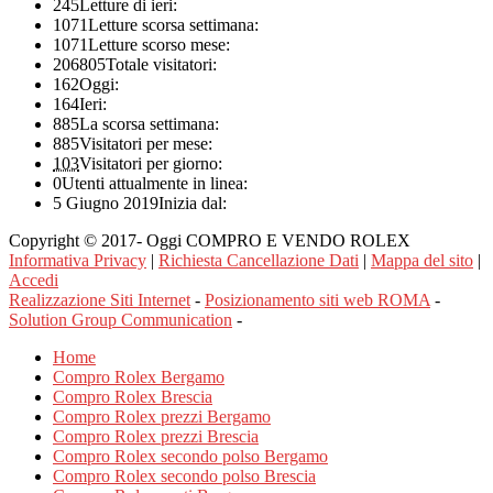
245
Letture di ieri:
1071
Letture scorsa settimana:
1071
Letture scorso mese:
206805
Totale visitatori:
162
Oggi:
164
Ieri:
885
La scorsa settimana:
885
Visitatori per mese:
103
Visitatori per giorno:
0
Utenti attualmente in linea:
5 Giugno 2019
Inizia dal:
Copyright © 2017- Oggi COMPRO E VENDO ROLEX
Informativa Privacy
|
Richiesta Cancellazione Dati
|
Mappa del sito
|
Accedi
Realizzazione Siti Internet
-
Posizionamento siti web ROMA
-
Solution Group Communication
-
Home
Compro Rolex Bergamo
Compro Rolex Brescia
Compro Rolex prezzi Bergamo
Compro Rolex prezzi Brescia
Compro Rolex secondo polso Bergamo
Compro Rolex secondo polso Brescia