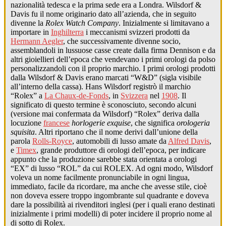
nazionalità tedesca e la prima sede era a Londra. Wilsdorf &
Davis fu il nome originario dato all’azienda, che in seguito
divenne la
Rolex Watch Company
. Inizialmente si limitavano a
importare in
Inghilterra
i meccanismi svizzeri prodotti da
Hermann Aegler
, che successivamente divenne socio,
assemblandoli in lussuose casse create dalla firma Dennison e da
altri gioiellieri dell’epoca che vendevano i primi orologi da polso
personalizzandoli con il proprio marchio. I primi orologi prodotti
dalla Wilsdorf & Davis erano marcati “W&D” (sigla visibile
all’interno della cassa). Hans Wilsdorf registrò il marchio
“Rolex” a
La Chaux-de-Fonds
, in
Svizzera
nel
1908
. Il
significato di questo termine è sconosciuto, secondo alcuni
(versione mai confermata da Wilsdorf) “Rolex” deriva dalla
locuzione
francese
horlogerie exquise
, che significa
orologeria
squisita
. Altri riportano che il nome derivi dall’unione della
parola
Rolls-Royce
, automobili di lusso amate da
Alfred Davis
,
e
Timex
, grande produttore di orologi dell’epoca, per indicare
appunto che la produzione sarebbe stata orientata a orologi
“EX” di lusso “ROL” da cui ROLEX. Ad ogni modo, Wilsdorf
voleva un nome facilmente pronunciabile in ogni lingua,
immediato, facile da ricordare, ma anche che avesse stile, cioè
non doveva essere troppo ingombrante sul quadrante e doveva
dare la possibilità ai rivenditori inglesi (per i quali erano destinati
inizialmente i primi modelli) di poter incidere il proprio nome al
di sotto di Rolex.