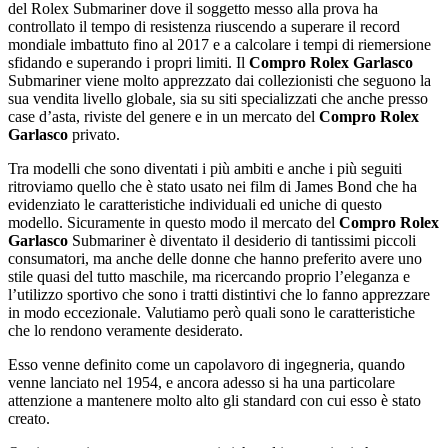
del Rolex Submariner dove il soggetto messo alla prova ha
controllato il tempo di resistenza riuscendo a superare il record
mondiale imbattuto fino al 2017 e a calcolare i tempi di riemersione
sfidando e superando i propri limiti. Il
Compro Rolex Garlasco
Submariner viene molto apprezzato dai collezionisti che seguono la
sua vendita livello globale, sia su siti specializzati che anche presso
case d’asta, riviste del genere e in un mercato del
Compro Rolex
Garlasco
privato.
Tra modelli che sono diventati i più ambiti e anche i più seguiti
ritroviamo quello che è stato usato nei film di James Bond che ha
evidenziato le caratteristiche individuali ed uniche di questo
modello. Sicuramente in questo modo il mercato del
Compro Rolex
Garlasco
Submariner è diventato il desiderio di tantissimi piccoli
consumatori, ma anche delle donne che hanno preferito avere uno
stile quasi del tutto maschile, ma ricercando proprio l’eleganza e
l’utilizzo sportivo che sono i tratti distintivi che lo fanno apprezzare
in modo eccezionale. Valutiamo però quali sono le caratteristiche
che lo rendono veramente desiderato.
Esso venne definito come un capolavoro di ingegneria, quando
venne lanciato nel 1954, e ancora adesso si ha una particolare
attenzione a mantenere molto alto gli standard con cui esso è stato
creato.