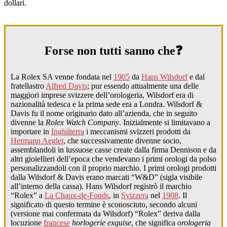
dollari.
Forse non tutti sanno che❓
La Rolex SA venne fondata nel
1905
da
Hans Wilsdorf
e dal
fratellastro
Alfred Davis
; pur essendo attualmente una delle
maggiori imprese svizzere dell’orologeria, Wilsdorf era di
nazionalità tedesca e la prima sede era a Londra. Wilsdorf &
Davis fu il nome originario dato all’azienda, che in seguito
divenne la
Rolex Watch Company
. Inizialmente si limitavano a
importare in
Inghilterra
i meccanismi svizzeri prodotti da
Hermann Aegler
, che successivamente divenne socio,
assemblandoli in lussuose casse create dalla firma Dennison e da
altri gioiellieri dell’epoca che vendevano i primi orologi da polso
personalizzandoli con il proprio marchio. I primi orologi prodotti
dalla Wilsdorf & Davis erano marcati “W&D” (sigla visibile
all’interno della cassa). Hans Wilsdorf registrò il marchio
“Rolex” a
La Chaux-de-Fonds
, in
Svizzera
nel
1908
. Il
significato di questo termine è sconosciuto, secondo alcuni
(versione mai confermata da Wilsdorf) “Rolex” deriva dalla
locuzione
francese
horlogerie exquise
, che significa
orologeria