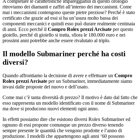
A completare le caratteristiche impareggiabili di questo orologio
ritroviamo dei diamanti e zaffiri all’interno dei meccanismi. Come
mai i meccanismi contengono queste pietre preziose? Perché è stato
certificato che grazie ad essi si ha un’usura molto bassa dei
componenti meccanici e quindi esso può durare realmente centinaia
di anni. Ecco perché il
Compro Rolex prezzi Arcisate
per questo
gioiello, perché di gioiello si tratta, sfiora le 180.000 euro e nei
prossimi anni potrebbe anche essere rivalutato al triplo.
Il modello Submariner perché ha costi
diversi?
Quando affrontiamo la decisione di avere e effettuare un
Compro
Rolex prezzi Arcisate
per un Submariner, immediatamente siamo
invasi dalle proposte del nuovo e dell’usato.
Come mai c’è tanta diversità di prezzo? Il motivo è dato dal fatto che
esso rappresenta un modello identificato con il nome di Submariner
ma dove si producono nuovi elementi ogni anno.
In effetti possiamo dire che esistono diversi Rolex Submariner ed
ognuno di essi propone comunque un prezzo diverso tenendo
sempre presente le quantità che vengono prodotte e l’anno di
produzione. I modelli che appartengono agli anni ‘60 possono