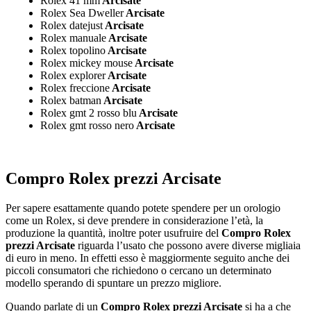
Rolex 41 mm
Arcisate
Rolex Sea Dweller
Arcisate
Rolex datejust
Arcisate
Rolex manuale
Arcisate
Rolex topolino
Arcisate
Rolex mickey mouse
Arcisate
Rolex explorer
Arcisate
Rolex freccione
Arcisate
Rolex batman
Arcisate
Rolex gmt 2 rosso blu
Arcisate
Rolex gmt rosso nero
Arcisate
Compro Rolex prezzi Arcisate
Per sapere esattamente quando potete spendere per un orologio
come un Rolex, si deve prendere in considerazione l’età, la
produzione la quantità, inoltre poter usufruire del
Compro Rolex
prezzi Arcisate
riguarda l’usato che possono avere diverse migliaia
di euro in meno. In effetti esso è maggiormente seguito anche dei
piccoli consumatori che richiedono o cercano un determinato
modello sperando di spuntare un prezzo migliore.
Quando parlate di un
Compro Rolex prezzi Arcisate
si ha a che