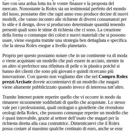
fare con una ardua lotta tra le vostre finanze e la proposta del
mercato. Nonostante la Rolex sia un testimonial perfetto del mondo
del lusso, possiamo dire che ogni anno esso produce decine di nuovi
modelli, che vanno incontro alle richieste di diversi consumatori per
lo stile e il design, dove si producono determinate quantità tenendo
presenti quali sono le stime di richiesta che ci sono. La creazione
della forma o comunque dei colori e nuovi materiali che si possono
usare, viene eseguita tramite una strategia ben dettagliata e specifica
che la stessa Rolex esegue a livello planetario.
Proprio per questo possiamo notare che in un continente va di moda
o viene acquistato un modello che può essere in acciaio, mentre in
un altro si preferisce una rifinitura di pelle o in plastica poiché si
hanno dei clienti che sono più giovani e quindi ricercano più
innovazione. Con questo non vogliamo dire che nel
Compro Rolex
prezzi Arcisate
dovete accontentarvi di un modello che magari
viene altamente pubblicizzato quando invece di interessa tutt’altro.
Tramite Internet potete reperire quello che vi occorre in modo da
rimanere sicuramente soddisfatti di quello che acquistate. Lo stesso
vale per i professionisti, quali orologiai o gioiellerie che rivendono
orologi della Rolex, che possono comunque reperire un modello che
è quasi introvabile, grazie al settore dell’usato che magari per la
richiesta diretta alla casa costruttrice. Dimenticatevi che il Rolex
possa costare al massimo qualche centinaio di euro, anche se esse