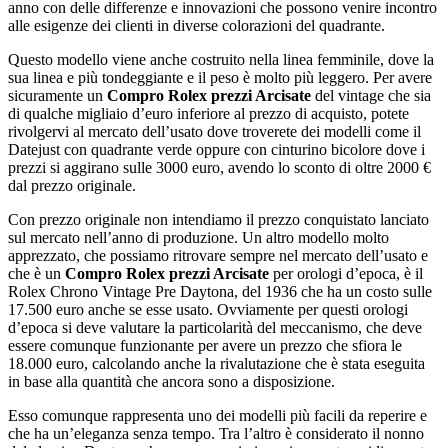
anno con delle differenze e innovazioni che possono venire incontro
alle esigenze dei clienti in diverse colorazioni del quadrante.
Questo modello viene anche costruito nella linea femminile, dove la
sua linea e più tondeggiante e il peso è molto più leggero. Per avere
sicuramente un
Compro Rolex prezzi Arcisate
del vintage che sia
di qualche migliaio d’euro inferiore al prezzo di acquisto, potete
rivolgervi al mercato dell’usato dove troverete dei modelli come il
Datejust con quadrante verde oppure con cinturino bicolore dove i
prezzi si aggirano sulle 3000 euro, avendo lo sconto di oltre 2000 €
dal prezzo originale.
Con prezzo originale non intendiamo il prezzo conquistato lanciato
sul mercato nell’anno di produzione. Un altro modello molto
apprezzato, che possiamo ritrovare sempre nel mercato dell’usato e
che è un
Compro Rolex prezzi Arcisate
per orologi d’epoca, è il
Rolex Chrono Vintage Pre Daytona, del 1936 che ha un costo sulle
17.500 euro anche se esse usato. Ovviamente per questi orologi
d’epoca si deve valutare la particolarità del meccanismo, che deve
essere comunque funzionante per avere un prezzo che sfiora le
18.000 euro, calcolando anche la rivalutazione che è stata eseguita
in base alla quantità che ancora sono a disposizione.
Esso comunque rappresenta uno dei modelli più facili da reperire e
che ha un’eleganza senza tempo. Tra l’altro è considerato il nonno