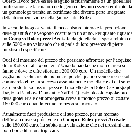
Questo lavoro deve essere eseguito esclusivamente da un gioielliere
professionista e la caratura delle gemme devono essere certificate da
un gemmologo tramite un certificato che diventa parte integrante
della documentazione della garanzia del Rolex.
In secondo luogo si valuta il meccanismo interno e la produzione
delle quantità che vengono costruite in un anno. Per quanto riguarda
un
Compro Rolex prezzi Arcisate
da gioielleria la spesa minima e
sulle 5000 euro valutando che si parla di loro presenza di pietre
preziose da specificare.
Qual è il massimo del prezzo che possiamo affrontare per l’acquisto
di un Rolex di alta gioielleria? Una domanda che molti curiosi si
fanno e dove le cifre sfiorano i 200.000 euro. Un modello che
vogliamo assolutamente nominare poiché quando venne messo sul
commercio ebbe un successo assolutamente mondiale e di cui sono
stati prodotti pochissimi pezzi è il modello della Rolex Cosmograph
Daytona Rainbow Diamanti e Zaffiri. Questo piccolo capolavoro
della gioielleria e dell’orologeria aveva il modico prezzo di costare
160.000 euro quando venne immesso sul mercato.
Attualmente fuori produzione e il suo prezzo, per un mercato
dell’usato dove si può avere un
Compro Rolex prezzi Arcisate
sulle 180.000 euro, ha subito una valutazione che nei prossimi anni
potrebbe addirittura triplicare.