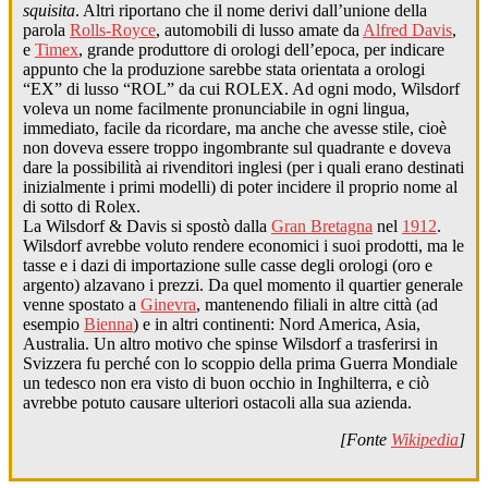
squisita
. Altri riportano che il nome derivi dall’unione della
parola
Rolls-Royce
, automobili di lusso amate da
Alfred Davis
,
e
Timex
, grande produttore di orologi dell’epoca, per indicare
appunto che la produzione sarebbe stata orientata a orologi
“EX” di lusso “ROL” da cui ROLEX. Ad ogni modo, Wilsdorf
voleva un nome facilmente pronunciabile in ogni lingua,
immediato, facile da ricordare, ma anche che avesse stile, cioè
non doveva essere troppo ingombrante sul quadrante e doveva
dare la possibilità ai rivenditori inglesi (per i quali erano destinati
inizialmente i primi modelli) di poter incidere il proprio nome al
di sotto di Rolex.
La Wilsdorf & Davis si spostò dalla
Gran Bretagna
nel
1912
.
Wilsdorf avrebbe voluto rendere economici i suoi prodotti, ma le
tasse e i dazi di importazione sulle casse degli orologi (oro e
argento) alzavano i prezzi. Da quel momento il quartier generale
venne spostato a
Ginevra
, mantenendo filiali in altre città (ad
esempio
Bienna
) e in altri continenti: Nord America, Asia,
Australia. Un altro motivo che spinse Wilsdorf a trasferirsi in
Svizzera fu perché con lo scoppio della prima Guerra Mondiale
un tedesco non era visto di buon occhio in Inghilterra, e ciò
avrebbe potuto causare ulteriori ostacoli alla sua azienda.
[Fonte
Wikipedia
]