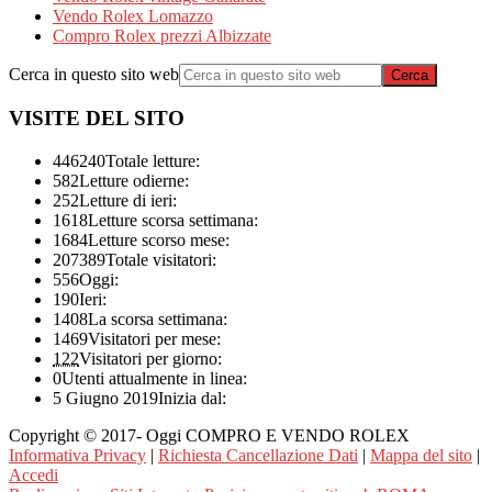
Vendo Rolex Lomazzo
Compro Rolex prezzi Albizzate
Cerca in questo sito web
VISITE DEL SITO
446240
Totale letture:
582
Letture odierne:
252
Letture di ieri:
1618
Letture scorsa settimana:
1684
Letture scorso mese:
207389
Totale visitatori:
556
Oggi:
190
Ieri:
1408
La scorsa settimana:
1469
Visitatori per mese:
122
Visitatori per giorno:
0
Utenti attualmente in linea:
5 Giugno 2019
Inizia dal:
Copyright © 2017- Oggi COMPRO E VENDO ROLEX
Informativa Privacy
|
Richiesta Cancellazione Dati
|
Mappa del sito
|
Accedi