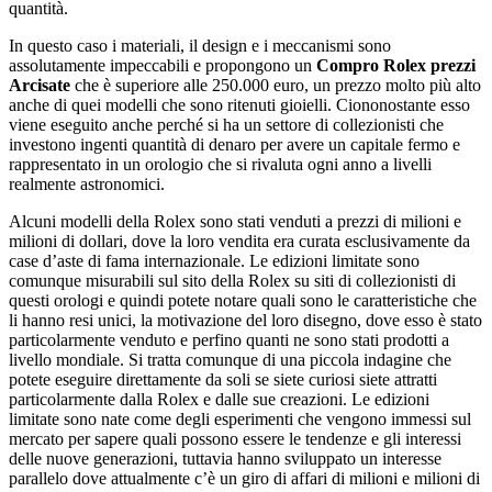
quantità.
In questo caso i materiali, il design e i meccanismi sono
assolutamente impeccabili e propongono un
Compro Rolex prezzi
Arcisate
che è superiore alle 250.000 euro, un prezzo molto più alto
anche di quei modelli che sono ritenuti gioielli. Ciononostante esso
viene eseguito anche perché si ha un settore di collezionisti che
investono ingenti quantità di denaro per avere un capitale fermo e
rappresentato in un orologio che si rivaluta ogni anno a livelli
realmente astronomici.
Alcuni modelli della Rolex sono stati venduti a prezzi di milioni e
milioni di dollari, dove la loro vendita era curata esclusivamente da
case d’aste di fama internazionale. Le edizioni limitate sono
comunque misurabili sul sito della Rolex su siti di collezionisti di
questi orologi e quindi potete notare quali sono le caratteristiche che
li hanno resi unici, la motivazione del loro disegno, dove esso è stato
particolarmente venduto e perfino quanti ne sono stati prodotti a
livello mondiale. Si tratta comunque di una piccola indagine che
potete eseguire direttamente da soli se siete curiosi siete attratti
particolarmente dalla Rolex e dalle sue creazioni. Le edizioni
limitate sono nate come degli esperimenti che vengono immessi sul
mercato per sapere quali possono essere le tendenze e gli interessi
delle nuove generazioni, tuttavia hanno sviluppato un interesse
parallelo dove attualmente c’è un giro di affari di milioni e milioni di