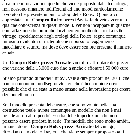
amano le innovazioni e quello che viene proposto dalla tecnologia,
non possono rimanere indifferenti ad uno mood particolarmente
lavorato che presente in tanti orologi della Rolex. Quando vi
apprestate a un
Compro Rolex prezzi Arcisate
dovete avere una
qualche conoscenza di questi modelli, Per non incappare in qualche
contraffazione che potrebbe farvi perdere molto denaro. Lo stile
vintage, specialmente negli orologi della Rolex, segna comunque
un’usura evidente sui materiali che si possono leggermente
macchiare o scurire, ma dove deve essere sempre presente il numero
seriale.
Un
Compro Rolex prezzi Arcisate
vuol dire affrontare dei prezzi
che variano dalle 15.000 euro fino a anche a sfiorare i 50.000 euro.
Stiamo parlando di modelli nuovi, vale a dire prodotti nel 2018 che
hanno comunque un disegno vintage che è ben curato e dove
possibile che ci sia stata la mano umana nella lavorazione per creare
dei modelli unici.
Se il modello presenta delle usure, che sono volute nella sua
costruzione totale, avrete comunque un modello che non è mai
uguale ad un altro perché esso ha delle imperfezioni che non
possono essere prodotti in serie. Tra modelli che sono molto ambiti,
rimanendo nel
Compro Rolex prezzi Arcisate
del vintage,
ritroviamo il modello Daytona che viene sempre riproposto ogni