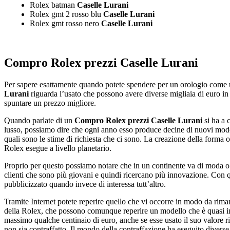
Rolex batman
Caselle Lurani
Rolex gmt 2 rosso blu
Caselle Lurani
Rolex gmt rosso nero
Caselle Lurani
Compro Rolex prezzi Caselle Lurani
Per sapere esattamente quando potete spendere per un orologio come un 
Lurani
riguarda l’usato che possono avere diverse migliaia di euro i
spuntare un prezzo migliore.
Quando parlate di un
Compro Rolex prezzi Caselle Lurani
si ha a 
lusso, possiamo dire che ogni anno esso produce decine di nuovi modell
quali sono le stime di richiesta che ci sono. La creazione della forma o
Rolex esegue a livello planetario.
Proprio per questo possiamo notare che in un continente va di moda o vi
clienti che sono più giovani e quindi ricercano più innovazione. Con
pubblicizzato quando invece di interessa tutt’altro.
Tramite Internet potete reperire quello che vi occorre in modo da rimane
della Rolex, che possono comunque reperire un modello che è quasi intro
massimo qualche centinaio di euro, anche se esse usato il suo valore r
non sia contraffatto. Il mondo della contraffazione ha eseguito divers