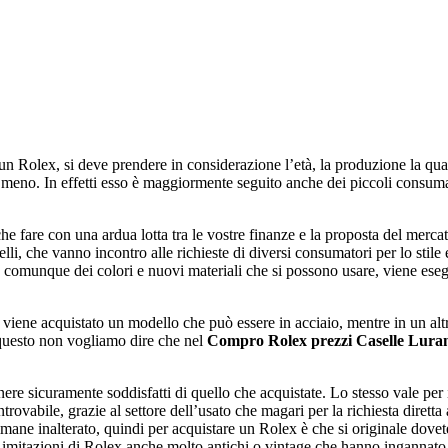
Rolex, si deve prendere in considerazione l’età, la produzione la quant
n meno. In effetti esso è maggiormente seguito anche dei piccoli consu
che fare con una ardua lotta tra le vostre finanze e la proposta del merc
i, che vanno incontro alle richieste di diversi consumatori per lo stile
 comunque dei colori e nuovi materiali che si possono usare, viene esegui
ene acquistato un modello che può essere in acciaio, mentre in un altro s
 questo non vogliamo dire che nel
Compro Rolex prezzi Caselle Lura
re sicuramente soddisfatti di quello che acquistate. Lo stesso vale per i
vabile, grazie al settore dell’usato che magari per la richiesta diretta a
imane inalterato, quindi per acquistare un Rolex è che si originale dove
e imitazioni di Rolex anche molto antichi o vintage che hanno ingannato