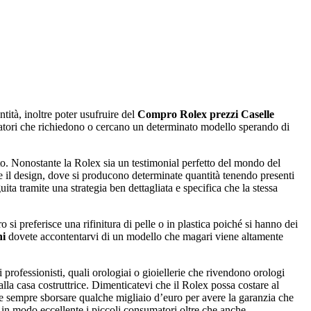
ità, inoltre poter usufruire del
Compro Rolex prezzi Caselle
matori che richiedono o cercano un determinato modello sperando di
ato. Nonostante la Rolex sia un testimonial perfetto del mondo del
 e il design, dove si producono determinate quantità tenendo presenti
ta tramite una strategia ben dettagliata e specifica che la stessa
i preferisce una rifinitura di pelle o in plastica poiché si hanno dei
ni
dovete accontentarvi di un modello che magari viene altamente
 professionisti, quali orologiai o gioiellerie che rivendono orologi
lla casa costruttrice. Dimenticatevi che il Rolex possa costare al
te sempre sborsare qualche migliaio d’euro per avere la garanzia che
 in modo eccellente i piccoli consumatori oltre che anche