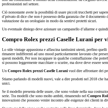
professionisti nel settore.
Ciò nonostante avete la possibilità di usare piccoli trucchetti per sape
d’privato di dice che non è possesso della garanzia che il documento di
valutazione da un orologiaio in modo da sentirvi protetti sicuri.
Un eventuale diniego deve azionare un campanello d’allarme e quindi f
Compro Rolex prezzi Caselle Lurani
per v
Lo stile vintage appassiona e affascina tantissimi utenti, perfino que
rimanere indifferenti ad uno mood particolarmente lavorato che presen
questi modelli, Per non incappare in qualche contraffazione che potre
si possono leggermente macchiare o scurire, ma dove deve essere semp
Un
Compro Rolex prezzi Caselle Lurani
vuol dire affrontare dei pr
Stiamo parlando di modelli nuovi, vale a dire prodotti nel 2018 che h
unici.
Se il modello presenta delle usure, che sono volute nella sua costruz
serie. Tra modelli che sono molto ambiti, rimanendo nel
Compro Role
innovazioni che possono venire incontro alle esigenze dei clienti in di