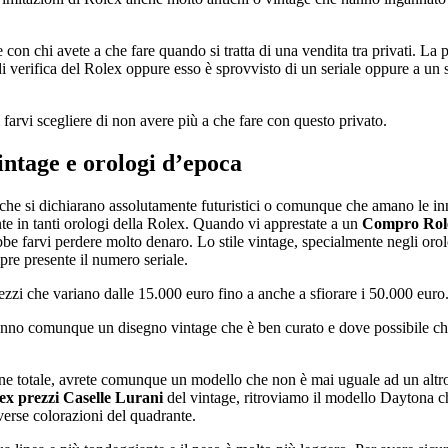
re con chi avete a che fare quando si tratta di una vendita tra privati. L
 verifica del Rolex oppure esso è sprovvisto di un seriale oppure a un ser
arvi scegliere di non avere più a che fare con questo privato.
intage e orologi d’epoca
lli che si dichiarano assolutamente futuristici o comunque che amano le 
te in tanti orologi della Rolex. Quando vi apprestate a un
Compro Role
bbe farvi perdere molto denaro. Lo stile vintage, specialmente negli or
re presente il numero seriale.
ezzi che variano dalle 15.000 euro fino a anche a sfiorare i 50.000 euro
anno comunque un disegno vintage che è ben curato e dove possibile che
ione totale, avrete comunque un modello che non è mai uguale ad un altr
x prezzi Caselle Lurani
del vintage, ritroviamo il modello Daytona c
verse colorazioni del quadrante.