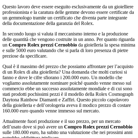
Questo lavoro deve essere eseguito esclusivamente da un gioielliere
professionista e la caratura delle gemme devono essere certificate da
un gemmologo tramite un certificato che diventa parte integrante
della documentazione della garanzia del Rolex.
In secondo luogo si valuta il meccanismo interno e la produzione
delle quantità che vengono costruite in un anno. Per quanto riguarda
un
Compro Rolex prezzi Cernobbio
da gioielleria la spesa minima
e sulle 5000 euro valutando che si parla di loro presenza di pietre
preziose da specificare.
Qual è il massimo del prezzo che possiamo affrontare per l’acquisto
di un Rolex di alta gioielleria? Una domanda che molti curiosi si
fanno e dove le cifre sfiorano i 200.000 euro. Un modello che
vogliamo assolutamente nominare poiché quando venne messo sul
commercio ebbe un successo assolutamente mondiale e di cui sono
stati prodotti pochissimi pezzi è il modello della Rolex Cosmograph
Daytona Rainbow Diamanti e Zaffiri. Questo piccolo capolavoro
della gioielleria e dell’orologeria aveva il modico prezzo di costare
160.000 euro quando venne immesso sul mercato.
Attualmente fuori produzione e il suo prezzo, per un mercato
dell’usato dove si può avere un
Compro Rolex prezzi Cernobbio
sulle 180.000 euro, ha subito una valutazione che nei prossimi anni
potrebbe addirittura triplicare.