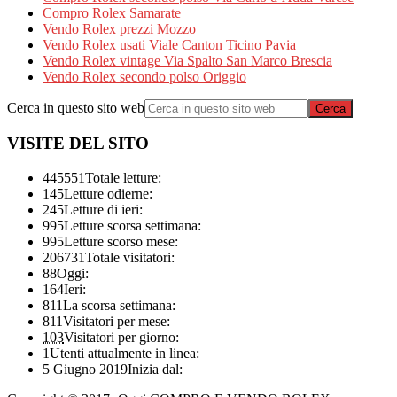
Compro Rolex Samarate
Vendo Rolex prezzi Mozzo
Vendo Rolex usati Viale Canton Ticino Pavia
Vendo Rolex vintage Via Spalto San Marco Brescia
Vendo Rolex secondo polso Origgio
Cerca in questo sito web
VISITE DEL SITO
445551
Totale letture:
145
Letture odierne:
245
Letture di ieri:
995
Letture scorsa settimana:
995
Letture scorso mese:
206731
Totale visitatori:
88
Oggi:
164
Ieri:
811
La scorsa settimana:
811
Visitatori per mese:
103
Visitatori per giorno:
1
Utenti attualmente in linea:
5 Giugno 2019
Inizia dal: