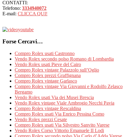
CONTATTI:
Telefono:
3334940072
E-mail:
CLICCA QUI!
Forse Cercavi…
Compro Rolex usati Castronno
Vendo Rolex secondo polso Romano di Lombardia
Vendo Rolex usati Pieve del Cairo
Compro Rolex vintage Palazzolo sull’Oglio
Compro Rolex prezzi Graffignana
Compro Rolex vintage Garlasco
Compro Rolex vintage Via Giovanni e Rodolfo Zelasco
Bergamo
Vendo Rolex usati Via dei Musei Brescia
Vendo Rolex vintage Viale Ambrogio Necchi Pavia
Compro Rolex vintage Rescaldina
Compro Rolex usati Via Enrico Pessina Como
Vendo Rolex prezzi Cesate
Compro Rolex usati Via Silvestro Sanvito Varese
Vendo Rolex Corso Vittorio Emanuele II Lodi
Compro Rolex secondo polso Via Carlo d’Adda Varese