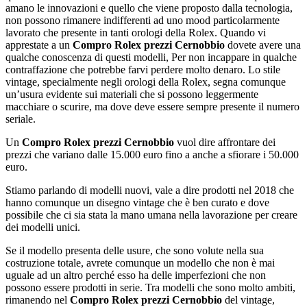
amano le innovazioni e quello che viene proposto dalla tecnologia,
non possono rimanere indifferenti ad uno mood particolarmente
lavorato che presente in tanti orologi della Rolex. Quando vi
apprestate a un
Compro Rolex prezzi Cernobbio
dovete avere una
qualche conoscenza di questi modelli, Per non incappare in qualche
contraffazione che potrebbe farvi perdere molto denaro. Lo stile
vintage, specialmente negli orologi della Rolex, segna comunque
un’usura evidente sui materiali che si possono leggermente
macchiare o scurire, ma dove deve essere sempre presente il numero
seriale.
Un
Compro Rolex prezzi Cernobbio
vuol dire affrontare dei
prezzi che variano dalle 15.000 euro fino a anche a sfiorare i 50.000
euro.
Stiamo parlando di modelli nuovi, vale a dire prodotti nel 2018 che
hanno comunque un disegno vintage che è ben curato e dove
possibile che ci sia stata la mano umana nella lavorazione per creare
dei modelli unici.
Se il modello presenta delle usure, che sono volute nella sua
costruzione totale, avrete comunque un modello che non è mai
uguale ad un altro perché esso ha delle imperfezioni che non
possono essere prodotti in serie. Tra modelli che sono molto ambiti,
rimanendo nel
Compro Rolex prezzi Cernobbio
del vintage,