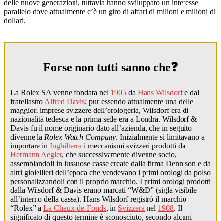
delle nuove generazioni, tuttavia hanno sviluppato un interesse
parallelo dove attualmente c’è un giro di affari di milioni e milioni di
dollari.
Forse non tutti sanno che❓
La Rolex SA venne fondata nel
1905
da
Hans Wilsdorf
e dal
fratellastro
Alfred Davis
; pur essendo attualmente una delle
maggiori imprese svizzere dell’orologeria, Wilsdorf era di
nazionalità tedesca e la prima sede era a Londra. Wilsdorf &
Davis fu il nome originario dato all’azienda, che in seguito
divenne la
Rolex Watch Company
. Inizialmente si limitavano a
importare in
Inghilterra
i meccanismi svizzeri prodotti da
Hermann Aegler
, che successivamente divenne socio,
assemblandoli in lussuose casse create dalla firma Dennison e da
altri gioiellieri dell’epoca che vendevano i primi orologi da polso
personalizzandoli con il proprio marchio. I primi orologi prodotti
dalla Wilsdorf & Davis erano marcati “W&D” (sigla visibile
all’interno della cassa). Hans Wilsdorf registrò il marchio
“Rolex” a
La Chaux-de-Fonds
, in
Svizzera
nel
1908
. Il
significato di questo termine è sconosciuto, secondo alcuni