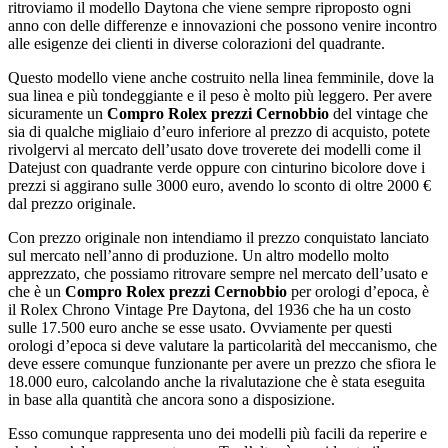
ritroviamo il modello Daytona che viene sempre riproposto ogni
anno con delle differenze e innovazioni che possono venire incontro
alle esigenze dei clienti in diverse colorazioni del quadrante.
Questo modello viene anche costruito nella linea femminile, dove la
sua linea e più tondeggiante e il peso è molto più leggero. Per avere
sicuramente un
Compro Rolex prezzi Cernobbio
del vintage che
sia di qualche migliaio d’euro inferiore al prezzo di acquisto, potete
rivolgervi al mercato dell’usato dove troverete dei modelli come il
Datejust con quadrante verde oppure con cinturino bicolore dove i
prezzi si aggirano sulle 3000 euro, avendo lo sconto di oltre 2000 €
dal prezzo originale.
Con prezzo originale non intendiamo il prezzo conquistato lanciato
sul mercato nell’anno di produzione. Un altro modello molto
apprezzato, che possiamo ritrovare sempre nel mercato dell’usato e
che è un
Compro Rolex prezzi Cernobbio
per orologi d’epoca, è
il Rolex Chrono Vintage Pre Daytona, del 1936 che ha un costo
sulle 17.500 euro anche se esse usato. Ovviamente per questi
orologi d’epoca si deve valutare la particolarità del meccanismo, che
deve essere comunque funzionante per avere un prezzo che sfiora le
18.000 euro, calcolando anche la rivalutazione che è stata eseguita
in base alla quantità che ancora sono a disposizione.
Esso comunque rappresenta uno dei modelli più facili da reperire e