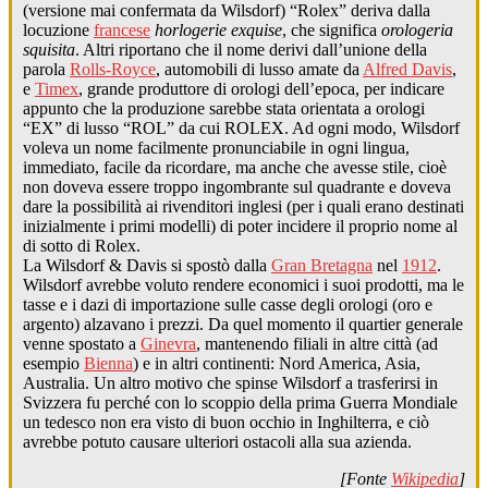
(versione mai confermata da Wilsdorf) “Rolex” deriva dalla
locuzione
francese
horlogerie exquise
, che significa
orologeria
squisita
. Altri riportano che il nome derivi dall’unione della
parola
Rolls-Royce
, automobili di lusso amate da
Alfred Davis
,
e
Timex
, grande produttore di orologi dell’epoca, per indicare
appunto che la produzione sarebbe stata orientata a orologi
“EX” di lusso “ROL” da cui ROLEX. Ad ogni modo, Wilsdorf
voleva un nome facilmente pronunciabile in ogni lingua,
immediato, facile da ricordare, ma anche che avesse stile, cioè
non doveva essere troppo ingombrante sul quadrante e doveva
dare la possibilità ai rivenditori inglesi (per i quali erano destinati
inizialmente i primi modelli) di poter incidere il proprio nome al
di sotto di Rolex.
La Wilsdorf & Davis si spostò dalla
Gran Bretagna
nel
1912
.
Wilsdorf avrebbe voluto rendere economici i suoi prodotti, ma le
tasse e i dazi di importazione sulle casse degli orologi (oro e
argento) alzavano i prezzi. Da quel momento il quartier generale
venne spostato a
Ginevra
, mantenendo filiali in altre città (ad
esempio
Bienna
) e in altri continenti: Nord America, Asia,
Australia. Un altro motivo che spinse Wilsdorf a trasferirsi in
Svizzera fu perché con lo scoppio della prima Guerra Mondiale
un tedesco non era visto di buon occhio in Inghilterra, e ciò
avrebbe potuto causare ulteriori ostacoli alla sua azienda.
[Fonte
Wikipedia
]