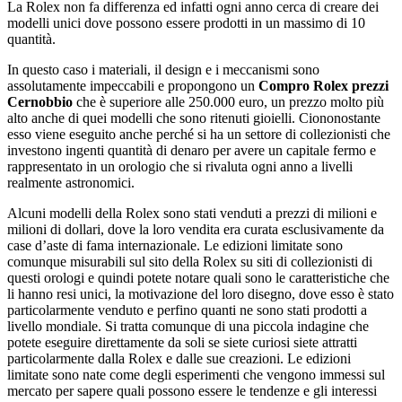
La Rolex non fa differenza ed infatti ogni anno cerca di creare dei
modelli unici dove possono essere prodotti in un massimo di 10
quantità.
In questo caso i materiali, il design e i meccanismi sono
assolutamente impeccabili e propongono un
Compro Rolex prezzi
Cernobbio
che è superiore alle 250.000 euro, un prezzo molto più
alto anche di quei modelli che sono ritenuti gioielli. Ciononostante
esso viene eseguito anche perché si ha un settore di collezionisti che
investono ingenti quantità di denaro per avere un capitale fermo e
rappresentato in un orologio che si rivaluta ogni anno a livelli
realmente astronomici.
Alcuni modelli della Rolex sono stati venduti a prezzi di milioni e
milioni di dollari, dove la loro vendita era curata esclusivamente da
case d’aste di fama internazionale. Le edizioni limitate sono
comunque misurabili sul sito della Rolex su siti di collezionisti di
questi orologi e quindi potete notare quali sono le caratteristiche che
li hanno resi unici, la motivazione del loro disegno, dove esso è stato
particolarmente venduto e perfino quanti ne sono stati prodotti a
livello mondiale. Si tratta comunque di una piccola indagine che
potete eseguire direttamente da soli se siete curiosi siete attratti
particolarmente dalla Rolex e dalle sue creazioni. Le edizioni
limitate sono nate come degli esperimenti che vengono immessi sul
mercato per sapere quali possono essere le tendenze e gli interessi