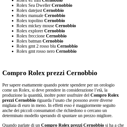
Rolex 41 mm
Cernobbio
Rolex Sea Dweller
Cernobbio
Rolex datejust
Cernobbio
Rolex manuale
Cernobbio
Rolex topolino
Cernobbio
Rolex mickey mouse
Cernobbio
Rolex explorer
Cernobbio
Rolex freccione
Cernobbio
Rolex batman
Cernobbio
Rolex gmt 2 rosso blu
Cernobbio
Rolex gmt rosso nero
Cernobbio
Compro Rolex prezzi Cernobbio
Per sapere esattamente quando potete spendere per un orologio
come un Rolex, si deve prendere in considerazione l’età, la
produzione la quantità, inoltre poter usufruire del
Compro Rolex
prezzi Cernobbio
riguarda l’usato che possono avere diverse
migliaia di euro in meno. In effetti esso è maggiormente seguito
anche dei piccoli consumatori che richiedono o cercano un
determinato modello sperando di spuntare un prezzo migliore.
Quando parlate di un
Compro Rolex prezzi Cernobbio
si ha a che