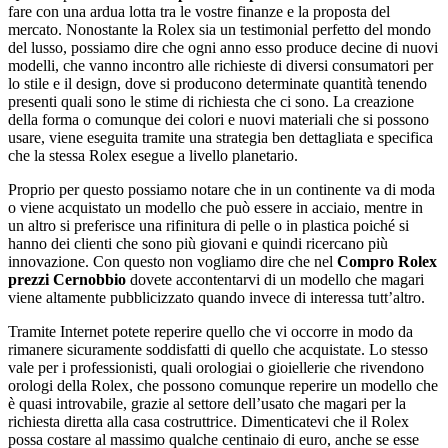
fare con una ardua lotta tra le vostre finanze e la proposta del
mercato. Nonostante la Rolex sia un testimonial perfetto del mondo
del lusso, possiamo dire che ogni anno esso produce decine di nuovi
modelli, che vanno incontro alle richieste di diversi consumatori per
lo stile e il design, dove si producono determinate quantità tenendo
presenti quali sono le stime di richiesta che ci sono. La creazione
della forma o comunque dei colori e nuovi materiali che si possono
usare, viene eseguita tramite una strategia ben dettagliata e specifica
che la stessa Rolex esegue a livello planetario.
Proprio per questo possiamo notare che in un continente va di moda
o viene acquistato un modello che può essere in acciaio, mentre in
un altro si preferisce una rifinitura di pelle o in plastica poiché si
hanno dei clienti che sono più giovani e quindi ricercano più
innovazione. Con questo non vogliamo dire che nel
Compro Rolex
prezzi Cernobbio
dovete accontentarvi di un modello che magari
viene altamente pubblicizzato quando invece di interessa tutt’altro.
Tramite Internet potete reperire quello che vi occorre in modo da
rimanere sicuramente soddisfatti di quello che acquistate. Lo stesso
vale per i professionisti, quali orologiai o gioiellerie che rivendono
orologi della Rolex, che possono comunque reperire un modello che
è quasi introvabile, grazie al settore dell’usato che magari per la
richiesta diretta alla casa costruttrice. Dimenticatevi che il Rolex
possa costare al massimo qualche centinaio di euro, anche se esse