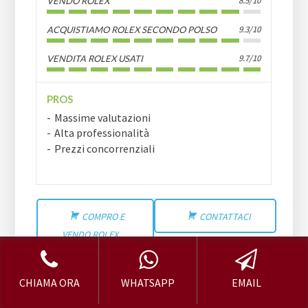
8.5/10
VENDO ROLEX
9.3/10
ACQUISTIAMO ROLEX SECONDO POLSO
9.7/10
VENDITA ROLEX USATI
PROS
Massime valutazioni
Alta professionalità
Prezzi concorrenziali
COMPRO E
CONTATTACI
VENDO ROLEX
INSERISCI LA TUA RECENSIONE
CHIAMA ORA
WHATSAPP
EMAIL