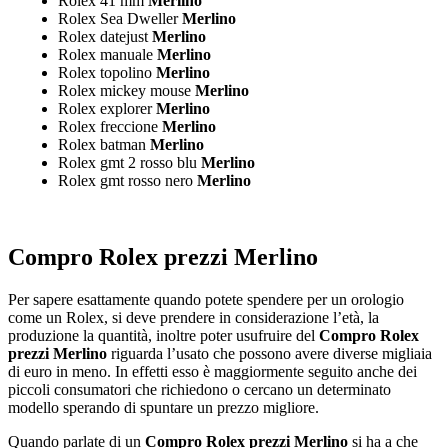
Rolex 41 mm
Merlino
Rolex Sea Dweller
Merlino
Rolex datejust
Merlino
Rolex manuale
Merlino
Rolex topolino
Merlino
Rolex mickey mouse
Merlino
Rolex explorer
Merlino
Rolex freccione
Merlino
Rolex batman
Merlino
Rolex gmt 2 rosso blu
Merlino
Rolex gmt rosso nero
Merlino
Compro Rolex prezzi Merlino
Per sapere esattamente quando potete spendere per un orologio
come un Rolex, si deve prendere in considerazione l’età, la
produzione la quantità, inoltre poter usufruire del
Compro Rolex
prezzi Merlino
riguarda l’usato che possono avere diverse migliaia
di euro in meno. In effetti esso è maggiormente seguito anche dei
piccoli consumatori che richiedono o cercano un determinato
modello sperando di spuntare un prezzo migliore.
Quando parlate di un
Compro Rolex prezzi Merlino
si ha a che