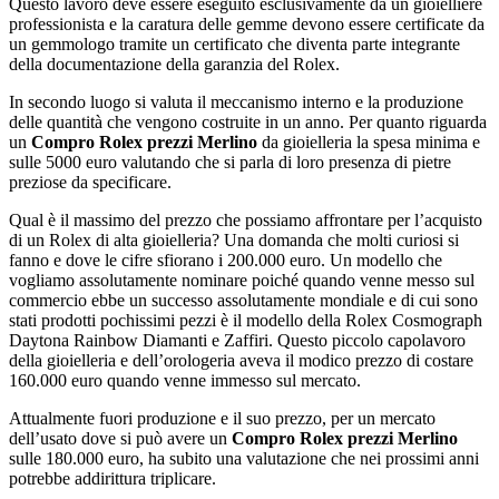
Questo lavoro deve essere eseguito esclusivamente da un gioielliere
professionista e la caratura delle gemme devono essere certificate da
un gemmologo tramite un certificato che diventa parte integrante
della documentazione della garanzia del Rolex.
In secondo luogo si valuta il meccanismo interno e la produzione
delle quantità che vengono costruite in un anno. Per quanto riguarda
un
Compro Rolex prezzi Merlino
da gioielleria la spesa minima e
sulle 5000 euro valutando che si parla di loro presenza di pietre
preziose da specificare.
Qual è il massimo del prezzo che possiamo affrontare per l’acquisto
di un Rolex di alta gioielleria? Una domanda che molti curiosi si
fanno e dove le cifre sfiorano i 200.000 euro. Un modello che
vogliamo assolutamente nominare poiché quando venne messo sul
commercio ebbe un successo assolutamente mondiale e di cui sono
stati prodotti pochissimi pezzi è il modello della Rolex Cosmograph
Daytona Rainbow Diamanti e Zaffiri. Questo piccolo capolavoro
della gioielleria e dell’orologeria aveva il modico prezzo di costare
160.000 euro quando venne immesso sul mercato.
Attualmente fuori produzione e il suo prezzo, per un mercato
dell’usato dove si può avere un
Compro Rolex prezzi Merlino
sulle 180.000 euro, ha subito una valutazione che nei prossimi anni
potrebbe addirittura triplicare.