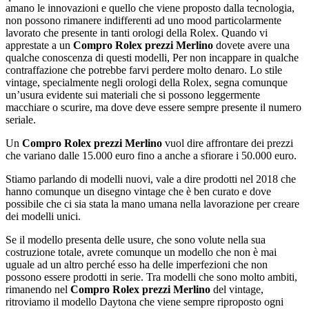
amano le innovazioni e quello che viene proposto dalla tecnologia,
non possono rimanere indifferenti ad uno mood particolarmente
lavorato che presente in tanti orologi della Rolex. Quando vi
apprestate a un
Compro Rolex prezzi Merlino
dovete avere una
qualche conoscenza di questi modelli, Per non incappare in qualche
contraffazione che potrebbe farvi perdere molto denaro. Lo stile
vintage, specialmente negli orologi della Rolex, segna comunque
un’usura evidente sui materiali che si possono leggermente
macchiare o scurire, ma dove deve essere sempre presente il numero
seriale.
Un
Compro Rolex prezzi Merlino
vuol dire affrontare dei prezzi
che variano dalle 15.000 euro fino a anche a sfiorare i 50.000 euro.
Stiamo parlando di modelli nuovi, vale a dire prodotti nel 2018 che
hanno comunque un disegno vintage che è ben curato e dove
possibile che ci sia stata la mano umana nella lavorazione per creare
dei modelli unici.
Se il modello presenta delle usure, che sono volute nella sua
costruzione totale, avrete comunque un modello che non è mai
uguale ad un altro perché esso ha delle imperfezioni che non
possono essere prodotti in serie. Tra modelli che sono molto ambiti,
rimanendo nel
Compro Rolex prezzi Merlino
del vintage,
ritroviamo il modello Daytona che viene sempre riproposto ogni