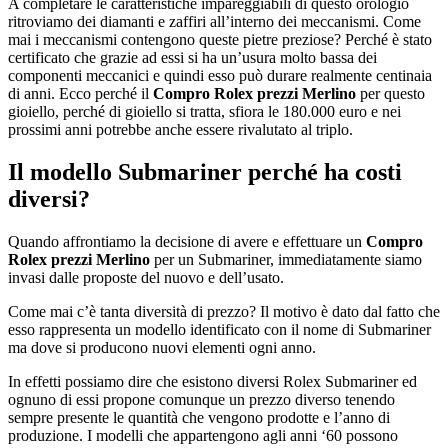
A completare le caratteristiche impareggiabili di questo orologio
ritroviamo dei diamanti e zaffiri all’interno dei meccanismi. Come
mai i meccanismi contengono queste pietre preziose? Perché è stato
certificato che grazie ad essi si ha un’usura molto bassa dei
componenti meccanici e quindi esso può durare realmente centinaia
di anni. Ecco perché il
Compro Rolex prezzi Merlino
per questo
gioiello, perché di gioiello si tratta, sfiora le 180.000 euro e nei
prossimi anni potrebbe anche essere rivalutato al triplo.
Il modello Submariner perché ha costi
diversi?
Quando affrontiamo la decisione di avere e effettuare un
Compro
Rolex prezzi Merlino
per un Submariner, immediatamente siamo
invasi dalle proposte del nuovo e dell’usato.
Come mai c’è tanta diversità di prezzo? Il motivo è dato dal fatto che
esso rappresenta un modello identificato con il nome di Submariner
ma dove si producono nuovi elementi ogni anno.
In effetti possiamo dire che esistono diversi Rolex Submariner ed
ognuno di essi propone comunque un prezzo diverso tenendo
sempre presente le quantità che vengono prodotte e l’anno di
produzione. I modelli che appartengono agli anni ‘60 possono