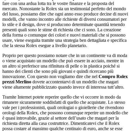
fare con una ardua lotta tra le vostre finanze e la proposta del
mercato. Nonostante la Rolex sia un testimonial perfetto del mondo
del lusso, possiamo dire che ogni anno esso produce decine di nuovi
modelli, che vanno incontro alle richieste di diversi consumatori per
lo stile e il design, dove si producono determinate quantità tenendo
presenti quali sono le stime di richiesta che ci sono. La creazione
della forma o comunque dei colori e nuovi materiali che si possono
usare, viene eseguita tramite una strategia ben dettagliata e specifica
che la stessa Rolex esegue a livello planetario.
Proprio per questo possiamo notare che in un continente va di moda
o viene acquistato un modello che può essere in acciaio, mentre in
un altro si preferisce una rifinitura di pelle o in plastica poiché si
hanno dei clienti che sono più giovani e quindi ricercano più
innovazione. Con questo non vogliamo dire che nel
Compro Rolex
prezzi Merlino
dovete accontentarvi di un modello che magari
viene altamente pubblicizzato quando invece di interessa tutt’altro.
Tramite Internet potete reperire quello che vi occorre in modo da
rimanere sicuramente soddisfatti di quello che acquistate. Lo stesso
vale per i professionisti, quali orologiai o gioiellerie che rivendono
orologi della Rolex, che possono comunque reperire un modello che
è quasi introvabile, grazie al settore dell’usato che magari per la
richiesta diretta alla casa costruttrice. Dimenticatevi che il Rolex
possa costare al massimo qualche centinaio di euro, anche se esse