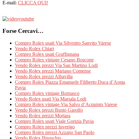
E-mail:
CLICCA QUI!
Forse Cercavi…
Compro Rolex usati Via Silvestro Sanvito Varese
Vendo Rolex Chiari
Compro Rolex usati Graffignana
Compro Rolex vintage Cesano Boscone
Vendo Rolex prezzi Via San Martino Lodi
Vendo Rolex prezzi Mariano Comense
Vendo Rolex prezzi Albavilla
Compro Rolex Piazza Emanuele Filiberto Duca d’Aosta
Pavia
Compro Rolex vintage Bornasco
Vendo Rolex usati Via Marsala Lodi
Compro Rolex vintage Via Salvo d’Acquisto Varese
Vendo Rolex prezzi Busto Garolfo
Vendo Rolex prezzi Mortara
Compro Rolex usati Viale Gorizia Pavia
Compro Rolex prezzi Inverigo
Compro Rolex prezzi Azzano San Paolo
Vendo Rolex Bisuschio