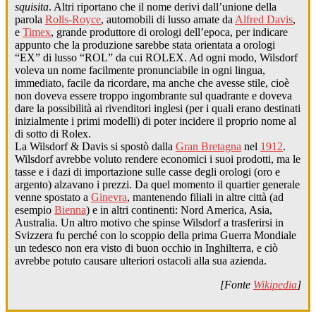
squisita
. Altri riportano che il nome derivi dall’unione della
parola
Rolls-Royce
, automobili di lusso amate da
Alfred Davis
,
e
Timex
, grande produttore di orologi dell’epoca, per indicare
appunto che la produzione sarebbe stata orientata a orologi
“EX” di lusso “ROL” da cui ROLEX. Ad ogni modo, Wilsdorf
voleva un nome facilmente pronunciabile in ogni lingua,
immediato, facile da ricordare, ma anche che avesse stile, cioè
non doveva essere troppo ingombrante sul quadrante e doveva
dare la possibilità ai rivenditori inglesi (per i quali erano destinati
inizialmente i primi modelli) di poter incidere il proprio nome al
di sotto di Rolex.
La Wilsdorf & Davis si spostò dalla
Gran Bretagna
nel
1912
.
Wilsdorf avrebbe voluto rendere economici i suoi prodotti, ma le
tasse e i dazi di importazione sulle casse degli orologi (oro e
argento) alzavano i prezzi. Da quel momento il quartier generale
venne spostato a
Ginevra
, mantenendo filiali in altre città (ad
esempio
Bienna
) e in altri continenti: Nord America, Asia,
Australia. Un altro motivo che spinse Wilsdorf a trasferirsi in
Svizzera fu perché con lo scoppio della prima Guerra Mondiale
un tedesco non era visto di buon occhio in Inghilterra, e ciò
avrebbe potuto causare ulteriori ostacoli alla sua azienda.
[Fonte
Wikipedia
]