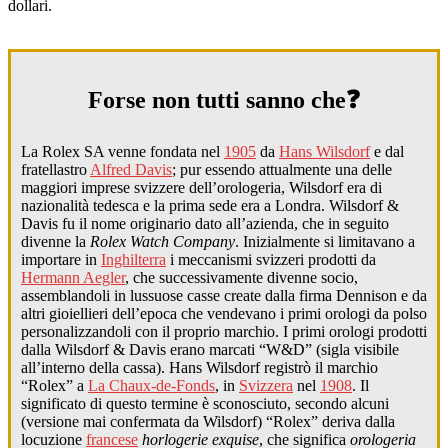
dollari.
Forse non tutti sanno che❓
La Rolex SA venne fondata nel
1905
da
Hans Wilsdorf
e dal
fratellastro
Alfred Davis
; pur essendo attualmente una delle
maggiori imprese svizzere dell’orologeria, Wilsdorf era di
nazionalità tedesca e la prima sede era a Londra. Wilsdorf &
Davis fu il nome originario dato all’azienda, che in seguito
divenne la
Rolex Watch Company
. Inizialmente si limitavano a
importare in
Inghilterra
i meccanismi svizzeri prodotti da
Hermann Aegler
, che successivamente divenne socio,
assemblandoli in lussuose casse create dalla firma Dennison e da
altri gioiellieri dell’epoca che vendevano i primi orologi da polso
personalizzandoli con il proprio marchio. I primi orologi prodotti
dalla Wilsdorf & Davis erano marcati “W&D” (sigla visibile
all’interno della cassa). Hans Wilsdorf registrò il marchio
“Rolex” a
La Chaux-de-Fonds
, in
Svizzera
nel
1908
. Il
significato di questo termine è sconosciuto, secondo alcuni
(versione mai confermata da Wilsdorf) “Rolex” deriva dalla
locuzione
francese
horlogerie exquise
, che significa
orologeria