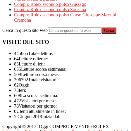
Compro Rolex secondo polso Gussago
Compro Rolex secondo polso Soresina
Compro Rolex secondo polso Corso Giuseppe Mazzini
Cremona
Cerca in questo sito web
VISITE DEL SITO
445065
Totale letture:
64
Letture odierne:
83
Letture di ieri:
655
Letture scorsa settimana:
509
Letture scorso mese:
206392
Totale visitatori:
62
Oggi:
78
Ieri:
608
La scorsa settimana:
472
Visitatori per mese:
78
Visitatori per giorno:
0
Utenti attualmente in linea:
5 Giugno 2019
Inizia dal:
Copyright © 2017- Oggi COMPRO E VENDO ROLEX