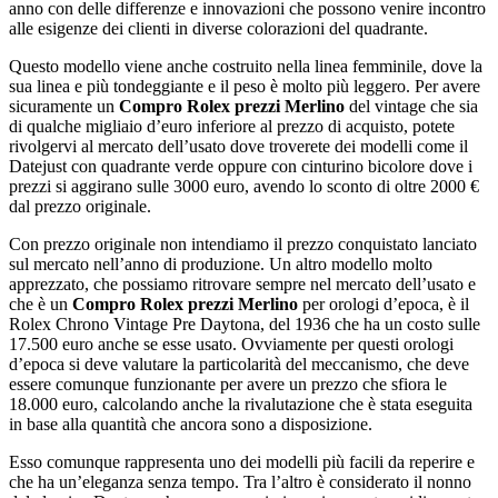
anno con delle differenze e innovazioni che possono venire incontro
alle esigenze dei clienti in diverse colorazioni del quadrante.
Questo modello viene anche costruito nella linea femminile, dove la
sua linea e più tondeggiante e il peso è molto più leggero. Per avere
sicuramente un
Compro Rolex prezzi Merlino
del vintage che sia
di qualche migliaio d’euro inferiore al prezzo di acquisto, potete
rivolgervi al mercato dell’usato dove troverete dei modelli come il
Datejust con quadrante verde oppure con cinturino bicolore dove i
prezzi si aggirano sulle 3000 euro, avendo lo sconto di oltre 2000 €
dal prezzo originale.
Con prezzo originale non intendiamo il prezzo conquistato lanciato
sul mercato nell’anno di produzione. Un altro modello molto
apprezzato, che possiamo ritrovare sempre nel mercato dell’usato e
che è un
Compro Rolex prezzi Merlino
per orologi d’epoca, è il
Rolex Chrono Vintage Pre Daytona, del 1936 che ha un costo sulle
17.500 euro anche se esse usato. Ovviamente per questi orologi
d’epoca si deve valutare la particolarità del meccanismo, che deve
essere comunque funzionante per avere un prezzo che sfiora le
18.000 euro, calcolando anche la rivalutazione che è stata eseguita
in base alla quantità che ancora sono a disposizione.
Esso comunque rappresenta uno dei modelli più facili da reperire e
che ha un’eleganza senza tempo. Tra l’altro è considerato il nonno