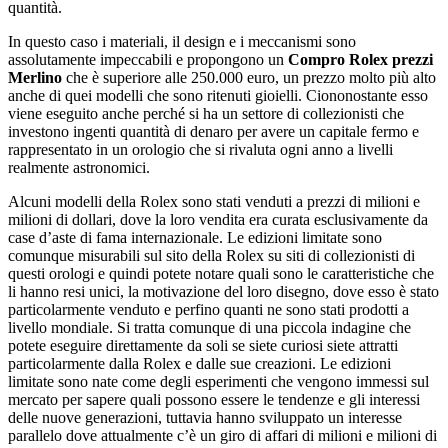
quantità.
In questo caso i materiali, il design e i meccanismi sono
assolutamente impeccabili e propongono un
Compro Rolex prezzi
Merlino
che è superiore alle 250.000 euro, un prezzo molto più alto
anche di quei modelli che sono ritenuti gioielli. Ciononostante esso
viene eseguito anche perché si ha un settore di collezionisti che
investono ingenti quantità di denaro per avere un capitale fermo e
rappresentato in un orologio che si rivaluta ogni anno a livelli
realmente astronomici.
Alcuni modelli della Rolex sono stati venduti a prezzi di milioni e
milioni di dollari, dove la loro vendita era curata esclusivamente da
case d’aste di fama internazionale. Le edizioni limitate sono
comunque misurabili sul sito della Rolex su siti di collezionisti di
questi orologi e quindi potete notare quali sono le caratteristiche che
li hanno resi unici, la motivazione del loro disegno, dove esso è stato
particolarmente venduto e perfino quanti ne sono stati prodotti a
livello mondiale. Si tratta comunque di una piccola indagine che
potete eseguire direttamente da soli se siete curiosi siete attratti
particolarmente dalla Rolex e dalle sue creazioni. Le edizioni
limitate sono nate come degli esperimenti che vengono immessi sul
mercato per sapere quali possono essere le tendenze e gli interessi
delle nuove generazioni, tuttavia hanno sviluppato un interesse
parallelo dove attualmente c’è un giro di affari di milioni e milioni di