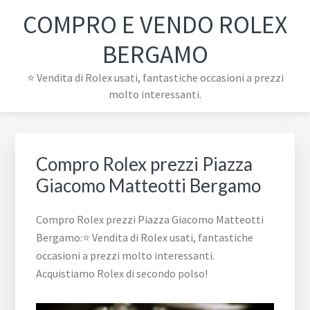
Passa
Passa
Passa
Skip
COMPRO E VENDO ROLEX
alla
al
al
to
navigazione
contenuto
piè
footer
BERGAMO
primaria
principale
di
navigation
⭐ Vendita di Rolex usati, fantastiche occasioni a prezzi
pagina
molto interessanti.
Compro Rolex prezzi Piazza
Giacomo Matteotti Bergamo
Compro Rolex prezzi Piazza Giacomo Matteotti
Bergamo:⭐ Vendita di Rolex usati, fantastiche
occasioni a prezzi molto interessanti.
Acquistiamo Rolex di secondo polso!