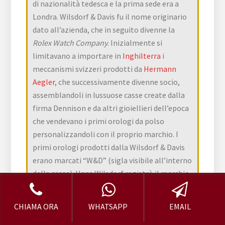
di nazionalità tedesca e la prima sede era a
Londra. Wilsdorf & Davis fu il nome originario
dato all’azienda, che in seguito divenne la
Rolex Watch Company
. Inizialmente si
limitavano a importare in
Inghilterra
i
meccanismi svizzeri prodotti da
Hermann
Aegler
, che successivamente divenne socio,
assemblandoli in lussuose casse create dalla
firma Dennison e da altri gioiellieri dell’epoca
che vendevano i primi orologi da polso
personalizzandoli con il proprio marchio. I
primi orologi prodotti dalla Wilsdorf & Davis
erano marcati “W&D” (sigla visibile all’interno
della cassa). Hans Wilsdorf registrò il marchio
“Rolex” a
La Chaux-de-Fonds
, in
Svizzera
nel
1908
. Il significato di questo termine è
CHIAMA ORA
WHATSAPP
EMAIL
sconosciuto, secondo alcuni (versione mai