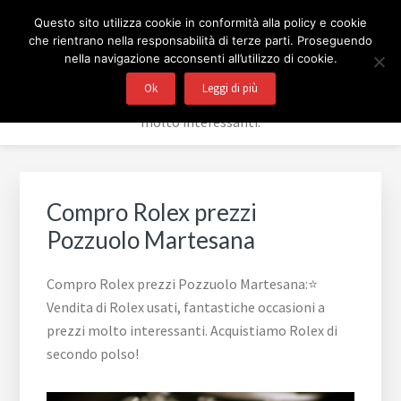
Passa
Passa
Passa
Skip
COMPRO E VENDO ROLEX
Questo sito utilizza cookie in conformità alla policy e cookie
alla
al
al
to
che rientrano nella responsabilità di terze parti. Proseguendo
navigazione
contenuto
piè
footer
BERGAMO
nella navigazione acconsenti all’utilizzo di cookie.
primaria
principale
di
navigation
Ok
Leggi di più
⭐ Vendita di Rolex usati, fantastiche occasioni a prezzi
pagina
molto interessanti.
Compro Rolex prezzi
Pozzuolo Martesana
Compro Rolex prezzi Pozzuolo Martesana:⭐
Vendita di Rolex usati, fantastiche occasioni a
prezzi molto interessanti. Acquistiamo Rolex di
secondo polso!