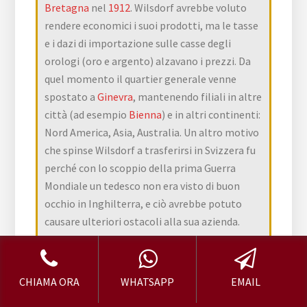
Bretagna
nel
1912
. Wilsdorf avrebbe voluto
rendere economici i suoi prodotti, ma le tasse
e i dazi di importazione sulle casse degli
orologi (oro e argento) alzavano i prezzi. Da
quel momento il quartier generale venne
spostato a
Ginevra
, mantenendo filiali in altre
città (ad esempio
Bienna
) e in altri continenti:
Nord America, Asia, Australia. Un altro motivo
che spinse Wilsdorf a trasferirsi in Svizzera fu
perché con lo scoppio della prima Guerra
Mondiale un tedesco non era visto di buon
occhio in Inghilterra, e ciò avrebbe potuto
causare ulteriori ostacoli alla sua azienda.
[Fonte
Wikipedia
]
CHIAMA ORA
WHATSAPP
EMAIL
Compro Rolex prezzi Pozzuolo Martesana
:⭐