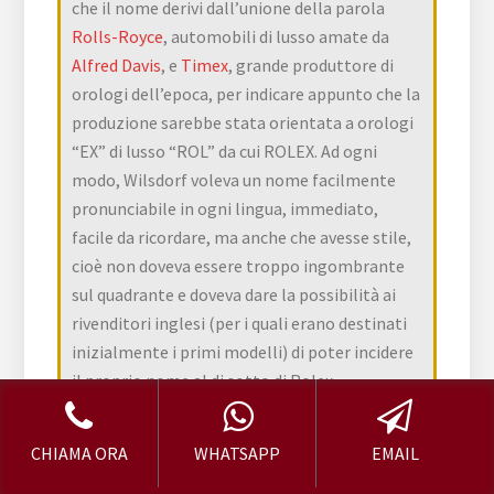
che il nome derivi dall’unione della parola
Rolls-Royce
, automobili di lusso amate da
Alfred Davis
, e
Timex
, grande produttore di
orologi dell’epoca, per indicare appunto che la
produzione sarebbe stata orientata a orologi
“EX” di lusso “ROL” da cui ROLEX. Ad ogni
modo, Wilsdorf voleva un nome facilmente
pronunciabile in ogni lingua, immediato,
facile da ricordare, ma anche che avesse stile,
cioè non doveva essere troppo ingombrante
sul quadrante e doveva dare la possibilità ai
rivenditori inglesi (per i quali erano destinati
inizialmente i primi modelli) di poter incidere
il proprio nome al di sotto di Rolex.
La Wilsdorf & Davis si spostò dalla
Gran
Bretagna
nel
1912
. Wilsdorf avrebbe voluto
CHIAMA ORA
WHATSAPP
EMAIL
rendere economici i suoi prodotti, ma le tasse