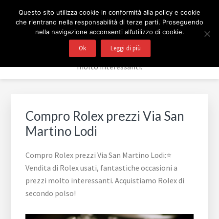
Passa
Passa
Passa
Skip
COMPRO E VENDO ROLEX
Questo sito utilizza cookie in conformità alla policy e cookie
alla
al
al
to
che rientrano nella responsabilità di terze parti. Proseguendo
navigazione
contenuto
piè
footer
BERGAMO
nella navigazione acconsenti all’utilizzo di cookie.
primaria
principale
di
navigation
Ok
Leggi di più
⭐ Vendita di Rolex usati, fantastiche occasioni a prezzi
pagina
molto interessanti.
Compro Rolex prezzi Via San
Martino Lodi
Compro Rolex prezzi Via San Martino Lodi:⭐
Vendita di Rolex usati, fantastiche occasioni a
prezzi molto interessanti. Acquistiamo Rolex di
secondo polso!