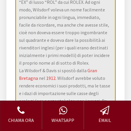
“EX” di lusso “ROL” da cui ROLEX. Ad ogni
modo, Wilsdorf voleva un nome facilmente
pronunciabile in ogni lingua, immediato,
facile da ricordare, ma anche che avesse stile,
cioè non doveva essere troppo ingombrante
sul quadrante e doveva dare la possibilità ai
rivenditori inglesi (per i quali erano destinati
inizialmente i primi modelli) di poter incidere
il proprio nome al di sotto di Rolex.
La Wilsdorf & Davis si spostò dalla
Gran
Bretagna
nel
1912
. Wilsdorf avrebbe voluto
rendere economici i suoi prodotti, ma le tasse
e i dazi di importazione sulle casse degli
orologi (oro e argento) alzavano i prezzi. Da
quel momento il quartier generale venne
spostato a
Ginevra
, mantenendo filiali in altre
CHIAMA ORA
WHATSAPP
EMAIL
città (ad esempio
Bienna
) e in altri continenti: