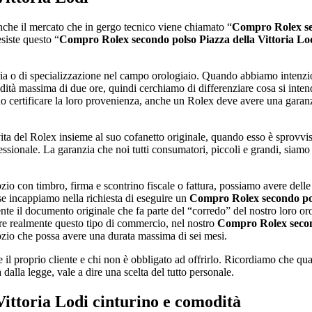
che il mercato che in gergo tecnico viene chiamato “
Compro Rolex sec
siste questo “
Compro Rolex secondo polso Piazza della Vittoria Lo
leria o di specializzazione nel campo orologiaio. Quando abbiamo intenz
dità massima di due ore, quindi cerchiamo di differenziare cosa si inten
ono certificare la loro provenienza, anche un Rolex deve avere una garan
vita del Rolex insieme al suo cofanetto originale, quando esso è sprovvis
ionale. La garanzia che noi tutti consumatori, piccoli e grandi, siamo ab
io con timbro, firma e scontrino fiscale o fattura, possiamo avere dell
se incappiamo nella richiesta di eseguire un
Compro Rolex secondo pols
ente il documento originale che fa parte del “corredo” del nostro loro 
uire realmente questo tipo di commercio, nel nostro
Compro Rolex second
ozio che possa avere una durata massima di sei mesi.
e il proprio cliente e chi non è obbligato ad offrirlo. Ricordiamo che qu
a dalla legge, vale a dire una scelta del tutto personale.
ittoria Lodi
cinturino e comodità