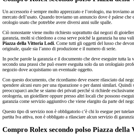
Un accessorio è sempre molto apprezzato e l’orologio, ma troviamo an
mercato dell’usato. Quando troviamo un annuncio dove è palese che e
orologio usato che potrebbe avere diversi anni sulle spalle.
Ciò nonostante viene molto richiesto soprattutto dai negozi di gioiel
garanzia, molti si chiedono a cosa serve poiché la garanzia ha una vali
Piazza della Vittoria Lodi
. Come tutti gli oggetti del lusso che dev
originale, quale sia l’anno di produzione e il numero di serie.
In poche parole la garanzia e il documento che deve eseguire tutta la 
secondo una prassi che può essere eseguita solo da un orologiaio profess
negozio dove acquistiamo un eventuale oggetto.
Con questo documento, che ricordiamo deve essere rilasciato dal negoz
spendere alcuni euro per una riparazione o per danni similari. Quindi 
preoccuparci anche se siamo dei privati perché si richiede esclusivam
orologeria, un gioielliere oppure presso altri locali che possono eseg
garanzia come servizio aggiuntivo che viene elargito da parte del neg
Questo tipo di servizio non è obbligatorio c’è chi lo esegue per tutelar
partita Iva attiva, non è obbligato a rilasciare alcun servizio di garanzi
Compro Rolex secondo polso Piazza della V