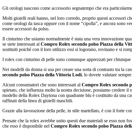
Gli orologi nascono come accessorio segnatempo che era particolarment
Molti gioielli reali hanno, nel loro corredo, proprio questi accessori c
come orologi da tasca oppure con il nome “cipolla”, e ancora sono vend
essere accessori da polso.
Il cinturino che usiamo normalmente è stata una vera innovazione quan
se siete interessati al
Compro Rolex secondo polso Piazza della Vitt
sostituiti poiché con il loro utilizzo essi si logorano, rovinano e si ro
I rolex con cinturino di pelle sono comunque apprezzati per chiunque vo
Nei modelli da donna si usa per creare una sorta di contrasto tra la c
secondo polso Piazza della Vittoria Lodi
, lo dovete valutare sempre 
Alcuni consumatori che sono interessati al
Compro Rolex secondo pol
spietato, che influenza molto la nostra decisione, possiamo credere il 
modello della Rolex Daytona con quadrante blu è costituito da una cass
raffinati della linea di gioielli maschili.
Grazie alla lavorazione della pelle, in stile martellato, è con il forte c
Pensate che la rolex avrebbe unito questi due materiali se esso non fo
che esso è disponibile nel
Compro Rolex secondo polso Piazza della