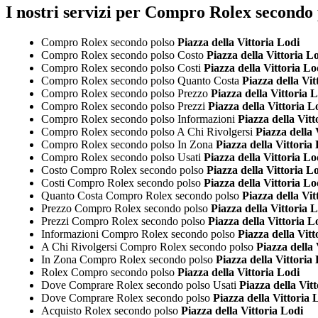
I nostri servizi per Compro Rolex secondo 
Compro Rolex secondo polso
Piazza della Vittoria Lodi
Compro Rolex secondo polso Costo
Piazza della Vittoria L
Compro Rolex secondo polso Costi
Piazza della Vittoria Lo
Compro Rolex secondo polso Quanto Costa
Piazza della Vit
Compro Rolex secondo polso Prezzo
Piazza della Vittoria 
Compro Rolex secondo polso Prezzi
Piazza della Vittoria L
Compro Rolex secondo polso Informazioni
Piazza della Vitt
Compro Rolex secondo polso A Chi Rivolgersi
Piazza della 
Compro Rolex secondo polso In Zona
Piazza della Vittoria
Compro Rolex secondo polso Usati
Piazza della Vittoria Lo
Costo Compro Rolex secondo polso
Piazza della Vittoria L
Costi Compro Rolex secondo polso
Piazza della Vittoria Lo
Quanto Costa Compro Rolex secondo polso
Piazza della Vit
Prezzo Compro Rolex secondo polso
Piazza della Vittoria 
Prezzi Compro Rolex secondo polso
Piazza della Vittoria L
Informazioni Compro Rolex secondo polso
Piazza della Vitt
A Chi Rivolgersi Compro Rolex secondo polso
Piazza della 
In Zona Compro Rolex secondo polso
Piazza della Vittoria
Rolex Compro secondo polso
Piazza della Vittoria Lodi
Dove Comprare Rolex secondo polso Usati
Piazza della Vit
Dove Comprare Rolex secondo polso
Piazza della Vittoria 
Acquisto Rolex secondo polso
Piazza della Vittoria Lodi