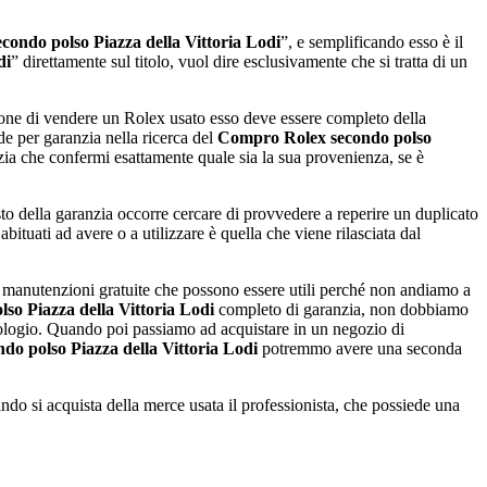
ondo polso Piazza della Vittoria Lodi
”, e semplificando esso è il
di
” direttamente sul titolo, vuol dire esclusivamente che si tratta di un
ione di vendere un Rolex usato esso deve essere completo della
de per garanzia nella ricerca del
Compro Rolex secondo polso
zia che confermi esattamente quale sia la sua provenienza, se è
to della garanzia occorre cercare di provvedere a reperire un duplicato
ituati ad avere o a utilizzare è quella che viene rilasciata dal
e manutenzioni gratuite che possono essere utili perché non andiamo a
o Piazza della Vittoria Lodi
completo di garanzia, non dobbiamo
orologio. Quando poi passiamo ad acquistare in un negozio di
o polso Piazza della Vittoria Lodi
potremmo avere una seconda
ando si acquista della merce usata il professionista, che possiede una