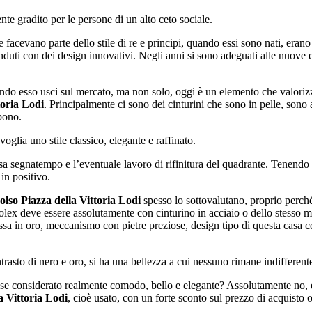
e gradito per le persone di un alto ceto sociale.
he facevano parte dello stile di re e principi, quando essi sono nati, era
uti con dei design innovativi. Negli anni si sono adeguati alle nuove e
do esso usci sul mercato, ma non solo, oggi è un elemento che valorizza
oria Lodi
. Principalmente ci sono dei cinturini che sono in pelle, son
mpono.
glia uno stile classico, elegante e raffinato.
assa segnatempo e l’eventuale lavoro di rifinitura del quadrante. Tenend
in positivo.
so Piazza della Vittoria Lodi
spesso lo sottovalutano, proprio perch
rolex deve essere assolutamente con cinturino in acciaio o dello stesso m
a in oro, meccanismo con pietre preziose, design tipo di questa casa cos
ontrasto di nero e oro, si ha una bellezza a cui nessuno rimane indifferent
sse considerato realmente comodo, bello e elegante? Assolutamente no, e
 Vittoria Lodi
, cioè usato, con un forte sconto sul prezzo di acquisto o