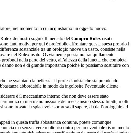
sumatore, nel momento in cui acquistiamo un oggetto nuovo.
 Rolex dei nostri sogni? Il mercato del
Compro Rolex usati
ono tanti motivi per qui è preferibile affrontare questa spesa proprio i
ifferenza sostanziale tra un orologio nuove un usato, consiste nella
trovare nel Rolex usato. Ovviamente possiamo tranquillamente
profondi nella parte del vetro, all’altezza della lunetta che completa
uale danno non è di grande importanza poiché lo possiamo sostituire con
 che ne svalutano la bellezza. Il professionista che sta prendendo
abbastanza abbordabile in modo da ingolosire l’eventuale cliente.
nsiderare è il meccanismo interno che non deve essere stato
iari indizi di una manomissione del meccanismo stesso. Infatti, molti
i sono trovate la spiacevole sorpresa di sapere, da dall’orologiaio ad
ncappati in questa truffa abbastanza comune, potete comunque
a denuncia ma senza avere molto riscontro per un eventuale risarcimento
ssolutamente richiedere una certificazione da parte del professionista