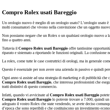
Compro Rolex usati Bareggio
Un orologio nuovo è meglio di un orologio usato? L’orologio usato è m
molti consumatori che vivono nella convinzione che un oggetto nuovo
Non possiamo negare che un Rolex o un qualsiasi orologio nuovo a la 
fino a quattro anni.
Tuttavia il
Compro Rolex usati Bareggio
offre tantissime opportunit
riparato e sistemato a riportando le funzioni originali. La confusione 
La rolex, come tutte le case costruttrici di orologi, ma in generale com
Questo è essenziale per non avere una azienda in passivo e quindi perde
Ogni anno si assiste ad una strategia di marketing e di pubblicità che
Compro Rolex usati Bareggio
, che interessa professionisti che ese
tratti distintivi di questo commercio.
Infatti, quando vi avvicinate al
Compro Rolex usati Bareggio
potete 
Compro Rolex usati Bareggio
lo potreste trovare a 7.000, quindi un
adeguato il vostro Rolex che state vendendo, se avete deciso comunqu
d’epoca che sono reperibili e che costituiscono un investimento econom