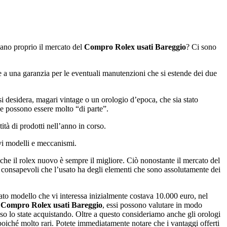
dano proprio il mercato del
Compro Rolex usati Bareggio
? Ci sono
a una garanzia per le eventuali manutenzioni che si estende dei due
i desidera, magari vintage o un orologio d’epoca, che sia stato
he possono essere molto “di parte”.
ità di prodotti nell’anno in corso.
ovi modelli e meccanismi.
che il rolex nuovo è sempre il migliore. Ciò nonostante il mercato del
en consapevoli che l’usato ha degli elementi che sono assolutamente dei
nato modello che vi interessa inizialmente costava 10.000 euro, nel
l
Compro Rolex usati Bareggio
, essi possono valutare in modo
o lo state acquistando. Oltre a questo consideriamo anche gli orologi
poiché molto rari. Potete immediatamente notare che i vantaggi offerti