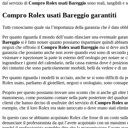
dal servizio di
Compro Rolex usati Bareggio
sono reali, tangibili e
Compro Rolex usati Bareggio
garantiti
Tutti conosciamo quale sia l’importanza della garanzia che è data obb
Per quanto riguarda il mondo dell’usato rilasciare una eventuale garan
Bareggio
si è fatto notare quanto possiamo risparmiare quindi abbiamo 
negozi che offrono il
Compro Rolex usati Bareggio
ma si deve anche
garanzia che possiamo anche non avere quando essi sono di secondo po
visionare e ispezionare la parte in esterno dell’orologio per notare se
ingrandisce i giorni del calendario, nella cassa esterna dove è posizio
dei cinturini che sono particolarmente morbidi, belli da vedere e di un 
Per quanto riguarda i modelli in acciaio, anche se si sono difficili da
Rolex usato, parliamo di gioiellieri, negozi o orologiaio, sono consap
Proprio per questo possiamo trovare uno sconto che si anche gli oltre
manomesso, come possiamo contare nella parte posteriore del quadrante
clienti che hanno deciso di usufruire del servizio di
Compro Rolex us
esempio, che il loro Rolex era stato taroccato o dove erano stati elimi
In questo caso se abbiamo acquistato Rolex che fosse di un costo sull
denunciare il professionista da qui l’avete acquistato con un massimo 
perché il professionista potrebbe dire che la manomissione l’avete es