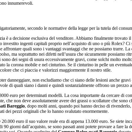
 sono innumerevoli.
ligatoriamente, secondo le normative della legge per la tutela del con
zia è a decisione esclusiva del venditore. Abbiamo finalmente trovato il
investito ingenti capitali proprio nell’acquisto di uno o più Rolex? Ci s
 affrontare quali sono i vantaggi svantaggi che ne possiamo trarre. La d
lso, ma soprattutto nei difetti nell’usura che sicuramente possiamo ri
 ci sono dei segni di usura eccessivamente gravi, come solchi molto molto 
nato la corona mobile e nel cinturino. Se il cinturino in pelle un event
colore che ci piaccia e valorizzi maggiormente il nostro stile.
 poter danneggiare, non escludiamo che ci siano delle lesioni anche gravi
evole di quali siano i danni e quindi sostanzialmente offrono un prezzo 
 8000 euro per determinati modelli. La cosa importante da cercare di co
, che non deve assolutamente avere dei grassi o scollature che sono ch
ati Bareggio
, dopo molti anni, quando poi hanno deciso di rivenderlo, s
nati dei pezzi originali che lo hanno svalutato enormemente.
e 20.000 euro il suo valore reale era di appena 13.000 euro. Se siete i
di 90 giorni dall’acquisto, se sono passati anni potete provare a fare l
eguita voi. Quando usufruire del
Compro Rolex usati Bareggio
dovete a