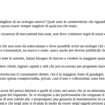
igliore di un orologio nuovo? Quali sono le caratteristiche che riguar
 possa essere sempre migliore di qualcosa che usato.
sicurezza di meccanismi mai usati, non deve contenere segni di usura e 
à che non sono da sottovalutare e dove possibile avere un orologio che s
nei consumatori, tra nuovo e usato, nasce anche per diverse pubblicità c
e tutte le aziende, hanno bisogno di riuscire a vendere la maggiore quant
re clienti, ingenti capitali e utili che poi occorrono per progettare nu
 convincono il consumatore diretto, che è la maggiore fonte di guadagni, 
guono questa compravendita, privati, case d’aste e collezionisti, sono b
avere dei prezzi inferiori a quelli di costo, nel senso che se un determi
 gran bel risparmio. Se vi rivolgente a dei professionisti che eseguono i
e di non volerlo più, e propongono una garanzia di manutenzione in cas
ico che negli anni si rivaluta in modo da essere degli oggetti preziosi 