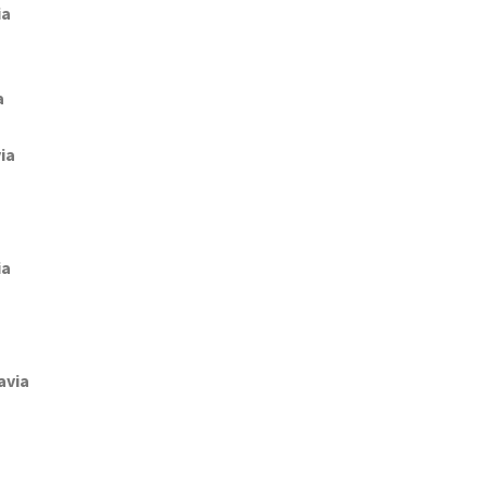
ia
a
ia
ia
avia