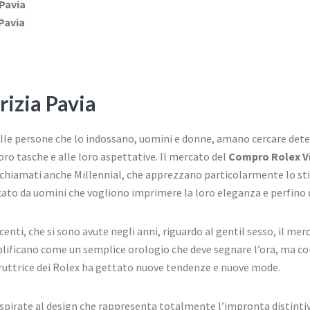
 Pavia
 Pavia
izia Pavia
lle persone che lo indossano, uomini e donne, amano cercare det
oro tasche e alle loro aspettative. Il mercato del
Compro Rolex Vi
 chiamati anche Millennial, che apprezzano particolarmente lo stil
ato da uomini che vogliono imprimere la loro eleganza e perfino 
centi, che si sono avute negli anni, riguardo al gentil sesso, il mer
emplificano come un semplice orologio che deve segnare l’ora, ma c
struttrice dei Rolex ha gettato nuove tendenze e nuove mode.
o ispirate al design che rappresenta totalmente l’impronta distinti