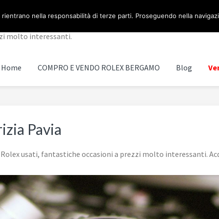
OLEX BERGAMO
 rientrano nella responsabilità di terze parti. Proseguendo nella navigazio
zi molto interessanti.
Home
COMPRO E VENDO ROLEX BERGAMO
Blog
Ven
izia Pavia
 Rolex usati, fantastiche occasioni a prezzi molto interessanti. A