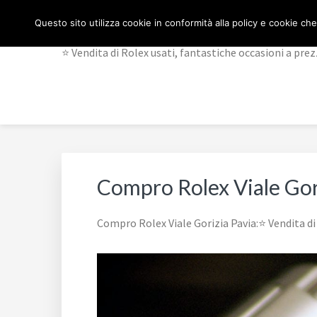
Passa
Passa
Passa
Skip
COMPRO E VENDO R
Questo sito utilizza cookie in conformità alla policy e cookie che
alla
al
al
to
navigazione
contenuto
piè
footer
⭐ Vendita di Rolex usati, fantastiche occasioni a prez
primaria
principale
di
navigation
pagina
Compro Rolex Viale Gor
Compro Rolex Viale Gorizia Pavia:⭐ Vendita di