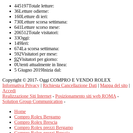
445197
Totale letture:
36
Letture odierne:
160
Letture di ieri:
730
Letture scorsa settimana:
641
Letture scorso mese:
206512
Totale visitatori:
33
Oggi:
149
Ieri:
674
La scorsa settimana:
592
Visitatori per mese:
92
Visitatori per giorno:
0
Utenti attualmente in linea:
5 Giugno 2019
Inizia dal:
Copyright © 2017- Oggi COMPRO E VENDO ROLEX
Informativa Privacy
|
Richiesta Cancellazione Dati
|
Mappa del sito
|
Accedi
Realizzazione Siti Internet
-
Posizionamento siti web ROMA
-
Solution Group Communication
-
Home
Compro Rolex Bergamo
Compro Rolex Brescia
Compro Rolex prezzi Bergamo
Compro Rolex prezzi Brescia