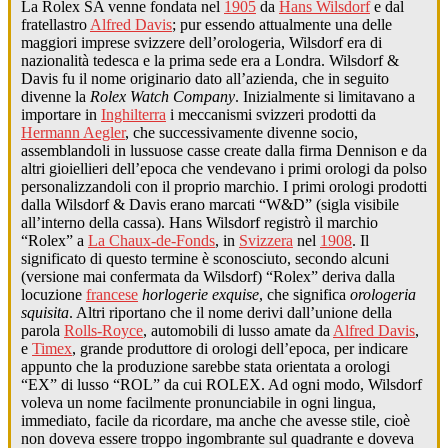
La Rolex SA venne fondata nel
1905
da
Hans Wilsdorf
e dal
fratellastro
Alfred Davis
; pur essendo attualmente una delle
maggiori imprese svizzere dell’orologeria, Wilsdorf era di
nazionalità tedesca e la prima sede era a Londra. Wilsdorf &
Davis fu il nome originario dato all’azienda, che in seguito
divenne la
Rolex Watch Company
. Inizialmente si limitavano a
importare in
Inghilterra
i meccanismi svizzeri prodotti da
Hermann Aegler
, che successivamente divenne socio,
assemblandoli in lussuose casse create dalla firma Dennison e da
altri gioiellieri dell’epoca che vendevano i primi orologi da polso
personalizzandoli con il proprio marchio. I primi orologi prodotti
dalla Wilsdorf & Davis erano marcati “W&D” (sigla visibile
all’interno della cassa). Hans Wilsdorf registrò il marchio
“Rolex” a
La Chaux-de-Fonds
, in
Svizzera
nel
1908
. Il
significato di questo termine è sconosciuto, secondo alcuni
(versione mai confermata da Wilsdorf) “Rolex” deriva dalla
locuzione
francese
horlogerie exquise
, che significa
orologeria
squisita
. Altri riportano che il nome derivi dall’unione della
parola
Rolls-Royce
, automobili di lusso amate da
Alfred Davis
,
e
Timex
, grande produttore di orologi dell’epoca, per indicare
appunto che la produzione sarebbe stata orientata a orologi
“EX” di lusso “ROL” da cui ROLEX. Ad ogni modo, Wilsdorf
voleva un nome facilmente pronunciabile in ogni lingua,
immediato, facile da ricordare, ma anche che avesse stile, cioè
non doveva essere troppo ingombrante sul quadrante e doveva