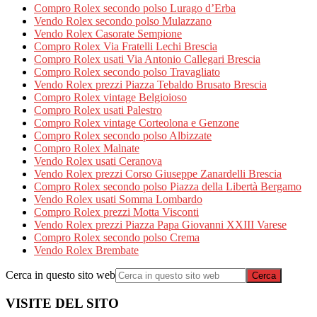
Compro Rolex secondo polso Lurago d’Erba
Vendo Rolex secondo polso Mulazzano
Vendo Rolex Casorate Sempione
Compro Rolex Via Fratelli Lechi Brescia
Compro Rolex usati Via Antonio Callegari Brescia
Compro Rolex secondo polso Travagliato
Vendo Rolex prezzi Piazza Tebaldo Brusato Brescia
Compro Rolex vintage Belgioioso
Compro Rolex usati Palestro
Compro Rolex vintage Corteolona e Genzone
Compro Rolex secondo polso Albizzate
Compro Rolex Malnate
Vendo Rolex usati Ceranova
Vendo Rolex prezzi Corso Giuseppe Zanardelli Brescia
Compro Rolex secondo polso Piazza della Libertà Bergamo
Vendo Rolex usati Somma Lombardo
Compro Rolex prezzi Motta Visconti
Vendo Rolex prezzi Piazza Papa Giovanni XXIII Varese
Compro Rolex secondo polso Crema
Vendo Rolex Brembate
Cerca in questo sito web
VISITE DEL SITO