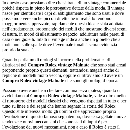
In questo caso possiamo dire che si tratta di un vintage commerciale
poiché rispetta in pieno le prerogative dettate dalla moda. Il vintage
nasce per identificare i capi di abbigliamento che sono usati e dove
possiamo avere anche piccoli difetti che in realtà lo rendono
maggiormente apprezzato, rapidamente questa idea è stata adottata
nell’arredamento, proponendo dei mobili che mostrano diversi segni
di usura, in mood di allestimento negozio, addirittura nelle pareti di
casa o nei gioielli. Infatti il vintage indica anche un gioiello che a
molti anni sulle spalle dove l’eventuale tonalità scura evidenzia
proprio la sua età.
Quando parliamo di orologi si incorre nella problematica di
districarsi nel
Compro Rolex vintage Malnate
che sono stati creati
proponendo proprio questi elementi, trattandosi magari anche di
repliche di modelli molto vecchi, oppure ci ritroviamo ad avere un
Compro Rolex vintage Malnate
che sono gli orologi d’epoca.
Possiamo avere anche a che fare con una terza ipotesi, quando ci
avviciniamo al
Compro Rolex vintage Malnate
, vale a dire quello
di riproporre dei modelli classici che vengono rispettati in tutto e per
tutto su linee e dei segni che hanno segnato la storia del Rolex.
Questo stile interessa molto gli uomini che apprezzano proprio
l’evoluzione di questo famoso segnatempo, dove essa gettate nuove
tendenze e nuovi meccanismi che sono stati di input è per
l’evoluzione dei nuovi meccanismi, non a caso il Rolex è stato il