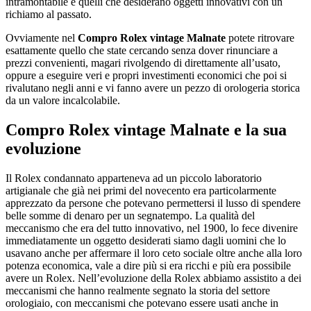
intramontabile e quelli che desiderano oggetti innovativi con un
richiamo al passato.
Ovviamente nel
Compro Rolex vintage Malnate
potete ritrovare
esattamente quello che state cercando senza dover rinunciare a
prezzi convenienti, magari rivolgendo di direttamente all’usato,
oppure a eseguire veri e propri investimenti economici che poi si
rivalutano negli anni e vi fanno avere un pezzo di orologeria storica
da un valore incalcolabile.
Compro Rolex vintage Malnate
e la sua
evoluzione
Il Rolex condannato apparteneva ad un piccolo laboratorio
artigianale che già nei primi del novecento era particolarmente
apprezzato da persone che potevano permettersi il lusso di spendere
belle somme di denaro per un segnatempo. La qualità del
meccanismo che era del tutto innovativo, nel 1900, lo fece divenire
immediatamente un oggetto desiderati siamo dagli uomini che lo
usavano anche per affermare il loro ceto sociale oltre anche alla loro
potenza economica, vale a dire più si era ricchi e più era possibile
avere un Rolex. Nell’evoluzione della Rolex abbiamo assistito a dei
meccanismi che hanno realmente segnato la storia del settore
orologiaio, con meccanismi che potevano essere usati anche in