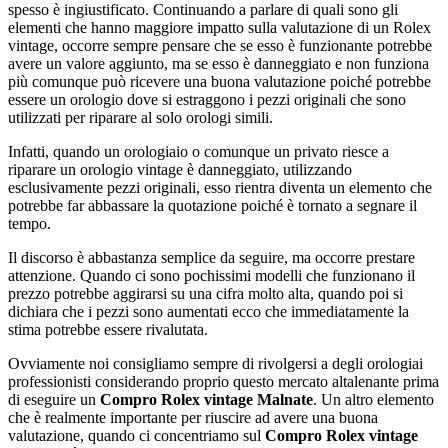
spesso è ingiustificato. Continuando a parlare di quali sono gli
elementi che hanno maggiore impatto sulla valutazione di un Rolex
vintage, occorre sempre pensare che se esso è funzionante potrebbe
avere un valore aggiunto, ma se esso è danneggiato e non funziona
più comunque può ricevere una buona valutazione poiché potrebbe
essere un orologio dove si estraggono i pezzi originali che sono
utilizzati per riparare al solo orologi simili.
Infatti, quando un orologiaio o comunque un privato riesce a
riparare un orologio vintage è danneggiato, utilizzando
esclusivamente pezzi originali, esso rientra diventa un elemento che
potrebbe far abbassare la quotazione poiché è tornato a segnare il
tempo.
Il discorso è abbastanza semplice da seguire, ma occorre prestare
attenzione. Quando ci sono pochissimi modelli che funzionano il
prezzo potrebbe aggirarsi su una cifra molto alta, quando poi si
dichiara che i pezzi sono aumentati ecco che immediatamente la
stima potrebbe essere rivalutata.
Ovviamente noi consigliamo sempre di rivolgersi a degli orologiai
professionisti considerando proprio questo mercato altalenante prima
di eseguire un
Compro Rolex vintage Malnate
. Un altro elemento
che è realmente importante per riuscire ad avere una buona
valutazione, quando ci concentriamo sul
Compro Rolex vintage