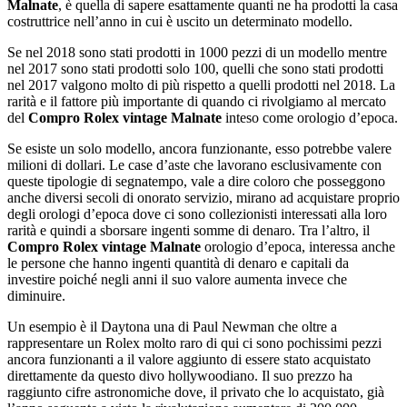
Malnate
, è quella di sapere esattamente quanti ne ha prodotti la casa
costruttrice nell’anno in cui è uscito un determinato modello.
Se nel 2018 sono stati prodotti in 1000 pezzi di un modello mentre
nel 2017 sono stati prodotti solo 100, quelli che sono stati prodotti
nel 2017 valgono molto di più rispetto a quelli prodotti nel 2018. La
rarità e il fattore più importante di quando ci rivolgiamo al mercato
del
Compro Rolex vintage Malnate
inteso come orologio d’epoca.
Se esiste un solo modello, ancora funzionante, esso potrebbe valere
milioni di dollari. Le case d’aste che lavorano esclusivamente con
queste tipologie di segnatempo, vale a dire coloro che posseggono
anche diversi secoli di onorato servizio, mirano ad acquistare proprio
degli orologi d’epoca dove ci sono collezionisti interessati alla loro
rarità e quindi a sborsare ingenti somme di denaro. Tra l’altro, il
Compro Rolex vintage Malnate
orologio d’epoca, interessa anche
le persone che hanno ingenti quantità di denaro e capitali da
investire poiché negli anni il suo valore aumenta invece che
diminuire.
Un esempio è il Daytona una di Paul Newman che oltre a
rappresentare un Rolex molto raro di qui ci sono pochissimi pezzi
ancora funzionanti a il valore aggiunto di essere stato acquistato
direttamente da questo divo hollywoodiano. Il suo prezzo ha
raggiunto cifre astronomiche dove, il privato che lo acquistato, già