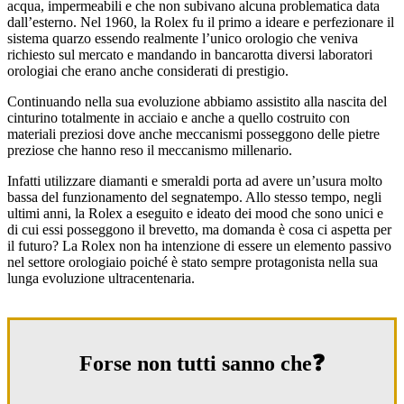
acqua, impermeabili e che non subivano alcuna problematica data
dall’esterno. Nel 1960, la Rolex fu il primo a ideare e perfezionare il
sistema quarzo essendo realmente l’unico orologio che veniva
richiesto sul mercato e mandando in bancarotta diversi laboratori
orologiai che erano anche considerati di prestigio.
Continuando nella sua evoluzione abbiamo assistito alla nascita del
cinturino totalmente in acciaio e anche a quello costruito con
materiali preziosi dove anche meccanismi posseggono delle pietre
preziose che hanno reso il meccanismo millenario.
Infatti utilizzare diamanti e smeraldi porta ad avere un’usura molto
bassa del funzionamento del segnatempo. Allo stesso tempo, negli
ultimi anni, la Rolex a eseguito e ideato dei mood che sono unici e
di cui essi posseggono il brevetto, ma domanda è cosa ci aspetta per
il futuro? La Rolex non ha intenzione di essere un elemento passivo
nel settore orologiaio poiché è stato sempre protagonista nella sua
lunga evoluzione ultracentenaria.
Forse non tutti sanno che❓