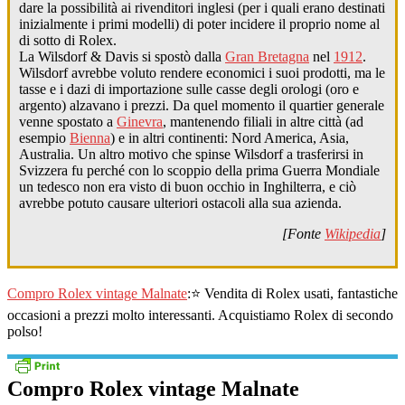
dare la possibilità ai rivenditori inglesi (per i quali erano destinati
inizialmente i primi modelli) di poter incidere il proprio nome al
di sotto di Rolex.
La Wilsdorf & Davis si spostò dalla
Gran Bretagna
nel
1912
.
Wilsdorf avrebbe voluto rendere economici i suoi prodotti, ma le
tasse e i dazi di importazione sulle casse degli orologi (oro e
argento) alzavano i prezzi. Da quel momento il quartier generale
venne spostato a
Ginevra
, mantenendo filiali in altre città (ad
esempio
Bienna
) e in altri continenti: Nord America, Asia,
Australia. Un altro motivo che spinse Wilsdorf a trasferirsi in
Svizzera fu perché con lo scoppio della prima Guerra Mondiale
un tedesco non era visto di buon occhio in Inghilterra, e ciò
avrebbe potuto causare ulteriori ostacoli alla sua azienda.
[Fonte
Wikipedia
]
Compro Rolex vintage Malnate
:⭐ Vendita di Rolex usati, fantastiche
occasioni a prezzi molto interessanti. Acquistiamo Rolex di secondo
polso!
Compro Rolex vintage Malnate