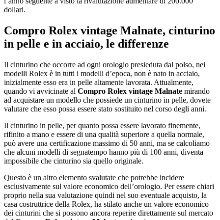
l’anno seguente a visto la rivalutazione aumentare di 200.000
dollari.
Compro Rolex vintage Malnate
, cinturino
in pelle e in acciaio, le differenze
Il cinturino che occorre ad ogni orologio presieduta dal polso, nei
modelli Rolex è in tutti i modelli d’epoca, non è nato in acciaio,
inizialmente esso era in pelle altamente lavorata. Attualmente,
quando vi avvicinate al
Compro Rolex vintage Malnate
mirando
ad acquistare un modello che possiede un cinturino in pelle, dovete
valutare che esso possa essere stato sostituito nel corso degli anni.
Il cinturino in pelle, per quanto possa essere lavorato finemente,
rifinito a mano e essere di una qualità superiore a quella normale,
può avere una certificazione massimo di 50 anni, ma se calcoliamo
che alcuni modelli di segnatempo hanno più di 100 anni, diventa
impossibile che cinturino sia quello originale.
Questo è un altro elemento svalutate che potrebbe incidere
esclusivamente sul valore economico dell’orologio. Per essere chiari
proprio nella sua valutazione quindi nel suo eventuale acquisto, la
casa costruttrice della Rolex, ha stilato anche un valore economico
dei cinturini che si possono ancora reperire direttamente sul mercato