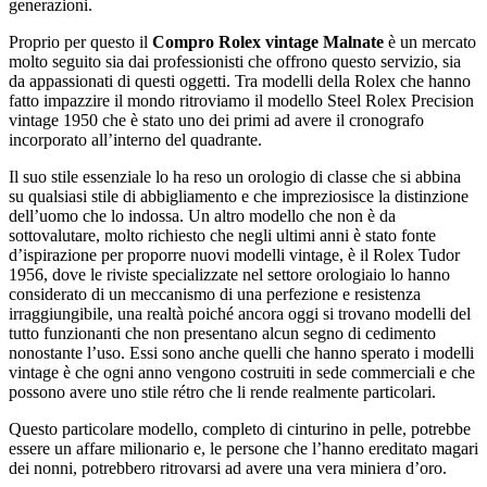
generazioni.
Proprio per questo il
Compro Rolex vintage Malnate
è un mercato
molto seguito sia dai professionisti che offrono questo servizio, sia
da appassionati di questi oggetti. Tra modelli della Rolex che hanno
fatto impazzire il mondo ritroviamo il modello Steel Rolex Precision
vintage 1950 che è stato uno dei primi ad avere il cronografo
incorporato all’interno del quadrante.
Il suo stile essenziale lo ha reso un orologio di classe che si abbina
su qualsiasi stile di abbigliamento e che impreziosisce la distinzione
dell’uomo che lo indossa. Un altro modello che non è da
sottovalutare, molto richiesto che negli ultimi anni è stato fonte
d’ispirazione per proporre nuovi modelli vintage, è il Rolex Tudor
1956, dove le riviste specializzate nel settore orologiaio lo hanno
considerato di un meccanismo di una perfezione e resistenza
irraggiungibile, una realtà poiché ancora oggi si trovano modelli del
tutto funzionanti che non presentano alcun segno di cedimento
nonostante l’uso. Essi sono anche quelli che hanno sperato i modelli
vintage è che ogni anno vengono costruiti in sede commerciali e che
possono avere uno stile rétro che li rende realmente particolari.
Questo particolare modello, completo di cinturino in pelle, potrebbe
essere un affare milionario e, le persone che l’hanno ereditato magari
dei nonni, potrebbero ritrovarsi ad avere una vera miniera d’oro.