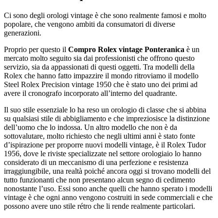
Ci sono degli orologi vintage è che sono realmente famosi e molto
popolare, che vengono ambiti da consumatori di diverse
generazioni.
Proprio per questo il
Compro Rolex vintage Ponteranica
è un
mercato molto seguito sia dai professionisti che offrono questo
servizio, sia da appassionati di questi oggetti. Tra modelli della
Rolex che hanno fatto impazzire il mondo ritroviamo il modello
Steel Rolex Precision vintage 1950 che è stato uno dei primi ad
avere il cronografo incorporato all’interno del quadrante.
Il suo stile essenziale lo ha reso un orologio di classe che si abbina
su qualsiasi stile di abbigliamento e che impreziosisce la distinzione
dell’uomo che lo indossa. Un altro modello che non è da
sottovalutare, molto richiesto che negli ultimi anni è stato fonte
d’ispirazione per proporre nuovi modelli vintage, è il Rolex Tudor
1956, dove le riviste specializzate nel settore orologiaio lo hanno
considerato di un meccanismo di una perfezione e resistenza
irraggiungibile, una realtà poiché ancora oggi si trovano modelli del
tutto funzionanti che non presentano alcun segno di cedimento
nonostante l’uso. Essi sono anche quelli che hanno sperato i modelli
vintage è che ogni anno vengono costruiti in sede commerciali e che
possono avere uno stile rétro che li rende realmente particolari.