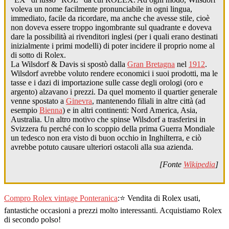
voleva un nome facilmente pronunciabile in ogni lingua,
immediato, facile da ricordare, ma anche che avesse stile, cioè
non doveva essere troppo ingombrante sul quadrante e doveva
dare la possibilità ai rivenditori inglesi (per i quali erano destinati
inizialmente i primi modelli) di poter incidere il proprio nome al
di sotto di Rolex.
La Wilsdorf & Davis si spostò dalla
Gran Bretagna
nel
1912
.
Wilsdorf avrebbe voluto rendere economici i suoi prodotti, ma le
tasse e i dazi di importazione sulle casse degli orologi (oro e
argento) alzavano i prezzi. Da quel momento il quartier generale
venne spostato a
Ginevra
, mantenendo filiali in altre città (ad
esempio
Bienna
) e in altri continenti: Nord America, Asia,
Australia. Un altro motivo che spinse Wilsdorf a trasferirsi in
Svizzera fu perché con lo scoppio della prima Guerra Mondiale
un tedesco non era visto di buon occhio in Inghilterra, e ciò
avrebbe potuto causare ulteriori ostacoli alla sua azienda.
[Fonte
Wikipedia
]
Compro Rolex vintage Ponteranica
:⭐ Vendita di Rolex usati,
fantastiche occasioni a prezzi molto interessanti. Acquistiamo Rolex
di secondo polso!