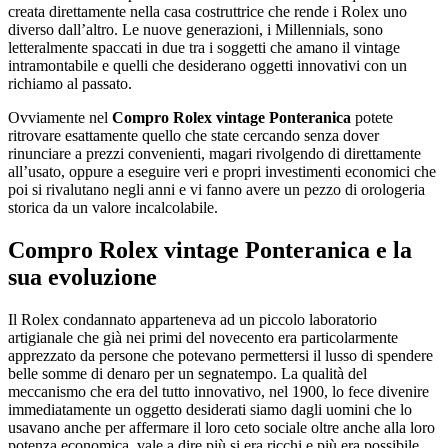
creata direttamente nella casa costruttrice che rende i Rolex uno
diverso dall’altro. Le nuove generazioni, i Millennials, sono
letteralmente spaccati in due tra i soggetti che amano il vintage
intramontabile e quelli che desiderano oggetti innovativi con un
richiamo al passato.
Ovviamente nel
Compro Rolex vintage Ponteranica
potete
ritrovare esattamente quello che state cercando senza dover
rinunciare a prezzi convenienti, magari rivolgendo di direttamente
all’usato, oppure a eseguire veri e propri investimenti economici che
poi si rivalutano negli anni e vi fanno avere un pezzo di orologeria
storica da un valore incalcolabile.
Compro Rolex vintage Ponteranica
e la
sua evoluzione
Il Rolex condannato apparteneva ad un piccolo laboratorio
artigianale che già nei primi del novecento era particolarmente
apprezzato da persone che potevano permettersi il lusso di spendere
belle somme di denaro per un segnatempo. La qualità del
meccanismo che era del tutto innovativo, nel 1900, lo fece divenire
immediatamente un oggetto desiderati siamo dagli uomini che lo
usavano anche per affermare il loro ceto sociale oltre anche alla loro
potenza economica, vale a dire più si era ricchi e più era possibile