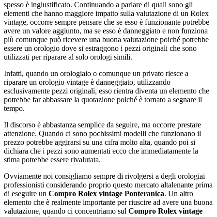
spesso è ingiustificato. Continuando a parlare di quali sono gli
elementi che hanno maggiore impatto sulla valutazione di un Rolex
vintage, occorre sempre pensare che se esso è funzionante potrebbe
avere un valore aggiunto, ma se esso è danneggiato e non funziona
più comunque può ricevere una buona valutazione poiché potrebbe
essere un orologio dove si estraggono i pezzi originali che sono
utilizzati per riparare al solo orologi simili.
Infatti, quando un orologiaio o comunque un privato riesce a
riparare un orologio vintage è danneggiato, utilizzando
esclusivamente pezzi originali, esso rientra diventa un elemento che
potrebbe far abbassare la quotazione poiché è tornato a segnare il
tempo.
Il discorso è abbastanza semplice da seguire, ma occorre prestare
attenzione. Quando ci sono pochissimi modelli che funzionano il
prezzo potrebbe aggirarsi su una cifra molto alta, quando poi si
dichiara che i pezzi sono aumentati ecco che immediatamente la
stima potrebbe essere rivalutata.
Ovviamente noi consigliamo sempre di rivolgersi a degli orologiai
professionisti considerando proprio questo mercato altalenante prima
di eseguire un
Compro Rolex vintage Ponteranica
. Un altro
elemento che è realmente importante per riuscire ad avere una buona
valutazione, quando ci concentriamo sul
Compro Rolex vintage