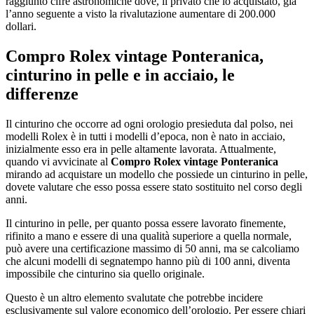
raggiunto cifre astronomiche dove, il privato che lo acquistato, già
l’anno seguente a visto la rivalutazione aumentare di 200.000
dollari.
Compro Rolex vintage Ponteranica
,
cinturino in pelle e in acciaio, le
differenze
Il cinturino che occorre ad ogni orologio presieduta dal polso, nei
modelli Rolex è in tutti i modelli d’epoca, non è nato in acciaio,
inizialmente esso era in pelle altamente lavorata. Attualmente,
quando vi avvicinate al
Compro Rolex vintage Ponteranica
mirando ad acquistare un modello che possiede un cinturino in pelle,
dovete valutare che esso possa essere stato sostituito nel corso degli
anni.
Il cinturino in pelle, per quanto possa essere lavorato finemente,
rifinito a mano e essere di una qualità superiore a quella normale,
può avere una certificazione massimo di 50 anni, ma se calcoliamo
che alcuni modelli di segnatempo hanno più di 100 anni, diventa
impossibile che cinturino sia quello originale.
Questo è un altro elemento svalutate che potrebbe incidere
esclusivamente sul valore economico dell’orologio. Per essere chiari