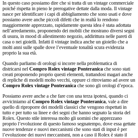
In questo caso possiamo dire che si tratta di un vintage commerciale
poiché rispetta in pieno le prerogative dettate dalla moda. Il vintage
nasce per identificare i capi di abbigliamento che sono usati e dove
possiamo avere anche piccoli difetti che in realtà lo rendono
maggiormente apprezzato, rapidamente questa idea è stata adottata
nell’arredamento, proponendo dei mobili che mostrano diversi segni
di usura, in mood di allestimento negozio, addirittura nelle pareti di
casa o nei gioielli. Infatti il vintage indica anche un gioiello che a
molti anni sulle spalle dove l’eventuale tonalità scura evidenzia
proprio la sua età.
Quando parliamo di orologi si incorre nella problematica di
districarsi nel
Compro Rolex vintage Ponteranica
che sono stati
creati proponendo proprio questi elementi, trattandosi magari anche
di repliche di modelli molto vecchi, oppure ci ritroviamo ad avere un
Compro Rolex vintage Ponteranica
che sono gli orologi d’epoca.
Possiamo avere anche a che fare con una terza ipotesi, quando ci
avviciniamo al
Compro Rolex vintage Ponteranica
, vale a dire
quello di riproporre dei modelli classici che vengono rispettati in
tutto e per tutto su linee e dei segni che hanno segnato la storia del
Rolex. Questo stile interessa molto gli uomini che apprezzano
proprio l’evoluzione di questo famoso segnatempo, dove essa gettate
nuove tendenze e nuovi meccanismi che sono stati di input è per
l’evoluzione dei nuovi meccanismi, non a caso il Rolex è stato il