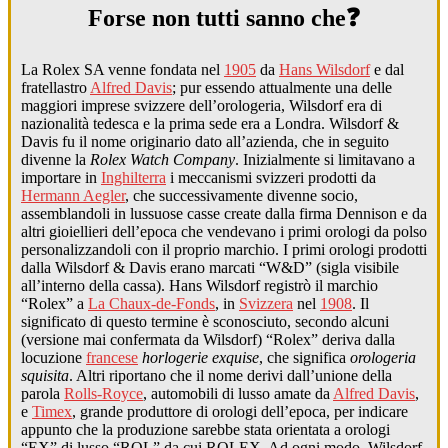
Forse non tutti sanno che❓
La Rolex SA venne fondata nel
1905
da
Hans Wilsdorf
e dal
fratellastro
Alfred Davis
; pur essendo attualmente una delle
maggiori imprese svizzere dell’orologeria, Wilsdorf era di
nazionalità tedesca e la prima sede era a Londra. Wilsdorf &
Davis fu il nome originario dato all’azienda, che in seguito
divenne la
Rolex Watch Company
. Inizialmente si limitavano a
importare in
Inghilterra
i meccanismi svizzeri prodotti da
Hermann Aegler
, che successivamente divenne socio,
assemblandoli in lussuose casse create dalla firma Dennison e da
altri gioiellieri dell’epoca che vendevano i primi orologi da polso
personalizzandoli con il proprio marchio. I primi orologi prodotti
dalla Wilsdorf & Davis erano marcati “W&D” (sigla visibile
all’interno della cassa). Hans Wilsdorf registrò il marchio
“Rolex” a
La Chaux-de-Fonds
, in
Svizzera
nel
1908
. Il
significato di questo termine è sconosciuto, secondo alcuni
(versione mai confermata da Wilsdorf) “Rolex” deriva dalla
locuzione
francese
horlogerie exquise
, che significa
orologeria
squisita
. Altri riportano che il nome derivi dall’unione della
parola
Rolls-Royce
, automobili di lusso amate da
Alfred Davis
,
e
Timex
, grande produttore di orologi dell’epoca, per indicare
appunto che la produzione sarebbe stata orientata a orologi
“EX” di lusso “ROL” da cui ROLEX. Ad ogni modo, Wilsdorf