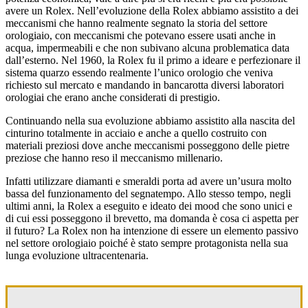
avere un Rolex. Nell’evoluzione della Rolex abbiamo assistito a dei
meccanismi che hanno realmente segnato la storia del settore
orologiaio, con meccanismi che potevano essere usati anche in
acqua, impermeabili e che non subivano alcuna problematica data
dall’esterno. Nel 1960, la Rolex fu il primo a ideare e perfezionare il
sistema quarzo essendo realmente l’unico orologio che veniva
richiesto sul mercato e mandando in bancarotta diversi laboratori
orologiai che erano anche considerati di prestigio.
Continuando nella sua evoluzione abbiamo assistito alla nascita del
cinturino totalmente in acciaio e anche a quello costruito con
materiali preziosi dove anche meccanismi posseggono delle pietre
preziose che hanno reso il meccanismo millenario.
Infatti utilizzare diamanti e smeraldi porta ad avere un’usura molto
bassa del funzionamento del segnatempo. Allo stesso tempo, negli
ultimi anni, la Rolex a eseguito e ideato dei mood che sono unici e
di cui essi posseggono il brevetto, ma domanda è cosa ci aspetta per
il futuro? La Rolex non ha intenzione di essere un elemento passivo
nel settore orologiaio poiché è stato sempre protagonista nella sua
lunga evoluzione ultracentenaria.