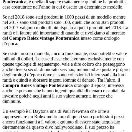
Ponteranica
, è quella di sapere esattamente quanti ne ha prodotti la
casa costruttrice nell’anno in cui è uscito un determinato modello.
Se nel 2018 sono stati prodotti in 1000 pezzi di un modello mentre
nel 2017 sono stati prodotti solo 100, quelli che sono stati prodotti
nel 2017 valgono molto di più rispetto a quelli prodotti nel 2018. La
rarità e il fattore più importante di quando ci rivolgiamo al mercato
del
Compro Rolex vintage Ponteranica
inteso come orologio
d’epoca.
Se esiste un solo modello, ancora funzionante, esso potrebbe valere
milioni di dollari. Le case d’aste che lavorano esclusivamente con
queste tipologie di segnatempo, vale a dire coloro che posseggono
anche diversi secoli di onorato servizio, mirano ad acquistare proprio
degli orologi d’epoca dove ci sono collezionisti interessati alla loro
rarità e quindi a sborsare ingenti somme di denaro. Tra l’altro, il
Compro Rolex vintage Ponteranica
orologio d’epoca, interessa
anche le persone che hanno ingenti quantità di denaro e capitali da
investire poiché negli anni il suo valore aumenta invece che
diminuire.
Un esempio è il Daytona una di Paul Newman che oltre a
rappresentare un Rolex molto raro di qui ci sono pochissimi pezzi
ancora funzionanti a il valore aggiunto di essere stato acquistato
direttamente da questo divo hollywoodiano. Il suo prezzo ha