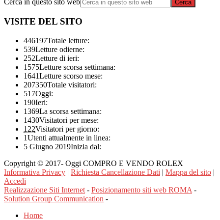
Cerca in questo sito web
VISITE DEL SITO
446197
Totale letture:
539
Letture odierne:
252
Letture di ieri:
1575
Letture scorsa settimana:
1641
Letture scorso mese:
207350
Totale visitatori:
517
Oggi:
190
Ieri:
1369
La scorsa settimana:
1430
Visitatori per mese:
122
Visitatori per giorno:
1
Utenti attualmente in linea:
5 Giugno 2019
Inizia dal:
Copyright © 2017- Oggi COMPRO E VENDO ROLEX
Informativa Privacy
|
Richiesta Cancellazione Dati
|
Mappa del sito
|
Accedi
Realizzazione Siti Internet
-
Posizionamento siti web ROMA
-
Solution Group Communication
-
Home