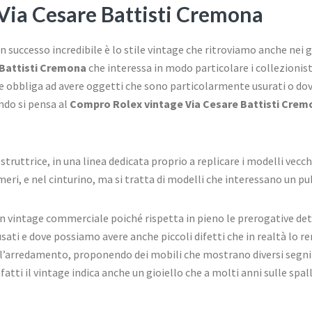
Via Cesare Battisti Cremona
 successo incredibile è lo stile vintage che ritroviamo anche nei g
 Battisti Cremona
che interessa in modo particolare i collezionist
he obbliga ad avere oggetti che sono particolarmente usurati o do
do si pensa al
Compro Rolex vintage Via Cesare Battisti Crem
struttrice, in una linea dedicata proprio a replicare i modelli vecc
umeri, e nel cinturino, ma si tratta di modelli che interessano un 
un vintage commerciale poiché rispetta in pieno le prerogative det
 usati e dove possiamo avere anche piccoli difetti che in realtà 
l’arredamento, proponendo dei mobili che mostrano diversi segni 
 Infatti il vintage indica anche un gioiello che a molti anni sulle sp