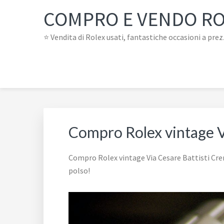
Passa
Passa
Passa
Skip
COMPRO E VENDO R
alla
al
al
to
navigazione
contenuto
piè
footer
⭐ Vendita di Rolex usati, fantastiche occasioni a prez
primaria
principale
di
navigation
pagina
Compro Rolex vintage V
Compro Rolex vintage Via Cesare Battisti Crem
polso!