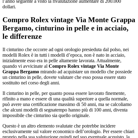
l’anno seguente a visto la rivalutazione aumentare di 200.000
dollari.
Compro Rolex vintage Via Monte Grappa
Bergamo
, cinturino in pelle e in acciaio,
le differenze
Il cinturino che occorre ad ogni orologio presieduta dal polso, nei
modelli Rolex è in tutti i modelli d’epoca, non è nato in acciaio,
inizialmente esso era in pelle altamente lavorata. Attualmente,
quando vi avvicinate al
Compro Rolex vintage Via Monte
Grappa Bergamo
mirando ad acquistare un modello che possiede
un cinturino in pelle, dovete valutare che esso possa essere stato
sostituito nel corso degli anni.
Il cinturino in pelle, per quanto possa essere lavorato finemente,
rifinito a mano e essere di una qualità superiore a quella normale,
può avere una certificazione massimo di 50 anni, ma se calcoliamo
che alcuni modelli di segnatempo hanno più di 100 anni, diventa
impossibile che cinturino sia quello originale.
Questo è un altro elemento svalutate che potrebbe incidere
esclusivamente sul valore economico dell’orologio. Per essere chiari
proprio nella sua valutazione quindi nel suo eventuale acquisto, la