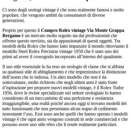
Ci sono degli orologi vintage è che sono realmente famosi e molto
popolare, che vengono ambiti da consumatori di diverse
generazioni.
Proprio per questo il
Compro Rolex vintage Via Monte Grappa
Bergamo
è un mercato molto seguito sia dai professionisti che
offrono questo servizio, sia da appassionati di questi oggetti. Tra
modelli della Rolex che hanno fatto impazzire il mondo ritroviamo il
modello Steel Rolex Precision vintage 1950 che è stato uno dei
primi ad avere il cronografo incorporato all’interno del quadrante.
Il suo stile essenziale lo ha reso un orologio di classe che si abbina
su qualsiasi stile di abbigliamento e che impreziosisce la distinzione
dell’uomo che lo indossa. Un altro modello che non è da
sottovalutare, molto richiesto che negli ultimi anni è stato fonte
d’ispirazione per proporre nuovi modelli vintage, è il Rolex Tudor
1956, dove le riviste specializzate nel settore orologiaio lo hanno
considerato di un meccanismo di una perfezione e resistenza
irraggiungibile, una realtà poiché ancora oggi si trovano modelli del
tutto funzionanti che non presentano alcun segno di cedimento
nonostante l’uso. Essi sono anche quelli che hanno sperato i modelli
vintage è che ogni anno vengono costruiti in sede commerciali e che
possono avere uno stile rétro che li rende realmente particolari.