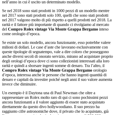
nell’anno in cui è uscito un determinato modello.
Se nel 2018 sono stati prodotti in 1000 pezzi di un modello mentre
nel 2017 sono stati prodotti solo 100, quelli che sono stati prodotti
nel 2017 valgono molto di più rispetto a quelli prodotti nel 2018. La
rarità e il fattore più importante di quando ci rivolgiamo al mercato
del
Compro Rolex vintage Via Monte Grappa Bergamo
inteso
come orologio d’epoca.
Se esiste un solo modello, ancora funzionante, esso potrebbe valere
milioni di dollari. Le case d’aste che lavorano esclusivamente con
queste tipologie di segnatempo, vale a dire coloro che posseggono
anche diversi secoli di onorato servizio, mirano ad acquistare proprio
degli orologi d’epoca dove ci sono collezionisti interessati alla loro
rarità e quindi a sborsare ingenti somme di denaro. Tra l’altro, il
Compro Rolex vintage Via Monte Grappa Bergamo
orologio
d’epoca, interessa anche le persone che hanno ingenti quantità di
denaro e capitali da investire poiché negli anni il suo valore aumenta
invece che diminuire.
Un esempio è il Daytona una di Paul Newman che oltre a
rappresentare un Rolex molto raro di qui ci sono pochissimi pezzi
ancora funzionanti a il valore aggiunto di essere stato acquistato
direttamente da questo divo hollywoodiano. Il suo prezzo ha
raggiunto cifre astronomiche dove, il privato che lo acquistato, già