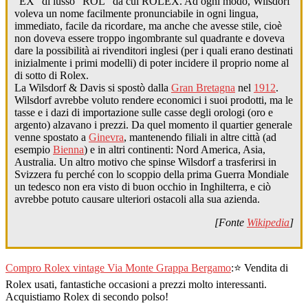
“EX” di lusso “ROL” da cui ROLEX. Ad ogni modo, Wilsdorf
voleva un nome facilmente pronunciabile in ogni lingua,
immediato, facile da ricordare, ma anche che avesse stile, cioè
non doveva essere troppo ingombrante sul quadrante e doveva
dare la possibilità ai rivenditori inglesi (per i quali erano destinati
inizialmente i primi modelli) di poter incidere il proprio nome al
di sotto di Rolex.
La Wilsdorf & Davis si spostò dalla
Gran Bretagna
nel
1912
.
Wilsdorf avrebbe voluto rendere economici i suoi prodotti, ma le
tasse e i dazi di importazione sulle casse degli orologi (oro e
argento) alzavano i prezzi. Da quel momento il quartier generale
venne spostato a
Ginevra
, mantenendo filiali in altre città (ad
esempio
Bienna
) e in altri continenti: Nord America, Asia,
Australia. Un altro motivo che spinse Wilsdorf a trasferirsi in
Svizzera fu perché con lo scoppio della prima Guerra Mondiale
un tedesco non era visto di buon occhio in Inghilterra, e ciò
avrebbe potuto causare ulteriori ostacoli alla sua azienda.
[Fonte
Wikipedia
]
Compro Rolex vintage Via Monte Grappa Bergamo
:⭐ Vendita di
Rolex usati, fantastiche occasioni a prezzi molto interessanti.
Acquistiamo Rolex di secondo polso!