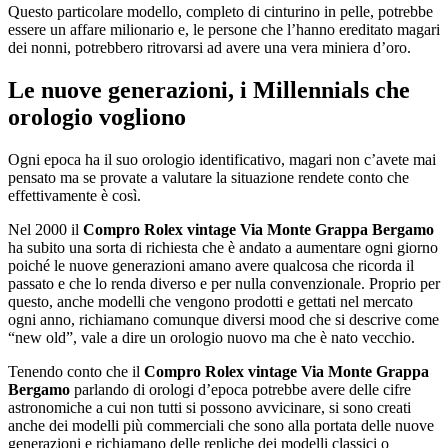
Questo particolare modello, completo di cinturino in pelle, potrebbe
essere un affare milionario e, le persone che l’hanno ereditato magari
dei nonni, potrebbero ritrovarsi ad avere una vera miniera d’oro.
Le nuove generazioni, i Millennials che
orologio vogliono
Ogni epoca ha il suo orologio identificativo, magari non c’avete mai
pensato ma se provate a valutare la situazione rendete conto che
effettivamente è così.
Nel 2000 il
Compro Rolex vintage Via Monte Grappa Bergamo
ha subito una sorta di richiesta che è andato a aumentare ogni giorno
poiché le nuove generazioni amano avere qualcosa che ricorda il
passato e che lo renda diverso e per nulla convenzionale. Proprio per
questo, anche modelli che vengono prodotti e gettati nel mercato
ogni anno, richiamano comunque diversi mood che si descrive come
“new old”, vale a dire un orologio nuovo ma che è nato vecchio.
Tenendo conto che il
Compro Rolex vintage Via Monte Grappa
Bergamo
parlando di orologi d’epoca potrebbe avere delle cifre
astronomiche a cui non tutti si possono avvicinare, si sono creati
anche dei modelli più commerciali che sono alla portata delle nuove
generazioni e richiamano delle repliche dei modelli classici o