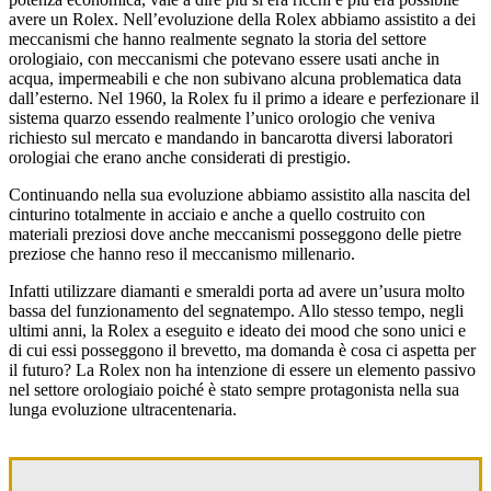
avere un Rolex. Nell’evoluzione della Rolex abbiamo assistito a dei
meccanismi che hanno realmente segnato la storia del settore
orologiaio, con meccanismi che potevano essere usati anche in
acqua, impermeabili e che non subivano alcuna problematica data
dall’esterno. Nel 1960, la Rolex fu il primo a ideare e perfezionare il
sistema quarzo essendo realmente l’unico orologio che veniva
richiesto sul mercato e mandando in bancarotta diversi laboratori
orologiai che erano anche considerati di prestigio.
Continuando nella sua evoluzione abbiamo assistito alla nascita del
cinturino totalmente in acciaio e anche a quello costruito con
materiali preziosi dove anche meccanismi posseggono delle pietre
preziose che hanno reso il meccanismo millenario.
Infatti utilizzare diamanti e smeraldi porta ad avere un’usura molto
bassa del funzionamento del segnatempo. Allo stesso tempo, negli
ultimi anni, la Rolex a eseguito e ideato dei mood che sono unici e
di cui essi posseggono il brevetto, ma domanda è cosa ci aspetta per
il futuro? La Rolex non ha intenzione di essere un elemento passivo
nel settore orologiaio poiché è stato sempre protagonista nella sua
lunga evoluzione ultracentenaria.