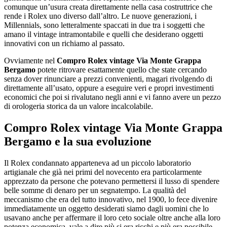
comunque un’usura creata direttamente nella casa costruttrice che
rende i Rolex uno diverso dall’altro. Le nuove generazioni, i
Millennials, sono letteralmente spaccati in due tra i soggetti che
amano il vintage intramontabile e quelli che desiderano oggetti
innovativi con un richiamo al passato.
Ovviamente nel
Compro Rolex vintage Via Monte Grappa
Bergamo
potete ritrovare esattamente quello che state cercando
senza dover rinunciare a prezzi convenienti, magari rivolgendo di
direttamente all’usato, oppure a eseguire veri e propri investimenti
economici che poi si rivalutano negli anni e vi fanno avere un pezzo
di orologeria storica da un valore incalcolabile.
Compro Rolex vintage Via Monte Grappa
Bergamo
e la sua evoluzione
Il Rolex condannato apparteneva ad un piccolo laboratorio
artigianale che già nei primi del novecento era particolarmente
apprezzato da persone che potevano permettersi il lusso di spendere
belle somme di denaro per un segnatempo. La qualità del
meccanismo che era del tutto innovativo, nel 1900, lo fece divenire
immediatamente un oggetto desiderati siamo dagli uomini che lo
usavano anche per affermare il loro ceto sociale oltre anche alla loro
potenza economica, vale a dire più si era ricchi e più era possibile