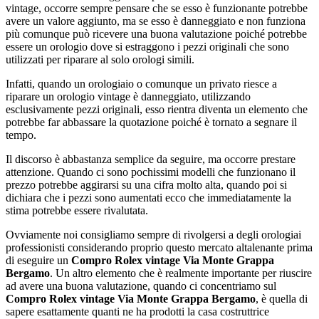
vintage, occorre sempre pensare che se esso è funzionante potrebbe
avere un valore aggiunto, ma se esso è danneggiato e non funziona
più comunque può ricevere una buona valutazione poiché potrebbe
essere un orologio dove si estraggono i pezzi originali che sono
utilizzati per riparare al solo orologi simili.
Infatti, quando un orologiaio o comunque un privato riesce a
riparare un orologio vintage è danneggiato, utilizzando
esclusivamente pezzi originali, esso rientra diventa un elemento che
potrebbe far abbassare la quotazione poiché è tornato a segnare il
tempo.
Il discorso è abbastanza semplice da seguire, ma occorre prestare
attenzione. Quando ci sono pochissimi modelli che funzionano il
prezzo potrebbe aggirarsi su una cifra molto alta, quando poi si
dichiara che i pezzi sono aumentati ecco che immediatamente la
stima potrebbe essere rivalutata.
Ovviamente noi consigliamo sempre di rivolgersi a degli orologiai
professionisti considerando proprio questo mercato altalenante prima
di eseguire un
Compro Rolex vintage Via Monte Grappa
Bergamo
. Un altro elemento che è realmente importante per riuscire
ad avere una buona valutazione, quando ci concentriamo sul
Compro Rolex vintage Via Monte Grappa Bergamo
, è quella di
sapere esattamente quanti ne ha prodotti la casa costruttrice