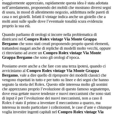
maggiormente apprezzato, rapidamente questa idea è stata adottata
nell’arredamento, proponendo dei mobili che mostrano diversi segni
di usura, in mood di allestimento negozio, addirittura nelle pareti di
casa o nei gioielli. Infatti il vintage indica anche un gioiello che a
molti anni sulle spalle dove l’eventuale tonalità scura evidenzia
proprio la sua età.
Quando parliamo di orologi si incorre nella problematica di
districarsi nel
Compro Rolex vintage Via Monte Grappa
Bergamo
che sono stati creati proponendo proprio questi elementi,
trattandosi magari anche di repliche di modelli molto vecchi, oppure
ci ritroviamo ad avere un
Compro Rolex vintage Via Monte
Grappa Bergamo
che sono gli orologi d’epoca.
Possiamo avere anche a che fare con una terza ipotesi, quando ci
avviciniamo al
Compro Rolex vintage Via Monte Grappa
Bergamo
, vale a dire quello di riproporre dei modelli classici che
vengono rispettati in tutto e per tutto su linee e dei segni che hanno
segnato la storia del Rolex. Questo stile interessa molto gli uomini
che apprezzano proprio l’evoluzione di questo famoso segnatempo,
dove essa gettate nuove tendenze e nuovi meccanismi che sono stati
di input è per l’evoluzione dei nuovi meccanismi, non a caso il
Rolex è stato il primo a inventare il meccanismo a quarzo, ma
interessa in modo particolare i collezionisti, le case d’aste e chiunque
voglia investire ingenti capitali nel
Compro Rolex vintage Via