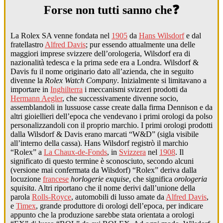
Forse non tutti sanno che❓
La Rolex SA venne fondata nel
1905
da
Hans Wilsdorf
e dal
fratellastro
Alfred Davis
; pur essendo attualmente una delle
maggiori imprese svizzere dell’orologeria, Wilsdorf era di
nazionalità tedesca e la prima sede era a Londra. Wilsdorf &
Davis fu il nome originario dato all’azienda, che in seguito
divenne la
Rolex Watch Company
. Inizialmente si limitavano a
importare in
Inghilterra
i meccanismi svizzeri prodotti da
Hermann Aegler
, che successivamente divenne socio,
assemblandoli in lussuose casse create dalla firma Dennison e da
altri gioiellieri dell’epoca che vendevano i primi orologi da polso
personalizzandoli con il proprio marchio. I primi orologi prodotti
dalla Wilsdorf & Davis erano marcati “W&D” (sigla visibile
all’interno della cassa). Hans Wilsdorf registrò il marchio
“Rolex” a
La Chaux-de-Fonds
, in
Svizzera
nel
1908
. Il
significato di questo termine è sconosciuto, secondo alcuni
(versione mai confermata da Wilsdorf) “Rolex” deriva dalla
locuzione
francese
horlogerie exquise
, che significa
orologeria
squisita
. Altri riportano che il nome derivi dall’unione della
parola
Rolls-Royce
, automobili di lusso amate da
Alfred Davis
,
e
Timex
, grande produttore di orologi dell’epoca, per indicare
appunto che la produzione sarebbe stata orientata a orologi