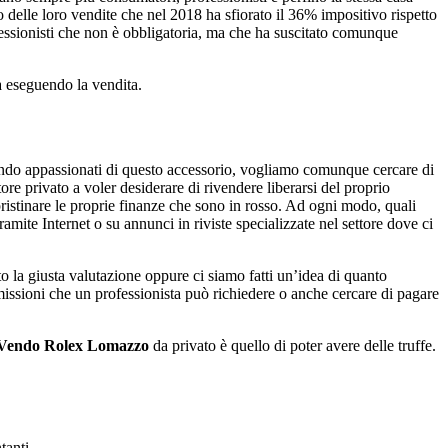
 delle loro vendite che nel 2018 ha sfiorato il 36% impositivo rispetto
fessionisti che non è obbligatoria, ma che ha suscitato comunque
ta eseguendo la vendita.
ndo appassionati di questo accessorio, vogliamo comunque cercare di
e privato a voler desiderare di rivendere liberarsi del proprio
ristinare le proprie finanze che sono in rosso. Ad ogni modo, quali
ramite Internet o su annunci in riviste specializzate nel settore dove ci
o la giusta valutazione oppure ci siamo fatti un’idea di quanto
ssioni che un professionista può richiedere o anche cercare di pagare
Vendo Rolex Lomazzo
da privato è quello di poter avere delle truffe.
tanti.