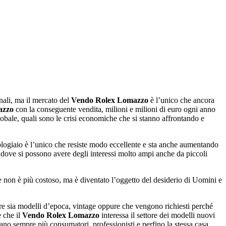
rnali, ma il mercato del
Vendo Rolex Lomazzo
è l’unico che ancora
azzo
con la conseguente vendita, milioni e milioni di euro ogni anno
 globale, quali sono le crisi economiche che si stanno affrontando e
rologiaio è l’unico che resiste modo eccellente e sta anche aumentando
dove si possono avere degli interessi molto ampi anche da piccoli
se non è più costoso, ma è diventato l’oggetto del desiderio di Uomini e
re sia modelli d’epoca, vintage oppure che vengono richiesti perché
e che il
Vendo Rolex Lomazzo
interessa il settore dei modelli nuovi
sano sempre più consumatori, professionisti e perfino la stessa casa