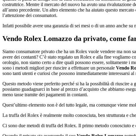
costruttrice. Mentre il mercato del nuovo ha avuto una rivalutazione d
all’anno precedente. Un altro elemento che ha aiutato questo mercato e
l’attenzione dei consumatori.
Infatti possibile avere una garanzia di sei mesi o di un anno anche su m
Vendo Rolex Lomazzo
da privato, come fa
Siamo consumatore privato che ha un Rolex vuole vendere ma non sa c
avere dei contanti? C’è stato regalato un Rolex e alla fine vogliamo c
orologio, non siamo certo a dire quali possono essere, solitamente i m
sono i metodi migliori per riuscire a effettuare un personale
Vendo Ro
sono tanti utenti e curiosi che possono immediatamente interessarsi al 
Questo metodo viene preferito perché si ha la possibilità di riuscire 
possiamo guadagnarci in base al prezzo d’acquisto che abbiamo esegui
meno tasse tramite dei pagamenti in contanti.
Quest’ultimo elemento non è del tutto legale, ma comunque viene mo
La truffa del Rolex è realmente molto conosciuta, ben strutturata e ch
Ci sono due metodi di truffa del Rolex. Il primo metodo conosciuto e q
Quando il privato sta eseguendo il suo
Vendo Rolex Lomazzo
potreb