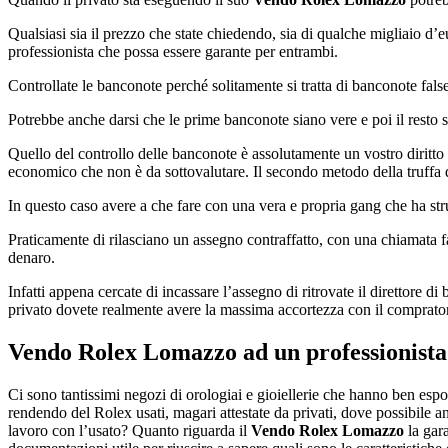
Qualsiasi sia il prezzo che state chiedendo, sia di qualche migliaio d
professionista che possa essere garante per entrambi.
Controllate le banconote perché solitamente si tratta di banconote false
Potrebbe anche darsi che le prime banconote siano vere e poi il resto si
Quello del controllo delle banconote è assolutamente un vostro diritto
economico che non è da sottovalutare. Il secondo metodo della truffa 
In questo caso avere a che fare con una vera e propria gang che ha stru
Praticamente di rilasciano un assegno contraffatto, con una chiamata fas
denaro.
Infatti appena cercate di incassare l’assegno di ritrovate il direttore
privato dovete realmente avere la massima accortezza con il comprator
Vendo Rolex Lomazzo
ad un professionista
Ci sono tantissimi negozi di orologiai e gioiellerie che hanno ben espost
rendendo del Rolex usati, magari attestate da privati, dove possibile a
lavoro con l’usato? Quanto riguarda il
Vendo Rolex Lomazzo
la gara