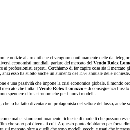
zioni e notizie allarmanti che ci vengono continuamente dette dai telegio
diversi economisti mondiali, parlare del mercato del
Vendo Rolex Lom
tre ai professionisti esperti. Cerchiamo di far capire cosa sia il mercato
 anzi esso ha subito anche un aumento del 15% annuale delle richieste.
ssione e una passività che impone la crisi economica globale, il mondo o
 mercato che tratta il
Vendo Rolex Lomazzo
e di conseguenza l’usato 
ono spendere cifre astronomiche per i nuovi modelli.
a, che lo ha fatto diventare un protagonista del settore del lusso, anche 
 come mai ci siano continuamente richieste di modelli che possono esse
film che sono poi diventati cult. A questo punto dobbiamo per forza dir
are sul mercato oltre a quelli che sono modelli vecchi e usati che interes