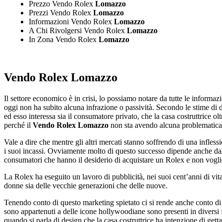
Prezzo Vendo Rolex
Lomazzo
Prezzi Vendo Rolex
Lomazzo
Informazioni Vendo Rolex
Lomazzo
A Chi Rivolgersi Vendo Rolex
Lomazzo
In Zona Vendo Rolex
Lomazzo
Vendo Rolex Lomazzo
Il settore economico è in crisi, lo possiamo notare da tutte le informa
oggi non ha subito alcuna infrazione o passività. Secondo le stime di 
ed esso interessa sia il consumatore privato, che la casa costruttrice ol
perché il
Vendo Rolex Lomazzo
non sta avendo alcuna problematica,
Vale a dire che mentre gli altri mercati stanno soffrendo di una infle
i suoi incassi. Ovviamente molto di questo successo dipende anche dal
consumatori che hanno il desiderio di acquistare un Rolex e non vogli
La Rolex ha eseguito un lavoro di pubblicità, nei suoi cent’anni di vit
donne sia delle vecchie generazioni che delle nuove.
Tenendo conto di questo marketing spietato ci si rende anche conto di
sono appartenuti a delle icone hollywoodiane sono presenti in diversi 
quando si parla di design che la casa costruttrice ha intenzione di gett