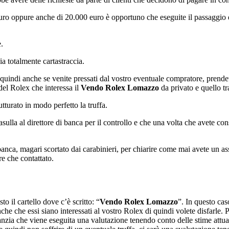
’euro oppure anche di 20.000 euro è opportuno che eseguite il passaggio 
.
a totalmente cartastraccia.
 quindi anche se venite pressati dal vostro eventuale compratore, prende
del Rolex che interessa il
Vendo Rolex Lomazzo
da privato e quello t
tturato in modo perfetto la truffa.
ulla al direttore di banca per il controllo e che una volta che avete con
 di banca, magari scortato dai carabinieri, per chiarire come mai avete un
e che contattato.
o il cartello dove c’è scritto: “
Vendo Rolex Lomazzo
”. In questo cas
nche che essi siano interessati al vostro Rolex di quindi volete disfarl
nzia che viene eseguita una valutazione tenendo conto delle stime attual