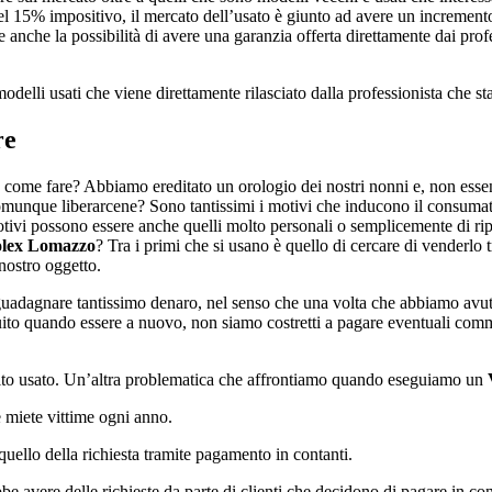
el 15% impositivo, il mercato dell’usato è giunto ad avere un incremento
 anche la possibilità di avere una garanzia offerta direttamente dai pro
odelli usati che viene direttamente rilasciato dalla professionista che s
re
ome fare? Abbiamo ereditato un orologio dei nostri nonni e, non esse
omunque liberarcene? Sono tantissimi i motivi che inducono il consumator
otivi possono essere anche quelli molto personali o semplicemente di rip
lex Lomazzo
? Tra i primi che si usano è quello di cercare di venderlo t
nostro oggetto.
a guadagnare tantissimo denaro, nel senso che una volta che abbiamo avut
to quando essere a nuovo, non siamo costretti a pagare eventuali commi
lto usato. Un’altra problematica che affrontiamo quando eseguiamo un
e miete vittime ogni anno.
uello della richiesta tramite pagamento in contanti.
be avere delle richieste da parte di clienti che decidono di pagare in con