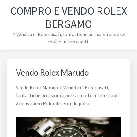
Passa
Passa
Passa
Skip
COMPRO E VENDO ROLEX
alla
al
al
to
navigazione
contenuto
piè
footer
BERGAMO
primaria
principale
di
navigation
⭐ Vendita di Rolex usati, fantastiche occasioni a prezzi
pagina
molto interessanti.
Vendo Rolex Marudo
Vendo Rolex Marudo:⭐ Vendita di Rolex usati,
fantastiche occasioni a prezzi molto interessanti.
Acquistiamo Rolex di secondo polso!