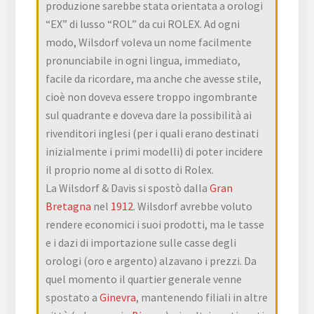
produzione sarebbe stata orientata a orologi
“EX” di lusso “ROL” da cui ROLEX. Ad ogni
modo, Wilsdorf voleva un nome facilmente
pronunciabile in ogni lingua, immediato,
facile da ricordare, ma anche che avesse stile,
cioè non doveva essere troppo ingombrante
sul quadrante e doveva dare la possibilità ai
rivenditori inglesi (per i quali erano destinati
inizialmente i primi modelli) di poter incidere
il proprio nome al di sotto di Rolex.
La Wilsdorf & Davis si spostò dalla
Gran
Bretagna
nel
1912
. Wilsdorf avrebbe voluto
rendere economici i suoi prodotti, ma le tasse
e i dazi di importazione sulle casse degli
orologi (oro e argento) alzavano i prezzi. Da
quel momento il quartier generale venne
spostato a
Ginevra
, mantenendo filiali in altre