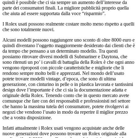
quindi è possibile che ci sia sempre un aumento dell’interesse da
parte dei consumatori finali. La migliore pubblicità proprio quella
che aiuta ad essere supportata dalla voce “risparmio”.
I Rolex usati possono realmente costare molto meno rispetto a quelli
che sono totalmente nuovi.
Alcuni modelli possono raggiungere uno sconto di oltre 8000 euro e
quindi diventano l’oggetto maggiormente desiderato dai clienti che è
da tempo che pensano a un determinato modello. Tra questi
possiamo ritrovare diversi modelli di Submariner e Daytona, che
sono ritenuti un po’ i cavalli di battaglia della Rolex è che ogni anno
vengono riproposti con piccole caratteristiche e migliorie che li
rendono sempre molto belli e apprezzati. Nel mondo dell’usato
potete trovare modelli vintage, d’epoca, che sono di ultima
generazione, con cinturino in pelle o in plastica lavorata e tantissimi
design dove l’importante è che ci sia la documentazione adatta e
originale della Rolex. Tenendo conto che in questo mercato avete
comunque che fare con dei responsabili e professionisti nel settore
che hanno la massima tutela del consumatore, potete rivolgervi ai
negozi che vendono l’usato in modo da reperire il miglior prezzo
che a vostra disposizione.
Infatti attualmente i Rolex usati vengono acquistate anche delle
nuove generazioni dove possono trovare un Rolex originale alla