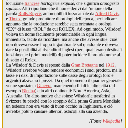
locuzione
francese
horlogerie exquise
, che significa
orologeria
squisita
. Altri riportano che il nome derivi dall’unione della
parola
Rolls-Royce
, automobili di lusso amate da
Alfred Davis
,
e
Timex
, grande produttore di orologi dell’epoca, per indicare
appunto che la produzione sarebbe stata orientata a orologi
“EX” di lusso “ROL” da cui ROLEX. Ad ogni modo, Wilsdorf
voleva un nome facilmente pronunciabile in ogni lingua,
immediato, facile da ricordare, ma anche che avesse stile, cioè
non doveva essere troppo ingombrante sul quadrante e doveva
dare la possibilità ai rivenditori inglesi (per i quali erano destinati
inizialmente i primi modelli) di poter incidere il proprio nome al
di sotto di Rolex.
La Wilsdorf & Davis si spostò dalla
Gran Bretagna
nel
1912
.
Wilsdorf avrebbe voluto rendere economici i suoi prodotti, ma le
tasse e i dazi di importazione sulle casse degli orologi (oro e
argento) alzavano i prezzi. Da quel momento il quartier generale
venne spostato a
Ginevra
, mantenendo filiali in altre città (ad
esempio
Bienna
) e in altri continenti: Nord America, Asia,
Australia. Un altro motivo che spinse Wilsdorf a trasferirsi in
Svizzera fu perché con lo scoppio della prima Guerra Mondiale
un tedesco non era visto di buon occhio in Inghilterra, e ciò
avrebbe potuto causare ulteriori ostacoli alla sua azienda.
[Fonte
Wikipedia
]