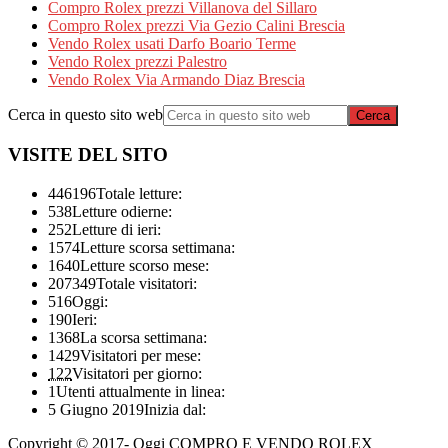
Compro Rolex prezzi Villanova del Sillaro
Compro Rolex prezzi Via Gezio Calini Brescia
Vendo Rolex usati Darfo Boario Terme
Vendo Rolex prezzi Palestro
Vendo Rolex Via Armando Diaz Brescia
Cerca in questo sito web
VISITE DEL SITO
446196
Totale letture:
538
Letture odierne:
252
Letture di ieri:
1574
Letture scorsa settimana:
1640
Letture scorso mese:
207349
Totale visitatori:
516
Oggi:
190
Ieri:
1368
La scorsa settimana:
1429
Visitatori per mese:
122
Visitatori per giorno:
1
Utenti attualmente in linea:
5 Giugno 2019
Inizia dal:
Copyright © 2017- Oggi COMPRO E VENDO ROLEX