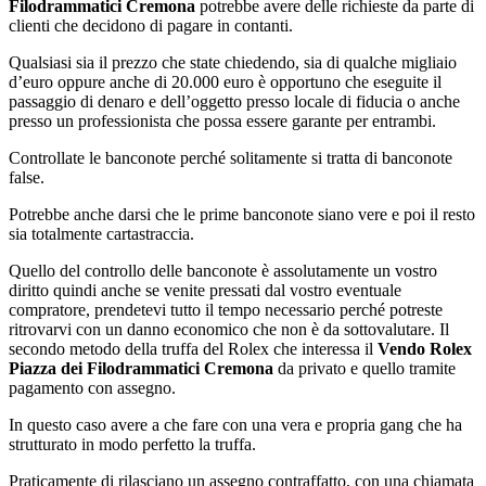
Filodrammatici Cremona
potrebbe avere delle richieste da parte di
clienti che decidono di pagare in contanti.
Qualsiasi sia il prezzo che state chiedendo, sia di qualche migliaio
d’euro oppure anche di 20.000 euro è opportuno che eseguite il
passaggio di denaro e dell’oggetto presso locale di fiducia o anche
presso un professionista che possa essere garante per entrambi.
Controllate le banconote perché solitamente si tratta di banconote
false.
Potrebbe anche darsi che le prime banconote siano vere e poi il resto
sia totalmente cartastraccia.
Quello del controllo delle banconote è assolutamente un vostro
diritto quindi anche se venite pressati dal vostro eventuale
compratore, prendetevi tutto il tempo necessario perché potreste
ritrovarvi con un danno economico che non è da sottovalutare. Il
secondo metodo della truffa del Rolex che interessa il
Vendo Rolex
Piazza dei Filodrammatici Cremona
da privato e quello tramite
pagamento con assegno.
In questo caso avere a che fare con una vera e propria gang che ha
strutturato in modo perfetto la truffa.
Praticamente di rilasciano un assegno contraffatto, con una chiamata