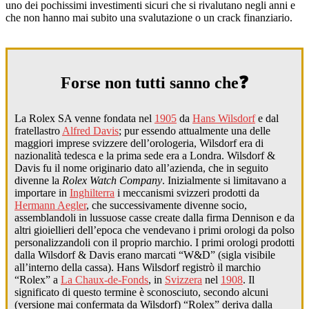
uno dei pochissimi investimenti sicuri che si rivalutano negli anni e
che non hanno mai subito una svalutazione o un crack finanziario.
Forse non tutti sanno che❓
La Rolex SA venne fondata nel
1905
da
Hans Wilsdorf
e dal
fratellastro
Alfred Davis
; pur essendo attualmente una delle
maggiori imprese svizzere dell’orologeria, Wilsdorf era di
nazionalità tedesca e la prima sede era a Londra. Wilsdorf &
Davis fu il nome originario dato all’azienda, che in seguito
divenne la
Rolex Watch Company
. Inizialmente si limitavano a
importare in
Inghilterra
i meccanismi svizzeri prodotti da
Hermann Aegler
, che successivamente divenne socio,
assemblandoli in lussuose casse create dalla firma Dennison e da
altri gioiellieri dell’epoca che vendevano i primi orologi da polso
personalizzandoli con il proprio marchio. I primi orologi prodotti
dalla Wilsdorf & Davis erano marcati “W&D” (sigla visibile
all’interno della cassa). Hans Wilsdorf registrò il marchio
“Rolex” a
La Chaux-de-Fonds
, in
Svizzera
nel
1908
. Il
significato di questo termine è sconosciuto, secondo alcuni
(versione mai confermata da Wilsdorf) “Rolex” deriva dalla