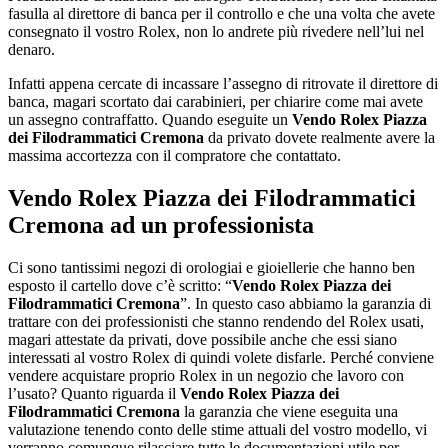
fasulla al direttore di banca per il controllo e che una volta che avete
consegnato il vostro Rolex, non lo andrete più rivedere nell’lui nel
denaro.
Infatti appena cercate di incassare l’assegno di ritrovate il direttore di
banca, magari scortato dai carabinieri, per chiarire come mai avete
un assegno contraffatto. Quando eseguite un
Vendo Rolex Piazza
dei Filodrammatici Cremona
da privato dovete realmente avere la
massima accortezza con il compratore che contattato.
Vendo Rolex Piazza dei Filodrammatici
Cremona
ad un professionista
Ci sono tantissimi negozi di orologiai e gioiellerie che hanno ben
esposto il cartello dove c’è scritto: “
Vendo Rolex Piazza dei
Filodrammatici Cremona
”. In questo caso abbiamo la garanzia di
trattare con dei professionisti che stanno rendendo del Rolex usati,
magari attestate da privati, dove possibile anche che essi siano
interessati al vostro Rolex di quindi volete disfarle. Perché conviene
vendere acquistare proprio Rolex in un negozio che lavoro con
l’usato? Quanto riguarda il
Vendo Rolex Piazza dei
Filodrammatici Cremona
la garanzia che viene eseguita una
valutazione tenendo conto delle stime attuali del vostro modello, vi
verranno comunque rilasciare tutte le documentazioni utile per