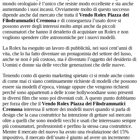
mondo orologiaio è l’unico che resiste modo eccellente e sta anche
aumentando i suoi incassi. Ovviamente molto di questo successo
dipende anche dal mercato che tratta il
Vendo Rolex Piazza dei
Filodrammatici Cremona
e di conseguenza l’usato dove si
possono avere degli interessi molto ampi anche da piccoli
consumatori che hanno il desiderio di acquistare un Rolex e non
vogliono spendere cifre astronomiche per i nuovi modelli.
La Rolex ha eseguito un lavoro di pubblicità, nei suoi cent’anni di
vita, che lo ha fatto diventare un protagonista del settore del lusso,
anche se non è più costoso, ma è diventato l’oggetto del desiderio di
Uomini e donne sia delle vecchie generazioni che delle nuove.
Tenendo conto di questo marketing spietato ci si rende anche conto
di come mai ci siano continuamente richieste di modelli che possono
essere sia modelli d’epoca, vintage oppure che vengono richiesti
perché sono appartenuti a delle icone hollywoodiane sono presenti
in diversi film che sono poi diventati cult. A questo punto dobbiamo
per forza dire che il
Vendo Rolex Piazza dei Filodrammatici
Cremona
interessa il settore dei modelli nuovi quando si parla di
design che la casa costruttrice ha intenzione di gettare sul mercato
oltre a quelli che sono modelli vecchi e usati che interessano sempre
più consumatori, professionisti e perfino la stessa casa costruttrice.
Mentre il mercato del nuovo ha avuto una rivalutazione del 15%
impositivo, il mercato dell’usato è giunto ad avere un incremento