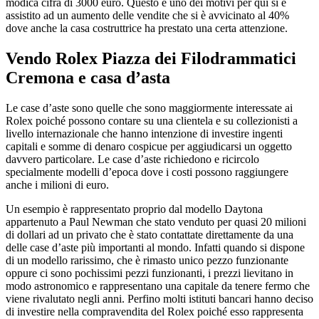
modica cifra di 3000 euro. Questo è uno dei motivi per qui si è
assistito ad un aumento delle vendite che si è avvicinato al 40%
dove anche la casa costruttrice ha prestato una certa attenzione.
Vendo Rolex Piazza dei Filodrammatici
Cremona
e casa d’asta
Le case d’aste sono quelle che sono maggiormente interessate ai
Rolex poiché possono contare su una clientela e su collezionisti a
livello internazionale che hanno intenzione di investire ingenti
capitali e somme di denaro cospicue per aggiudicarsi un oggetto
davvero particolare. Le case d’aste richiedono e ricircolo
specialmente modelli d’epoca dove i costi possono raggiungere
anche i milioni di euro.
Un esempio è rappresentato proprio dal modello Daytona
appartenuto a Paul Newman che stato venduto per quasi 20 milioni
di dollari ad un privato che è stato contattate direttamente da una
delle case d’aste più importanti al mondo. Infatti quando si dispone
di un modello rarissimo, che è rimasto unico pezzo funzionante
oppure ci sono pochissimi pezzi funzionanti, i prezzi lievitano in
modo astronomico e rappresentano una capitale da tenere fermo che
viene rivalutato negli anni. Perfino molti istituti bancari hanno deciso
di investire nella compravendita del Rolex poiché esso rappresenta