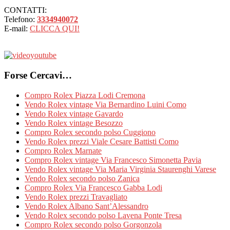
CONTATTI:
Telefono:
3334940072
E-mail:
CLICCA QUI!
Forse Cercavi…
Compro Rolex Piazza Lodi Cremona
Vendo Rolex vintage Via Bernardino Luini Como
Vendo Rolex vintage Gavardo
Vendo Rolex vintage Besozzo
Compro Rolex secondo polso Cuggiono
Vendo Rolex prezzi Viale Cesare Battisti Como
Compro Rolex Marnate
Compro Rolex vintage Via Francesco Simonetta Pavia
Vendo Rolex vintage Via Maria Virginia Staurenghi Varese
Vendo Rolex secondo polso Zanica
Compro Rolex Via Francesco Gabba Lodi
Vendo Rolex prezzi Travagliato
Vendo Rolex Albano Sant’Alessandro
Vendo Rolex secondo polso Lavena Ponte Tresa
Compro Rolex secondo polso Gorgonzola