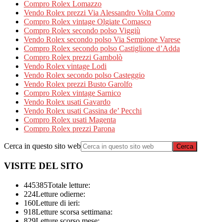
Compro Rolex Lomazzo
Vendo Rolex prezzi Via Alessandro Volta Como
Compro Rolex vintage Olgiate Comasco
Compro Rolex secondo polso Viggiù
Vendo Rolex secondo polso Via Sempione Varese
Compro Rolex secondo polso Castiglione d’Adda
Compro Rolex prezzi Gambolò
Vendo Rolex vintage Lodi
Vendo Rolex secondo polso Casteggio
Vendo Rolex prezzi Busto Garolfo
Compro Rolex vintage Sarnico
Vendo Rolex usati Gavardo
Vendo Rolex usati Cassina de’ Pecchi
Compro Rolex usati Magenta
Compro Rolex prezzi Parona
Cerca in questo sito web
VISITE DEL SITO
445385
Totale letture:
224
Letture odierne:
160
Letture di ieri:
918
Letture scorsa settimana:
829
Letture scorso mese: