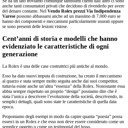
Se da un lato troviamo comunque tantissimi clienti dall’altro ci sono
anche tanti consumatori privati che decidono di rivenderlo per avere
del denaro contante. Nel
Vendo Rolex prezzi Via Indipendenza
Varese
possono abbassarsi anche ad un massimo di 7.000 euro se
hanno dei componenti e meccanismi particolarmente usurati oppure
se sono presenti delle lesioni vistose.
Cent’anni di storia e modelli che hanno
evidenziato le caratteristiche di ogni
generazione
La Rolex è una delle case costruttrici più antiche al mondo.
Esso ha dato nuovi imputa di costruzione, ha creato il meccanismo
al quarzo e stata sempre molto seguita anche dai suoi competitor,
tuttavia esiste anche un’altra “essenza” della Rolex. Nonostante essa
abbia sempre rispettato un proprio “design” possiamo dire che è
stata l’unica a descrivere l’evoluzione della società, descrivendo, in
semplici dettagli, quali sono state le caratteristiche di quella data
epoca.
Proponiamo degli esempi in modo da capire quanta “poesia” possa
esserci in un Rolex e che esso non deve essere considerato come un
semplice oggetto o come un testimonial del lusso.