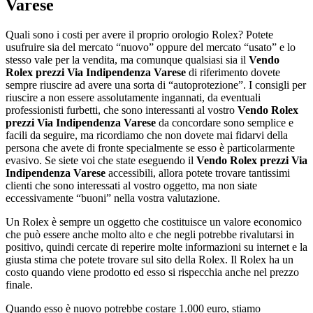
Varese
Quali sono i costi per avere il proprio orologio Rolex? Potete
usufruire sia del mercato “nuovo” oppure del mercato “usato” e lo
stesso vale per la vendita, ma comunque qualsiasi sia il
Vendo
Rolex prezzi Via Indipendenza Varese
di riferimento dovete
sempre riuscire ad avere una sorta di “autoprotezione”. I consigli per
riuscire a non essere assolutamente ingannati, da eventuali
professionisti furbetti, che sono interessanti al vostro
Vendo Rolex
prezzi Via Indipendenza Varese
da concordare sono semplice e
facili da seguire, ma ricordiamo che non dovete mai fidarvi della
persona che avete di fronte specialmente se esso è particolarmente
evasivo. Se siete voi che state eseguendo il
Vendo Rolex prezzi Via
Indipendenza Varese
accessibili, allora potete trovare tantissimi
clienti che sono interessati al vostro oggetto, ma non siate
eccessivamente “buoni” nella vostra valutazione.
Un Rolex è sempre un oggetto che costituisce un valore economico
che può essere anche molto alto e che negli potrebbe rivalutarsi in
positivo, quindi cercate di reperire molte informazioni su internet e la
giusta stima che potete trovare sul sito della Rolex. Il Rolex ha un
costo quando viene prodotto ed esso si rispecchia anche nel prezzo
finale.
Quando esso è nuovo potrebbe costare 1.000 euro, stiamo