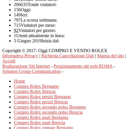
206635
Totale visitatori:
156
Oggi:
149
Ieri:
797
La scorsa settimana:
715
Visitatori per mese:
92
Visitatori per giorno:
1
Utenti attualmente in linea:
5 Giugno 2019
Inizia dal:
Copyright © 2017- Oggi COMPRO E VENDO ROLEX
Informativa Privacy
|
Richiesta Cancellazione Dati
|
Mappa del sito
|
Accedi
Realizzazione Siti Internet
-
Posizionamento siti web ROMA
-
Solution Group Communication
-
Home
Compro Rolex Bergamo
Compro Rolex Brescia
Compro Rolex prezzi Bergamo
Compro Rolex prezzi Brescia
Compro Rolex secondo polso Bergamo
Compro Rolex secondo polso Brescia
Compro Rolex usati Bergamo
Compro Rolex usati Brescia
Compro Rolex vintage Bergamo