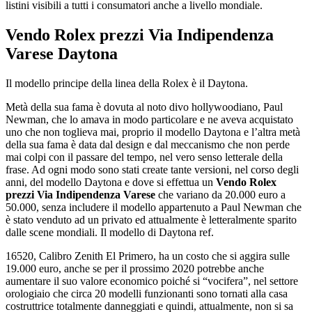
listini visibili a tutti i consumatori anche a livello mondiale.
Vendo Rolex prezzi Via Indipendenza
Varese
Daytona
Il modello principe della linea della Rolex è il Daytona.
Metà della sua fama è dovuta al noto divo hollywoodiano, Paul
Newman, che lo amava in modo particolare e ne aveva acquistato
uno che non toglieva mai, proprio il modello Daytona e l’altra metà
della sua fama è data dal design e dal meccanismo che non perde
mai colpi con il passare del tempo, nel vero senso letterale della
frase. Ad ogni modo sono stati create tante versioni, nel corso degli
anni, del modello Daytona e dove si effettua un
Vendo Rolex
prezzi Via Indipendenza Varese
che variano da 20.000 euro a
50.000, senza includere il modello appartenuto a Paul Newman che
è stato venduto ad un privato ed attualmente è letteralmente sparito
dalle scene mondiali. Il modello di Daytona ref.
16520, Calibro Zenith El Primero, ha un costo che si aggira sulle
19.000 euro, anche se per il prossimo 2020 potrebbe anche
aumentare il suo valore economico poiché si “vocifera”, nel settore
orologiaio che circa 20 modelli funzionanti sono tornati alla casa
costruttrice totalmente danneggiati e quindi, attualmente, non si sa