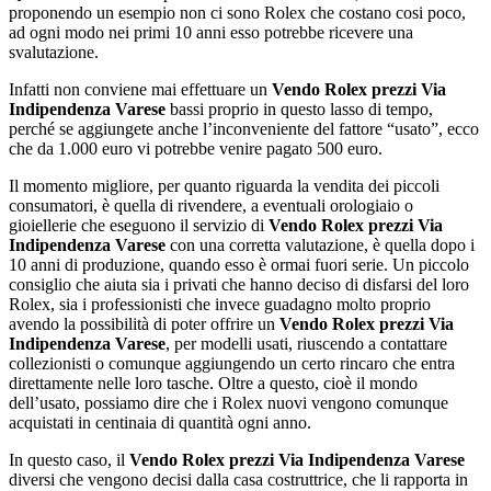
proponendo un esempio non ci sono Rolex che costano cosi poco,
ad ogni modo nei primi 10 anni esso potrebbe ricevere una
svalutazione.
Infatti non conviene mai effettuare un
Vendo Rolex prezzi Via
Indipendenza Varese
bassi proprio in questo lasso di tempo,
perché se aggiungete anche l’inconveniente del fattore “usato”, ecco
che da 1.000 euro vi potrebbe venire pagato 500 euro.
Il momento migliore, per quanto riguarda la vendita dei piccoli
consumatori, è quella di rivendere, a eventuali orologiaio o
gioiellerie che eseguono il servizio di
Vendo Rolex prezzi Via
Indipendenza Varese
con una corretta valutazione, è quella dopo i
10 anni di produzione, quando esso è ormai fuori serie. Un piccolo
consiglio che aiuta sia i privati che hanno deciso di disfarsi del loro
Rolex, sia i professionisti che invece guadagno molto proprio
avendo la possibilità di poter offrire un
Vendo Rolex prezzi Via
Indipendenza Varese
, per modelli usati, riuscendo a contattare
collezionisti o comunque aggiungendo un certo rincaro che entra
direttamente nelle loro tasche. Oltre a questo, cioè il mondo
dell’usato, possiamo dire che i Rolex nuovi vengono comunque
acquistati in centinaia di quantità ogni anno.
In questo caso, il
Vendo Rolex prezzi Via Indipendenza Varese
diversi che vengono decisi dalla casa costruttrice, che li rapporta in