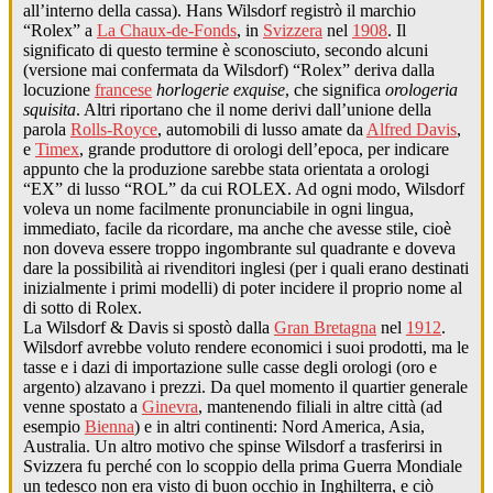
all’interno della cassa). Hans Wilsdorf registrò il marchio
“Rolex” a
La Chaux-de-Fonds
, in
Svizzera
nel
1908
. Il
significato di questo termine è sconosciuto, secondo alcuni
(versione mai confermata da Wilsdorf) “Rolex” deriva dalla
locuzione
francese
horlogerie exquise
, che significa
orologeria
squisita
. Altri riportano che il nome derivi dall’unione della
parola
Rolls-Royce
, automobili di lusso amate da
Alfred Davis
,
e
Timex
, grande produttore di orologi dell’epoca, per indicare
appunto che la produzione sarebbe stata orientata a orologi
“EX” di lusso “ROL” da cui ROLEX. Ad ogni modo, Wilsdorf
voleva un nome facilmente pronunciabile in ogni lingua,
immediato, facile da ricordare, ma anche che avesse stile, cioè
non doveva essere troppo ingombrante sul quadrante e doveva
dare la possibilità ai rivenditori inglesi (per i quali erano destinati
inizialmente i primi modelli) di poter incidere il proprio nome al
di sotto di Rolex.
La Wilsdorf & Davis si spostò dalla
Gran Bretagna
nel
1912
.
Wilsdorf avrebbe voluto rendere economici i suoi prodotti, ma le
tasse e i dazi di importazione sulle casse degli orologi (oro e
argento) alzavano i prezzi. Da quel momento il quartier generale
venne spostato a
Ginevra
, mantenendo filiali in altre città (ad
esempio
Bienna
) e in altri continenti: Nord America, Asia,
Australia. Un altro motivo che spinse Wilsdorf a trasferirsi in
Svizzera fu perché con lo scoppio della prima Guerra Mondiale
un tedesco non era visto di buon occhio in Inghilterra, e ciò