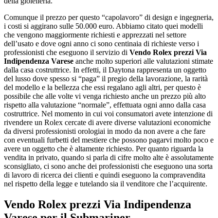
della gioielleria.
Comunque il prezzo per questo “capolavoro” di design e ingegneria,
i costi si aggirano sulle 50.000 euro. Abbiamo citato quei modelli
che vengono maggiormente richiesti e apprezzati nel settore
dell’usato e dove ogni anno ci sono centinaia di richieste verso i
professionisti che eseguono il servizio di
Vendo Rolex prezzi Via
Indipendenza Varese
anche molto superiori alle valutazioni stimate
dalla casa costruttrice. In effetti, il Daytona rappresenta un oggetto
del lusso dove spesso si “paga” il pregio della lavorazione, la rarità
del modello e la bellezza che essi regalano agli altri, per questo è
possibile che alle volte vi venga richiesto anche un prezzo più alto
rispetto alla valutazione “normale”, effettuata ogni anno dalla casa
costruttrice. Nel momento in cui voi consumatori avete intenzione di
rivendere un Rolex cercate di avere diverse valutazioni economiche
da diversi professionisti orologiai in modo da non avere a che fare
con eventuali furbetti del mestiere che possono pagarvi molto poco e
avere un oggetto che è altamente richiesto. Per quanto riguarda la
vendita in privato, quando si parla di cifre molto alte è assolutamente
sconsigliato, ci sono anche dei professionisti che eseguono una sorta
di lavoro di ricerca dei clienti e quindi eseguono la compravendita
nel rispetto della legge e tutelando sia il venditore che l’acquirente.
Vendo Rolex prezzi Via Indipendenza
Varese
per il Submariner