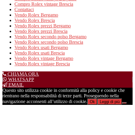
Compro Rolex vintage Brescia
Contattaci
Vendo Rolex Bergamo
Vendo Rolex Brescia
Vendo Rolex prezzi Bergamo
Vendo Rolex prezzi Brescia
Vendo Rolex secondo polso Bergamo
Vendo Rolex secondo polso Brescia
Vendo Rolex usati Bergamo
Vendo Rolex usati Brescia
Vendo Rolex vintage Bergamo
Vendo Rolex vintage Brescia
CHIAMA ORA
WHATSAPP
EMAIL
Questo sito utilizza cookie in conformità alla policy e cookie che
rientrano nella responsabilità di terze parti. Proseguendo nella
navigazione acconsenti all’utilizzo di cookie.
Ok
Leggi di più