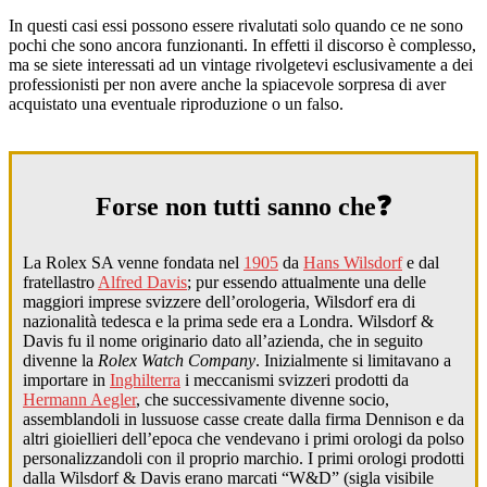
In questi casi essi possono essere rivalutati solo quando ce ne sono
pochi che sono ancora funzionanti. In effetti il discorso è complesso,
ma se siete interessati ad un vintage rivolgetevi esclusivamente a dei
professionisti per non avere anche la spiacevole sorpresa di aver
acquistato una eventuale riproduzione o un falso.
Forse non tutti sanno che❓
La Rolex SA venne fondata nel
1905
da
Hans Wilsdorf
e dal
fratellastro
Alfred Davis
; pur essendo attualmente una delle
maggiori imprese svizzere dell’orologeria, Wilsdorf era di
nazionalità tedesca e la prima sede era a Londra. Wilsdorf &
Davis fu il nome originario dato all’azienda, che in seguito
divenne la
Rolex Watch Company
. Inizialmente si limitavano a
importare in
Inghilterra
i meccanismi svizzeri prodotti da
Hermann Aegler
, che successivamente divenne socio,
assemblandoli in lussuose casse create dalla firma Dennison e da
altri gioiellieri dell’epoca che vendevano i primi orologi da polso
personalizzandoli con il proprio marchio. I primi orologi prodotti
dalla Wilsdorf & Davis erano marcati “W&D” (sigla visibile