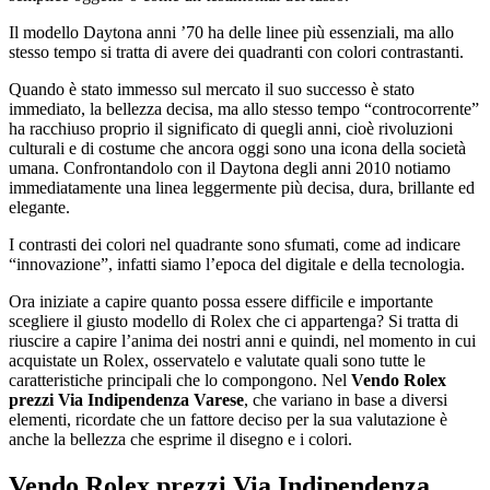
Il modello Daytona anni ’70 ha delle linee più essenziali, ma allo
stesso tempo si tratta di avere dei quadranti con colori contrastanti.
Quando è stato immesso sul mercato il suo successo è stato
immediato, la bellezza decisa, ma allo stesso tempo “controcorrente”
ha racchiuso proprio il significato di quegli anni, cioè rivoluzioni
culturali e di costume che ancora oggi sono una icona della società
umana. Confrontandolo con il Daytona degli anni 2010 notiamo
immediatamente una linea leggermente più decisa, dura, brillante ed
elegante.
I contrasti dei colori nel quadrante sono sfumati, come ad indicare
“innovazione”, infatti siamo l’epoca del digitale e della tecnologia.
Ora iniziate a capire quanto possa essere difficile e importante
scegliere il giusto modello di Rolex che ci appartenga? Si tratta di
riuscire a capire l’anima dei nostri anni e quindi, nel momento in cui
acquistate un Rolex, osservatelo e valutate quali sono tutte le
caratteristiche principali che lo compongono. Nel
Vendo Rolex
prezzi Via Indipendenza Varese
, che variano in base a diversi
elementi, ricordate che un fattore deciso per la sua valutazione è
anche la bellezza che esprime il disegno e i colori.
Vendo Rolex prezzi Via Indipendenza