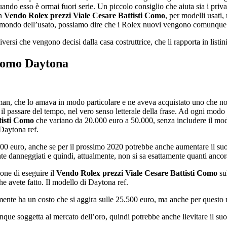
ndo esso è ormai fuori serie. Un piccolo consiglio che aiuta sia i privat
un
Vendo Rolex prezzi Viale Cesare Battisti Como
, per modelli usati
 il mondo dell’usato, possiamo dire che i Rolex nuovi vengono comunque a
versi che vengono decisi dalla casa costruttrice, che li rapporta in listini
 Como
Daytona
, che lo amava in modo particolare e ne aveva acquistato uno che non 
passare del tempo, nel vero senso letterale della frase. Ad ogni modo so
tisti Como
che variano da 20.000 euro a 50.000, senza includere il mo
 Daytona ref.
000 euro, anche se per il prossimo 2020 potrebbe anche aumentare il suo
ente danneggiati e quindi, attualmente, non si sa esattamente quanti ancor
one di eseguire il
Vendo Rolex prezzi Viale Cesare Battisti Como
su
e avete fatto. Il modello di Daytona ref.
almente ha un costo che si aggira sulle 25.500 euro, ma anche per questo 
nque soggetta al mercato dell’oro, quindi potrebbe anche lievitare il suo