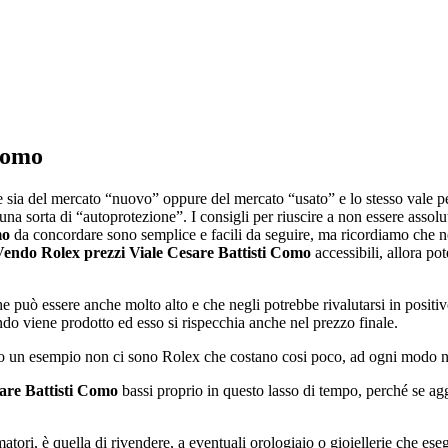
 Como
re sia del mercato “nuovo” oppure del mercato “usato” e lo stesso vale p
na sorta di “autoprotezione”. I consigli per riuscire a non essere assolu
mo
da concordare sono semplice e facili da seguire, ma ricordiamo che no
Vendo Rolex prezzi Viale Cesare Battisti Como
accessibili, allora pot
uò essere anche molto alto e che negli potrebbe rivalutarsi in positivo,
ndo viene prodotto ed esso si rispecchia anche nel prezzo finale.
un esempio non ci sono Rolex che costano cosi poco, ad ogni modo nei
are Battisti Como
bassi proprio in questo lasso di tempo, perché se ag
tori, è quella di rivendere, a eventuali orologiaio o gioiellerie che ese