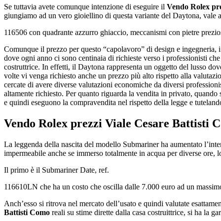
Se tuttavia avete comunque intenzione di eseguire il
Vendo Rolex pre
giungiamo ad un vero gioiellino di questa variante del Daytona, vale a 
116506 con quadrante azzurro ghiaccio, meccanismi con pietre preziosi 
Comunque il prezzo per questo “capolavoro” di design e ingegneria, i 
dove ogni anno ci sono centinaia di richieste verso i professionisti ch
costruttrice. In effetti, il Daytona rappresenta un oggetto del lusso dove
volte vi venga richiesto anche un prezzo più alto rispetto alla valuta
cercate di avere diverse valutazioni economiche da diversi professioni
altamente richiesto. Per quanto riguarda la vendita in privato, quando s
e quindi eseguono la compravendita nel rispetto della legge e tutelando
Vendo Rolex prezzi Viale Cesare Battisti
La leggenda della nascita del modello Submariner ha aumentato l’intere
impermeabile anche se immerso totalmente in acqua per diverse ore, l
Il primo è il Submariner Date, ref.
116610LN che ha un costo che oscilla dalle 7.000 euro ad un massimo
Anch’esso si ritrova nel mercato dell’usato e quindi valutate esattam
Battisti Como
reali su stime dirette dalla casa costruittrice, si ha la