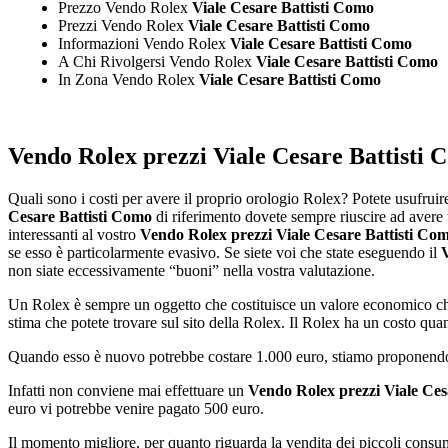
Prezzo Vendo Rolex
Viale Cesare Battisti Como
Prezzi Vendo Rolex
Viale Cesare Battisti Como
Informazioni Vendo Rolex
Viale Cesare Battisti Como
A Chi Rivolgersi Vendo Rolex
Viale Cesare Battisti Como
In Zona Vendo Rolex
Viale Cesare Battisti Como
Vendo Rolex prezzi Viale Cesare Battisti
Quali sono i costi per avere il proprio orologio Rolex? Potete usufrui
Cesare Battisti Como
di riferimento dovete sempre riuscire ad avere u
interessanti al vostro
Vendo Rolex prezzi Viale Cesare Battisti Co
se esso è particolarmente evasivo. Se siete voi che state eseguendo il
non siate eccessivamente “buoni” nella vostra valutazione.
Un Rolex è sempre un oggetto che costituisce un valore economico che p
stima che potete trovare sul sito della Rolex. Il Rolex ha un costo qua
Quando esso è nuovo potrebbe costare 1.000 euro, stiamo proponendo 
Infatti non conviene mai effettuare un
Vendo Rolex prezzi Viale Ces
euro vi potrebbe venire pagato 500 euro.
Il momento migliore, per quanto riguarda la vendita dei piccoli consuma