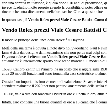
con una corretta valutazione, è quella dopo i 10 anni di produzione, qua
invece guadagno molto proprio avendo la possibilità di poter offrire 
rincaro che entra direttamente nelle loro tasche. Oltre a questo, cioè
In questo caso, il
Vendo Rolex prezzi Viale Cesare Battisti Como
di
Vendo Rolex prezzi Viale Cesare Battisti
Il modello principe della linea della Rolex è il Daytona.
Metà della sua fama è dovuta al noto divo hollywoodiano, Paul Newman
fama è data dal design e dal meccanismo che non perde mai colpi con il 
Daytona e dove si effettua un
Vendo Rolex prezzi Viale Cesare Bat
attualmente è letteralmente sparito dalle scene mondiali. Il modello di
16520, Calibro Zenith El Primero, ha un costo che si aggira sulle 19.
circa 20 modelli funzionanti sono tornati alla casa costruttrice totalm
Questo è un importantissimo elemento di valutazione. Se avete intenzi
attendere realmente il 2020 per non pentirvi amaramente della scelta ch
116508, vale a dire con bracciale Oyster in oro e lunetta in oro, attu
Infatti, esso contiene una buona quantità di oro a 18 carati che è comu