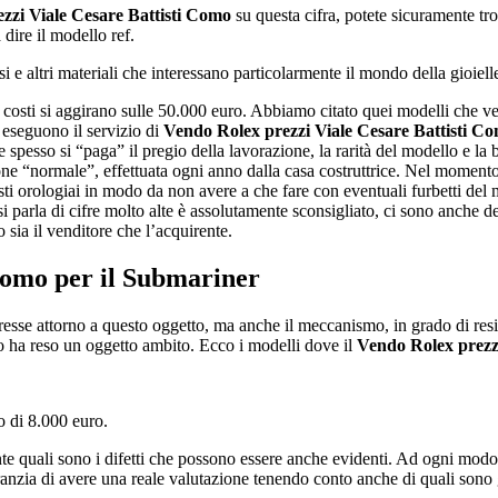
zzi Viale Cesare Battisti Como
su questa cifra, potete sicuramente tro
dire il modello ref.
e altri materiali che interessano particolarmente il mondo della gioielle
costi si aggirano sulle 50.000 euro. Abbiamo citato quei modelli che ve
e eseguono il servizio di
Vendo Rolex prezzi Viale Cesare Battisti C
 spesso si “paga” il pregio della lavorazione, la rarità del modello e la b
zione “normale”, effettuata ogni anno dalla casa costruttrice. Nel momen
sti orologiai in modo da non avere a che fare con eventuali furbetti de
i parla di cifre molto alte è assolutamente sconsigliato, ci sono anche de
 sia il venditore che l’acquirente.
 Como
per il Submariner
sse attorno a questo oggetto, ma anche il meccanismo, in grado di resist
o ha reso un oggetto ambito. Ecco i modelli dove il
Vendo Rolex prezz
 di 8.000 euro.
ente quali sono i difetti che possono essere anche evidenti. Ad ogni mod
 garanzia di avere una reale valutazione tenendo conto anche di quali sono