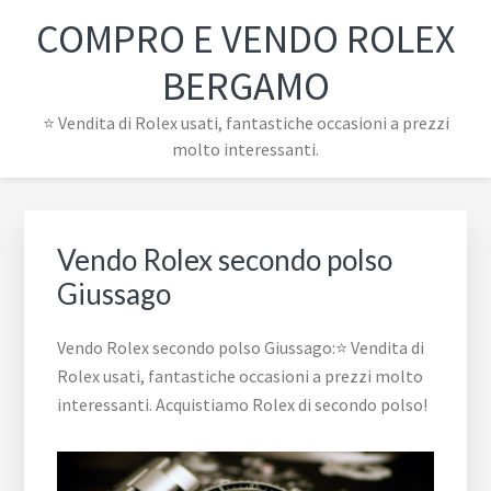
Passa
Passa
Passa
Skip
COMPRO E VENDO ROLEX
alla
al
al
to
navigazione
contenuto
piè
footer
BERGAMO
primaria
principale
di
navigation
⭐ Vendita di Rolex usati, fantastiche occasioni a prezzi
pagina
molto interessanti.
Vendo Rolex secondo polso
Giussago
Vendo Rolex secondo polso Giussago:⭐ Vendita di
Rolex usati, fantastiche occasioni a prezzi molto
interessanti. Acquistiamo Rolex di secondo polso!