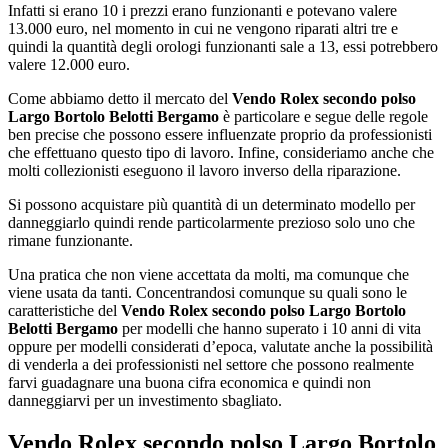
Infatti si erano 10 i prezzi erano funzionanti e potevano valere
13.000 euro, nel momento in cui ne vengono riparati altri tre e
quindi la quantità degli orologi funzionanti sale a 13, essi potrebbero
valere 12.000 euro.
Come abbiamo detto il mercato del
Vendo Rolex secondo polso
Largo Bortolo Belotti Bergamo
è particolare e segue delle regole
ben precise che possono essere influenzate proprio da professionisti
che effettuano questo tipo di lavoro. Infine, consideriamo anche che
molti collezionisti eseguono il lavoro inverso della riparazione.
Si possono acquistare più quantità di un determinato modello per
danneggiarlo quindi rende particolarmente prezioso solo uno che
rimane funzionante.
Una pratica che non viene accettata da molti, ma comunque che
viene usata da tanti. Concentrandosi comunque su quali sono le
caratteristiche del
Vendo Rolex secondo polso Largo Bortolo
Belotti Bergamo
per modelli che hanno superato i 10 anni di vita
oppure per modelli considerati d’epoca, valutate anche la possibilità
di venderla a dei professionisti nel settore che possono realmente
farvi guadagnare una buona cifra economica e quindi non
danneggiarvi per un investimento sbagliato.
Vendo Rolex secondo polso Largo Bortolo