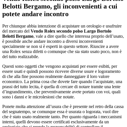
Belotti Bergamo
, gli inconvenienti a cui
potete andare incontro
Per chiunque abbia intenzione di acquistare un orologio e usufruire
del mercato del
Vendo Rolex secondo polso Largo Bortolo
Belotti Bergamo
, vale a dire quello che interessa proprio dell’usato,
è possibile anche andare incontro a diversi inconvenienti
specialmente se non si è esperti in questo settore. Riuscire a avere
una Rolex senza difetti o comunque che sia stato usato poco, non è
del tutto realizzabile.
Questi sono oggetti che vengono acquistati per essere esibiti, per
essere usati e quindi possono ricevere diverse usure e logoramento
di che alla fine possono realmente danneggiare il loro valore
economico. La prima cosa che dovete fare quando l’acquistate, una
prassi del tutto lecita, è quella di cercare di notare tramite una lente
d’ingrandimento, che preventivamente avete portato con voi, quali
sono i danni e le microlesioni che notate.
Ponete molta attenzione all’usura che è presente nel retro della cassa
del segnatempo, se comunque essa è usurata o logorata, vuol dire
che è stato usato realmente tanto. Per quanto riguarda i meccanismi
interni, quelli devono essere certificati esclusivamente da un
orologiaio che si prende la responsabilità di controllare il