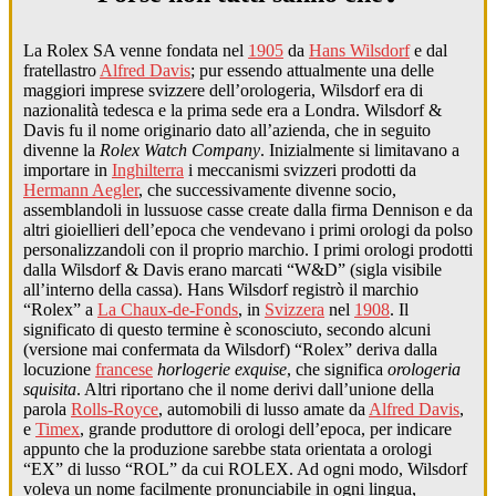
La Rolex SA venne fondata nel
1905
da
Hans Wilsdorf
e dal
fratellastro
Alfred Davis
; pur essendo attualmente una delle
maggiori imprese svizzere dell’orologeria, Wilsdorf era di
nazionalità tedesca e la prima sede era a Londra. Wilsdorf &
Davis fu il nome originario dato all’azienda, che in seguito
divenne la
Rolex Watch Company
. Inizialmente si limitavano a
importare in
Inghilterra
i meccanismi svizzeri prodotti da
Hermann Aegler
, che successivamente divenne socio,
assemblandoli in lussuose casse create dalla firma Dennison e da
altri gioiellieri dell’epoca che vendevano i primi orologi da polso
personalizzandoli con il proprio marchio. I primi orologi prodotti
dalla Wilsdorf & Davis erano marcati “W&D” (sigla visibile
all’interno della cassa). Hans Wilsdorf registrò il marchio
“Rolex” a
La Chaux-de-Fonds
, in
Svizzera
nel
1908
. Il
significato di questo termine è sconosciuto, secondo alcuni
(versione mai confermata da Wilsdorf) “Rolex” deriva dalla
locuzione
francese
horlogerie exquise
, che significa
orologeria
squisita
. Altri riportano che il nome derivi dall’unione della
parola
Rolls-Royce
, automobili di lusso amate da
Alfred Davis
,
e
Timex
, grande produttore di orologi dell’epoca, per indicare
appunto che la produzione sarebbe stata orientata a orologi
“EX” di lusso “ROL” da cui ROLEX. Ad ogni modo, Wilsdorf
voleva un nome facilmente pronunciabile in ogni lingua,