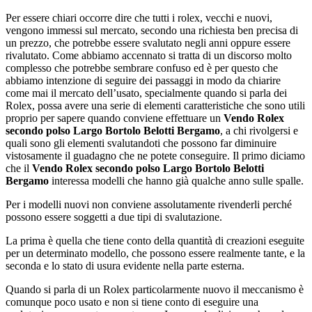
Per essere chiari occorre dire che tutti i rolex, vecchi e nuovi,
vengono immessi sul mercato, secondo una richiesta ben precisa di
un prezzo, che potrebbe essere svalutato negli anni oppure essere
rivalutato. Come abbiamo accennato si tratta di un discorso molto
complesso che potrebbe sembrare confuso ed è per questo che
abbiamo intenzione di seguire dei passaggi in modo da chiarire
come mai il mercato dell’usato, specialmente quando si parla dei
Rolex, possa avere una serie di elementi caratteristiche che sono utili
proprio per sapere quando conviene effettuare un
Vendo Rolex
secondo polso Largo Bortolo Belotti Bergamo
, a chi rivolgersi e
quali sono gli elementi svalutandoti che possono far diminuire
vistosamente il guadagno che ne potete conseguire. Il primo diciamo
che il
Vendo Rolex secondo polso Largo Bortolo Belotti
Bergamo
interessa modelli che hanno già qualche anno sulle spalle.
Per i modelli nuovi non conviene assolutamente rivenderli perché
possono essere soggetti a due tipi di svalutazione.
La prima è quella che tiene conto della quantità di creazioni eseguite
per un determinato modello, che possono essere realmente tante, e la
seconda e lo stato di usura evidente nella parte esterna.
Quando si parla di un Rolex particolarmente nuovo il meccanismo è
comunque poco usato e non si tiene conto di eseguire una