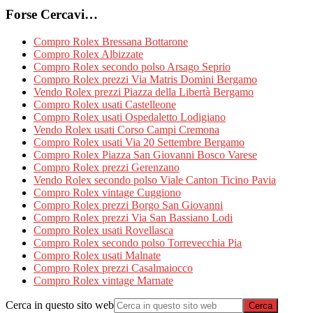
Forse Cercavi…
Compro Rolex Bressana Bottarone
Compro Rolex Albizzate
Compro Rolex secondo polso Arsago Seprio
Compro Rolex prezzi Via Matris Domini Bergamo
Vendo Rolex prezzi Piazza della Libertà Bergamo
Compro Rolex usati Castelleone
Compro Rolex usati Ospedaletto Lodigiano
Vendo Rolex usati Corso Campi Cremona
Compro Rolex usati Via 20 Settembre Bergamo
Compro Rolex Piazza San Giovanni Bosco Varese
Compro Rolex prezzi Gerenzano
Vendo Rolex secondo polso Viale Canton Ticino Pavia
Compro Rolex vintage Cuggiono
Compro Rolex prezzi Borgo San Giovanni
Compro Rolex prezzi Via San Bassiano Lodi
Compro Rolex usati Rovellasca
Compro Rolex secondo polso Torrevecchia Pia
Compro Rolex usati Malnate
Compro Rolex prezzi Casalmaiocco
Compro Rolex vintage Marnate
Cerca in questo sito web