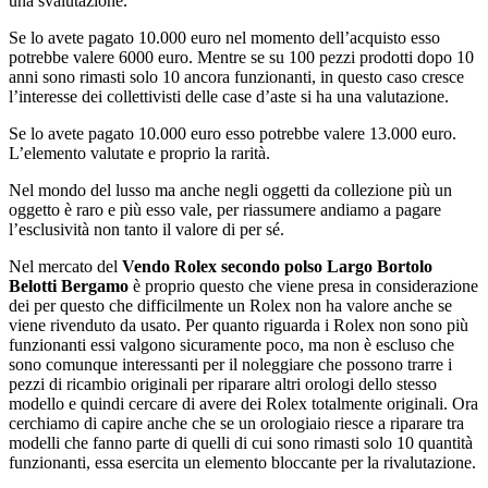
una svalutazione.
Se lo avete pagato 10.000 euro nel momento dell’acquisto esso
potrebbe valere 6000 euro. Mentre se su 100 pezzi prodotti dopo 10
anni sono rimasti solo 10 ancora funzionanti, in questo caso cresce
l’interesse dei collettivisti delle case d’aste si ha una valutazione.
Se lo avete pagato 10.000 euro esso potrebbe valere 13.000 euro.
L’elemento valutate e proprio la rarità.
Nel mondo del lusso ma anche negli oggetti da collezione più un
oggetto è raro e più esso vale, per riassumere andiamo a pagare
l’esclusività non tanto il valore di per sé.
Nel mercato del
Vendo Rolex secondo polso Largo Bortolo
Belotti Bergamo
è proprio questo che viene presa in considerazione
dei per questo che difficilmente un Rolex non ha valore anche se
viene rivenduto da usato. Per quanto riguarda i Rolex non sono più
funzionanti essi valgono sicuramente poco, ma non è escluso che
sono comunque interessanti per il noleggiare che possono trarre i
pezzi di ricambio originali per riparare altri orologi dello stesso
modello e quindi cercare di avere dei Rolex totalmente originali. Ora
cerchiamo di capire anche che se un orologiaio riesce a riparare tra
modelli che fanno parte di quelli di cui sono rimasti solo 10 quantità
funzionanti, essa esercita un elemento bloccante per la rivalutazione.