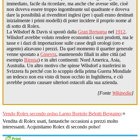
immediato, facile da ricordare, ma anche che avesse stile, cioè
non doveva essere troppo ingombrante sul quadrante e doveva
dare la possibilità ai rivenditori inglesi (per i quali erano destinati
inizialmente i primi modelli) di poter incidere il proprio nome al
di sotto di Rolex.
La Wilsdorf & Davis si spostò dalla
Gran Bretagna
nel
1912
.
Wilsdorf avrebbe voluto rendere economici i suoi prodotti, ma le
tasse e i dazi di importazione sulle casse degli orologi (oro e
argento) alzavano i prezzi. Da quel momento il quartier generale
venne spostato a
Ginevra
, mantenendo filiali in altre città (ad
esempio
Bienna
) e in altri continenti: Nord America, Asia,
Australia. Un altro motivo che spinse Wilsdorf a trasferirsi in
Svizzera fu perché con lo scoppio della prima Guerra Mondiale
un tedesco non era visto di buon occhio in Inghilterra, e ciò
avrebbe potuto causare ulteriori ostacoli alla sua azienda.
[Fonte
Wikipedia
]
Vendo Rolex secondo polso Largo Bortolo Belotti Bergamo
:⭐
Vendita di Rolex usati, fantastiche occasioni a prezzi molto
interessanti. Acquistiamo Rolex di secondo polso!