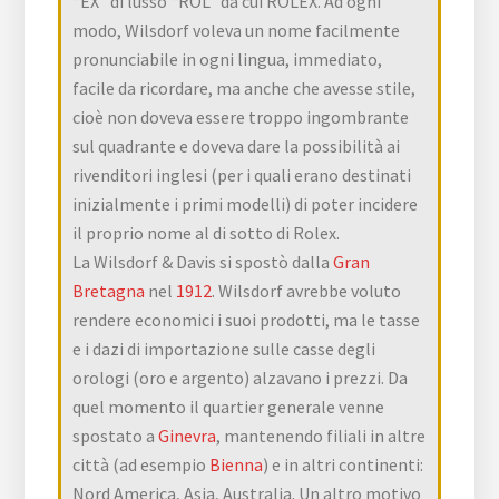
“EX” di lusso “ROL” da cui ROLEX. Ad ogni
modo, Wilsdorf voleva un nome facilmente
pronunciabile in ogni lingua, immediato,
facile da ricordare, ma anche che avesse stile,
cioè non doveva essere troppo ingombrante
sul quadrante e doveva dare la possibilità ai
rivenditori inglesi (per i quali erano destinati
inizialmente i primi modelli) di poter incidere
il proprio nome al di sotto di Rolex.
La Wilsdorf & Davis si spostò dalla
Gran
Bretagna
nel
1912
. Wilsdorf avrebbe voluto
rendere economici i suoi prodotti, ma le tasse
e i dazi di importazione sulle casse degli
orologi (oro e argento) alzavano i prezzi. Da
quel momento il quartier generale venne
spostato a
Ginevra
, mantenendo filiali in altre
città (ad esempio
Bienna
) e in altri continenti:
Nord America, Asia, Australia. Un altro motivo