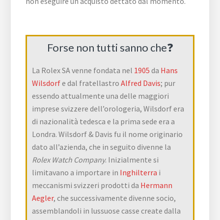
non eseguire un acquisto dettato dal momento.
Forse non tutti sanno che❓
La Rolex SA venne fondata nel
1905
da
Hans
Wilsdorf
e dal fratellastro
Alfred Davis
; pur
essendo attualmente una delle maggiori
imprese svizzere dell’orologeria, Wilsdorf era
di nazionalità tedesca e la prima sede era a
Londra. Wilsdorf & Davis fu il nome originario
dato all’azienda, che in seguito divenne la
Rolex Watch Company
. Inizialmente si
limitavano a importare in
Inghilterra
i
meccanismi svizzeri prodotti da
Hermann
Aegler
, che successivamente divenne socio,
assemblandoli in lussuose casse create dalla