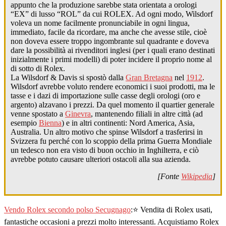
appunto che la produzione sarebbe stata orientata a orologi
“EX” di lusso “ROL” da cui ROLEX. Ad ogni modo, Wilsdorf
voleva un nome facilmente pronunciabile in ogni lingua,
immediato, facile da ricordare, ma anche che avesse stile, cioè
non doveva essere troppo ingombrante sul quadrante e doveva
dare la possibilità ai rivenditori inglesi (per i quali erano destinati
inizialmente i primi modelli) di poter incidere il proprio nome al
di sotto di Rolex.
La Wilsdorf & Davis si spostò dalla
Gran Bretagna
nel
1912
.
Wilsdorf avrebbe voluto rendere economici i suoi prodotti, ma le
tasse e i dazi di importazione sulle casse degli orologi (oro e
argento) alzavano i prezzi. Da quel momento il quartier generale
venne spostato a
Ginevra
, mantenendo filiali in altre città (ad
esempio
Bienna
) e in altri continenti: Nord America, Asia,
Australia. Un altro motivo che spinse Wilsdorf a trasferirsi in
Svizzera fu perché con lo scoppio della prima Guerra Mondiale
un tedesco non era visto di buon occhio in Inghilterra, e ciò
avrebbe potuto causare ulteriori ostacoli alla sua azienda.
[Fonte
Wikipedia
]
Vendo Rolex secondo polso Secugnago
:⭐ Vendita di Rolex usati,
fantastiche occasioni a prezzi molto interessanti. Acquistiamo Rolex