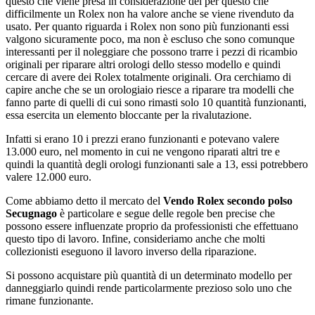
questo che viene presa in considerazione dei per questo che
difficilmente un Rolex non ha valore anche se viene rivenduto da
usato. Per quanto riguarda i Rolex non sono più funzionanti essi
valgono sicuramente poco, ma non è escluso che sono comunque
interessanti per il noleggiare che possono trarre i pezzi di ricambio
originali per riparare altri orologi dello stesso modello e quindi
cercare di avere dei Rolex totalmente originali. Ora cerchiamo di
capire anche che se un orologiaio riesce a riparare tra modelli che
fanno parte di quelli di cui sono rimasti solo 10 quantità funzionanti,
essa esercita un elemento bloccante per la rivalutazione.
Infatti si erano 10 i prezzi erano funzionanti e potevano valere
13.000 euro, nel momento in cui ne vengono riparati altri tre e
quindi la quantità degli orologi funzionanti sale a 13, essi potrebbero
valere 12.000 euro.
Come abbiamo detto il mercato del
Vendo Rolex secondo polso
Secugnago
è particolare e segue delle regole ben precise che
possono essere influenzate proprio da professionisti che effettuano
questo tipo di lavoro. Infine, consideriamo anche che molti
collezionisti eseguono il lavoro inverso della riparazione.
Si possono acquistare più quantità di un determinato modello per
danneggiarlo quindi rende particolarmente prezioso solo uno che
rimane funzionante.