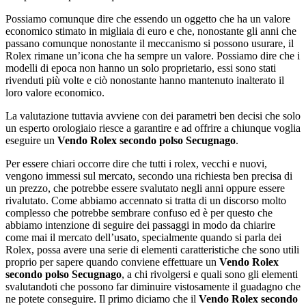
Possiamo comunque dire che essendo un oggetto che ha un valore
economico stimato in migliaia di euro e che, nonostante gli anni che
passano comunque nonostante il meccanismo si possono usurare, il
Rolex rimane un’icona che ha sempre un valore. Possiamo dire che i
modelli di epoca non hanno un solo proprietario, essi sono stati
rivenduti più volte e ciò nonostante hanno mantenuto inalterato il
loro valore economico.
La valutazione tuttavia avviene con dei parametri ben decisi che solo
un esperto orologiaio riesce a garantire e ad offrire a chiunque voglia
eseguire un
Vendo Rolex secondo polso Secugnago
.
Per essere chiari occorre dire che tutti i rolex, vecchi e nuovi,
vengono immessi sul mercato, secondo una richiesta ben precisa di
un prezzo, che potrebbe essere svalutato negli anni oppure essere
rivalutato. Come abbiamo accennato si tratta di un discorso molto
complesso che potrebbe sembrare confuso ed è per questo che
abbiamo intenzione di seguire dei passaggi in modo da chiarire
come mai il mercato dell’usato, specialmente quando si parla dei
Rolex, possa avere una serie di elementi caratteristiche che sono utili
proprio per sapere quando conviene effettuare un
Vendo Rolex
secondo polso Secugnago
, a chi rivolgersi e quali sono gli elementi
svalutandoti che possono far diminuire vistosamente il guadagno che
ne potete conseguire. Il primo diciamo che il
Vendo Rolex secondo