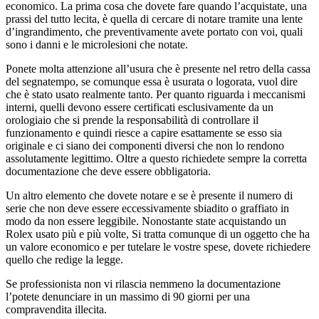
economico. La prima cosa che dovete fare quando l’acquistate, una
prassi del tutto lecita, è quella di cercare di notare tramite una lente
d’ingrandimento, che preventivamente avete portato con voi, quali
sono i danni e le microlesioni che notate.
Ponete molta attenzione all’usura che è presente nel retro della cassa
del segnatempo, se comunque essa è usurata o logorata, vuol dire
che è stato usato realmente tanto. Per quanto riguarda i meccanismi
interni, quelli devono essere certificati esclusivamente da un
orologiaio che si prende la responsabilità di controllare il
funzionamento e quindi riesce a capire esattamente se esso sia
originale e ci siano dei componenti diversi che non lo rendono
assolutamente legittimo. Oltre a questo richiedete sempre la corretta
documentazione che deve essere obbligatoria.
Un altro elemento che dovete notare e se è presente il numero di
serie che non deve essere eccessivamente sbiadito o graffiato in
modo da non essere leggibile. Nonostante state acquistando un
Rolex usato più e più volte, Si tratta comunque di un oggetto che ha
un valore economico e per tutelare le vostre spese, dovete richiedere
quello che redige la legge.
Se professionista non vi rilascia nemmeno la documentazione
l’potete denunciare in un massimo di 90 giorni per una
compravendita illecita.