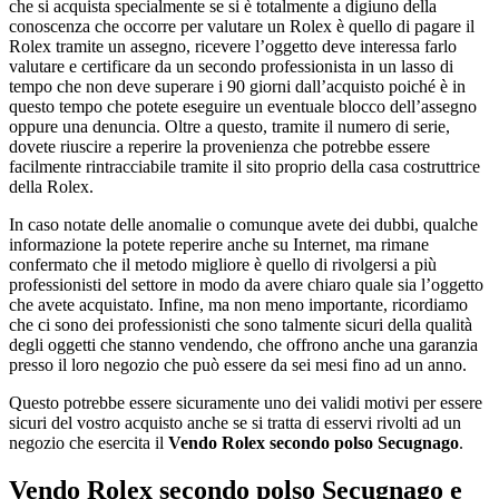
che si acquista specialmente se si è totalmente a digiuno della
conoscenza che occorre per valutare un Rolex è quello di pagare il
Rolex tramite un assegno, ricevere l’oggetto deve interessa farlo
valutare e certificare da un secondo professionista in un lasso di
tempo che non deve superare i 90 giorni dall’acquisto poiché è in
questo tempo che potete eseguire un eventuale blocco dell’assegno
oppure una denuncia. Oltre a questo, tramite il numero di serie,
dovete riuscire a reperire la provenienza che potrebbe essere
facilmente rintracciabile tramite il sito proprio della casa costruttrice
della Rolex.
In caso notate delle anomalie o comunque avete dei dubbi, qualche
informazione la potete reperire anche su Internet, ma rimane
confermato che il metodo migliore è quello di rivolgersi a più
professionisti del settore in modo da avere chiaro quale sia l’oggetto
che avete acquistato. Infine, ma non meno importante, ricordiamo
che ci sono dei professionisti che sono talmente sicuri della qualità
degli oggetti che stanno vendendo, che offrono anche una garanzia
presso il loro negozio che può essere da sei mesi fino ad un anno.
Questo potrebbe essere sicuramente uno dei validi motivi per essere
sicuri del vostro acquisto anche se si tratta di esservi rivolti ad un
negozio che esercita il
Vendo Rolex secondo polso Secugnago
.
Vendo Rolex secondo polso Secugnago
e