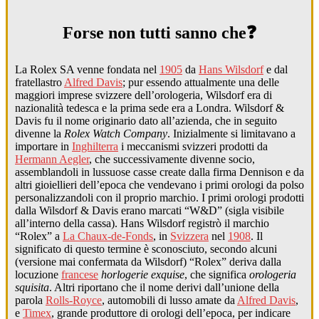
Forse non tutti sanno che❓
La Rolex SA venne fondata nel
1905
da
Hans Wilsdorf
e dal
fratellastro
Alfred Davis
; pur essendo attualmente una delle
maggiori imprese svizzere dell’orologeria, Wilsdorf era di
nazionalità tedesca e la prima sede era a Londra. Wilsdorf &
Davis fu il nome originario dato all’azienda, che in seguito
divenne la
Rolex Watch Company
. Inizialmente si limitavano a
importare in
Inghilterra
i meccanismi svizzeri prodotti da
Hermann Aegler
, che successivamente divenne socio,
assemblandoli in lussuose casse create dalla firma Dennison e da
altri gioiellieri dell’epoca che vendevano i primi orologi da polso
personalizzandoli con il proprio marchio. I primi orologi prodotti
dalla Wilsdorf & Davis erano marcati “W&D” (sigla visibile
all’interno della cassa). Hans Wilsdorf registrò il marchio
“Rolex” a
La Chaux-de-Fonds
, in
Svizzera
nel
1908
. Il
significato di questo termine è sconosciuto, secondo alcuni
(versione mai confermata da Wilsdorf) “Rolex” deriva dalla
locuzione
francese
horlogerie exquise
, che significa
orologeria
squisita
. Altri riportano che il nome derivi dall’unione della
parola
Rolls-Royce
, automobili di lusso amate da
Alfred Davis
,
e
Timex
, grande produttore di orologi dell’epoca, per indicare