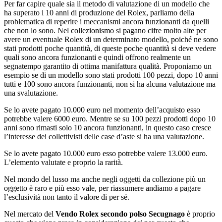
Per far capire quale sia il metodo di valutazione di un modello che
ha superato i 10 anni di produzione del Rolex, parliamo della
problematica di reperire i meccanismi ancora funzionanti da quelli
che non lo sono. Nel collezionismo si pagano cifre molto alte per
avere un eventuale Rolex di un determinato modello, poiché ne sono
stati prodotti poche quantità, di queste poche quantità si deve vedere
quali sono ancora funzionanti e quindi offrono realmente un
segnatempo garantito di ottima manifattura qualità. Proponiamo un
esempio se di un modello sono stati prodotti 100 pezzi, dopo 10 anni
tutti e 100 sono ancora funzionanti, non si ha alcuna valutazione ma
una svalutazione.
Se lo avete pagato 10.000 euro nel momento dell’acquisto esso
potrebbe valere 6000 euro. Mentre se su 100 pezzi prodotti dopo 10
anni sono rimasti solo 10 ancora funzionanti, in questo caso cresce
l’interesse dei collettivisti delle case d’aste si ha una valutazione.
Se lo avete pagato 10.000 euro esso potrebbe valere 13.000 euro.
L’elemento valutate e proprio la rarità.
Nel mondo del lusso ma anche negli oggetti da collezione più un
oggetto è raro e più esso vale, per riassumere andiamo a pagare
l’esclusività non tanto il valore di per sé.
Nel mercato del
Vendo Rolex secondo polso Secugnago
è proprio