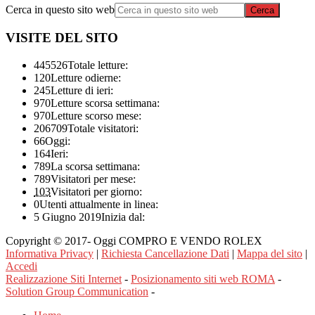
Cerca in questo sito web
VISITE DEL SITO
445526
Totale letture:
120
Letture odierne:
245
Letture di ieri:
970
Letture scorsa settimana:
970
Letture scorso mese:
206709
Totale visitatori:
66
Oggi:
164
Ieri:
789
La scorsa settimana:
789
Visitatori per mese:
103
Visitatori per giorno:
0
Utenti attualmente in linea:
5 Giugno 2019
Inizia dal:
Copyright © 2017- Oggi COMPRO E VENDO ROLEX
Informativa Privacy
|
Richiesta Cancellazione Dati
|
Mappa del sito
|
Accedi
Realizzazione Siti Internet
-
Posizionamento siti web ROMA
-
Solution Group Communication
-