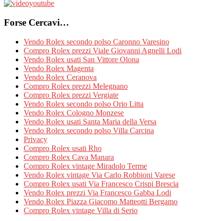
Forse Cercavi…
Vendo Rolex secondo polso Caronno Varesino
Compro Rolex prezzi Viale Giovanni Agnelli Lodi
Vendo Rolex usati San Vittore Olona
Vendo Rolex Magenta
Vendo Rolex Ceranova
Compro Rolex prezzi Melegnano
Compro Rolex prezzi Vergiate
Vendo Rolex secondo polso Orio Litta
Vendo Rolex Cologno Monzese
Vendo Rolex usati Santa Maria della Versa
Vendo Rolex secondo polso Villa Carcina
Privacy
Compro Rolex usati Rho
Compro Rolex Cava Manara
Compro Rolex vintage Miradolo Terme
Vendo Rolex vintage Via Carlo Robbioni Varese
Compro Rolex usati Via Francesco Crispi Brescia
Vendo Rolex prezzi Via Francesco Gabba Lodi
Vendo Rolex Piazza Giacomo Matteotti Bergamo
Compro Rolex vintage Villa di Serio