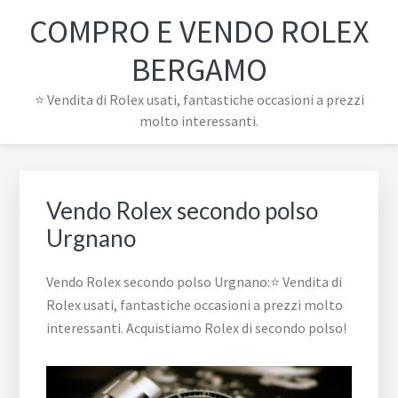
Passa
Passa
Passa
Skip
COMPRO E VENDO ROLEX
alla
al
al
to
navigazione
contenuto
piè
footer
BERGAMO
primaria
principale
di
navigation
⭐ Vendita di Rolex usati, fantastiche occasioni a prezzi
pagina
molto interessanti.
Vendo Rolex secondo polso
Urgnano
Vendo Rolex secondo polso Urgnano:⭐ Vendita di
Rolex usati, fantastiche occasioni a prezzi molto
interessanti. Acquistiamo Rolex di secondo polso!