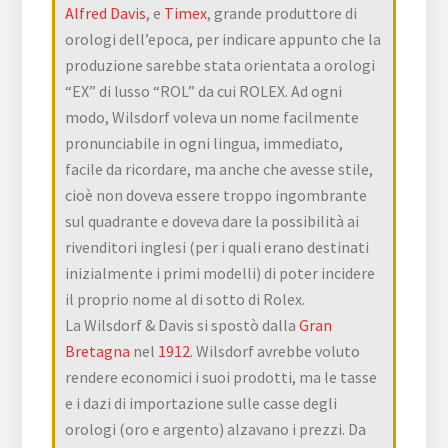
Alfred Davis
, e
Timex
, grande produttore di
orologi dell’epoca, per indicare appunto che la
produzione sarebbe stata orientata a orologi
“EX” di lusso “ROL” da cui ROLEX. Ad ogni
modo, Wilsdorf voleva un nome facilmente
pronunciabile in ogni lingua, immediato,
facile da ricordare, ma anche che avesse stile,
cioè non doveva essere troppo ingombrante
sul quadrante e doveva dare la possibilità ai
rivenditori inglesi (per i quali erano destinati
inizialmente i primi modelli) di poter incidere
il proprio nome al di sotto di Rolex.
La Wilsdorf & Davis si spostò dalla
Gran
Bretagna
nel
1912
. Wilsdorf avrebbe voluto
rendere economici i suoi prodotti, ma le tasse
e i dazi di importazione sulle casse degli
orologi (oro e argento) alzavano i prezzi. Da