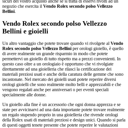
sicuri del vostro acquisto anche se si tratta di esservi rivolti ad un
negozio che esercita il
Vendo Rolex secondo polso Vellezzo
Bellini
.
Vendo Rolex secondo polso Vellezzo
Bellini
e gioielli
Un altro vantaggio che potete trovare quando vi rivolgete al
Vendo
Rolex secondo polso Vellezzo Bellini
per orologi gioiello, è quello
di avere realmente un grande risparmio in modo che potete
permettervi un gioiello di tutto rispetto ma a prezzi convenienti. In
questo caso oltre a un orologiaio è opportuno che vi rivolgiate
direttamente ad una gioielleria che rilasci la certificazione dei
materiali preziosi usati e anche della caratura delle gemme che sono
incastonate. Nel mercato dei gioielli usati potete reperire diversi
orologi gioielli che sono realmente molto belli e apprezzabili e che
vengono regalati anche per anniversari o per eventi speciali
specialmente alle donne.
Un gioiello alla fine è un accessorio che ogni donna apprezza e se
state per avvicinarvi ad una data importante potete trovare realmente
un regalo stupendo proprio in una gioielleria che rivende orologi
della Rolex usati di materiali preziosi e design unici. Quando si parla
di questi oggetti tenete presente che potete reperire le valutazioni