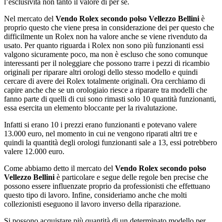
l’esclusività non tanto il valore di per sé.
Nel mercato del
Vendo Rolex secondo polso Vellezzo Bellini
è
proprio questo che viene presa in considerazione dei per questo che
difficilmente un Rolex non ha valore anche se viene rivenduto da
usato. Per quanto riguarda i Rolex non sono più funzionanti essi
valgono sicuramente poco, ma non è escluso che sono comunque
interessanti per il noleggiare che possono trarre i pezzi di ricambio
originali per riparare altri orologi dello stesso modello e quindi
cercare di avere dei Rolex totalmente originali. Ora cerchiamo di
capire anche che se un orologiaio riesce a riparare tra modelli che
fanno parte di quelli di cui sono rimasti solo 10 quantità funzionanti,
essa esercita un elemento bloccante per la rivalutazione.
Infatti si erano 10 i prezzi erano funzionanti e potevano valere
13.000 euro, nel momento in cui ne vengono riparati altri tre e
quindi la quantità degli orologi funzionanti sale a 13, essi potrebbero
valere 12.000 euro.
Come abbiamo detto il mercato del
Vendo Rolex secondo polso
Vellezzo Bellini
è particolare e segue delle regole ben precise che
possono essere influenzate proprio da professionisti che effettuano
questo tipo di lavoro. Infine, consideriamo anche che molti
collezionisti eseguono il lavoro inverso della riparazione.
Si possono acquistare più quantità di un determinato modello per