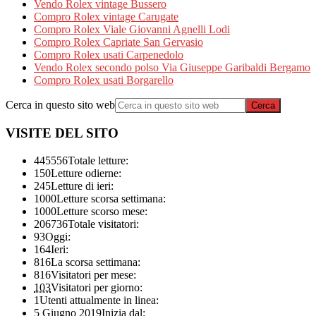
Vendo Rolex vintage Bussero
Compro Rolex vintage Carugate
Compro Rolex Viale Giovanni Agnelli Lodi
Compro Rolex Capriate San Gervasio
Compro Rolex usati Carpenedolo
Vendo Rolex secondo polso Via Giuseppe Garibaldi Bergamo
Compro Rolex usati Borgarello
Cerca in questo sito web
VISITE DEL SITO
445556
Totale letture:
150
Letture odierne:
245
Letture di ieri:
1000
Letture scorsa settimana:
1000
Letture scorso mese:
206736
Totale visitatori:
93
Oggi:
164
Ieri:
816
La scorsa settimana:
816
Visitatori per mese:
103
Visitatori per giorno:
1
Utenti attualmente in linea:
5 Giugno 2019
Inizia dal: