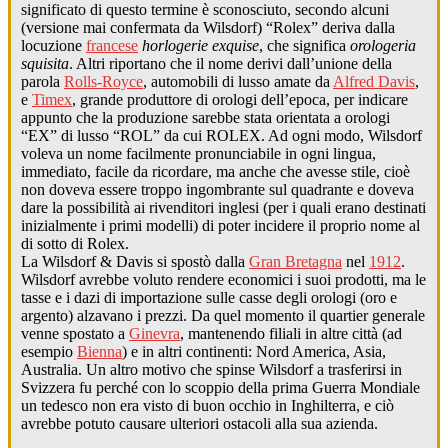
significato di questo termine è sconosciuto, secondo alcuni
(versione mai confermata da Wilsdorf) “Rolex” deriva dalla
locuzione
francese
horlogerie exquise
, che significa
orologeria
squisita
. Altri riportano che il nome derivi dall’unione della
parola
Rolls-Royce
, automobili di lusso amate da
Alfred Davis
,
e
Timex
, grande produttore di orologi dell’epoca, per indicare
appunto che la produzione sarebbe stata orientata a orologi
“EX” di lusso “ROL” da cui ROLEX. Ad ogni modo, Wilsdorf
voleva un nome facilmente pronunciabile in ogni lingua,
immediato, facile da ricordare, ma anche che avesse stile, cioè
non doveva essere troppo ingombrante sul quadrante e doveva
dare la possibilità ai rivenditori inglesi (per i quali erano destinati
inizialmente i primi modelli) di poter incidere il proprio nome al
di sotto di Rolex.
La Wilsdorf & Davis si spostò dalla
Gran Bretagna
nel
1912
.
Wilsdorf avrebbe voluto rendere economici i suoi prodotti, ma le
tasse e i dazi di importazione sulle casse degli orologi (oro e
argento) alzavano i prezzi. Da quel momento il quartier generale
venne spostato a
Ginevra
, mantenendo filiali in altre città (ad
esempio
Bienna
) e in altri continenti: Nord America, Asia,
Australia. Un altro motivo che spinse Wilsdorf a trasferirsi in
Svizzera fu perché con lo scoppio della prima Guerra Mondiale
un tedesco non era visto di buon occhio in Inghilterra, e ciò
avrebbe potuto causare ulteriori ostacoli alla sua azienda.