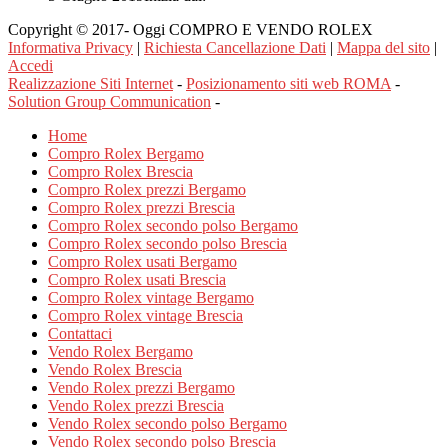
Copyright © 2017- Oggi COMPRO E VENDO ROLEX
Informativa Privacy
|
Richiesta Cancellazione Dati
|
Mappa del sito
|
Accedi
Realizzazione Siti Internet
-
Posizionamento siti web ROMA
-
Solution Group Communication
-
Home
Compro Rolex Bergamo
Compro Rolex Brescia
Compro Rolex prezzi Bergamo
Compro Rolex prezzi Brescia
Compro Rolex secondo polso Bergamo
Compro Rolex secondo polso Brescia
Compro Rolex usati Bergamo
Compro Rolex usati Brescia
Compro Rolex vintage Bergamo
Compro Rolex vintage Brescia
Contattaci
Vendo Rolex Bergamo
Vendo Rolex Brescia
Vendo Rolex prezzi Bergamo
Vendo Rolex prezzi Brescia
Vendo Rolex secondo polso Bergamo
Vendo Rolex secondo polso Brescia