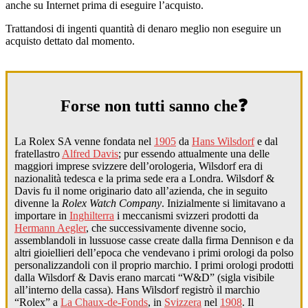
anche su Internet prima di eseguire l’acquisto.
Trattandosi di ingenti quantità di denaro meglio non eseguire un
acquisto dettato dal momento.
Forse non tutti sanno che❓
La Rolex SA venne fondata nel
1905
da
Hans Wilsdorf
e dal
fratellastro
Alfred Davis
; pur essendo attualmente una delle
maggiori imprese svizzere dell’orologeria, Wilsdorf era di
nazionalità tedesca e la prima sede era a Londra. Wilsdorf &
Davis fu il nome originario dato all’azienda, che in seguito
divenne la
Rolex Watch Company
. Inizialmente si limitavano a
importare in
Inghilterra
i meccanismi svizzeri prodotti da
Hermann Aegler
, che successivamente divenne socio,
assemblandoli in lussuose casse create dalla firma Dennison e da
altri gioiellieri dell’epoca che vendevano i primi orologi da polso
personalizzandoli con il proprio marchio. I primi orologi prodotti
dalla Wilsdorf & Davis erano marcati “W&D” (sigla visibile
all’interno della cassa). Hans Wilsdorf registrò il marchio
“Rolex” a
La Chaux-de-Fonds
, in
Svizzera
nel
1908
. Il