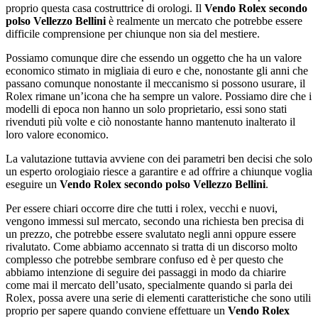
proprio questa casa costruttrice di orologi. Il
Vendo Rolex secondo
polso Vellezzo Bellini
è realmente un mercato che potrebbe essere
difficile comprensione per chiunque non sia del mestiere.
Possiamo comunque dire che essendo un oggetto che ha un valore
economico stimato in migliaia di euro e che, nonostante gli anni che
passano comunque nonostante il meccanismo si possono usurare, il
Rolex rimane un’icona che ha sempre un valore. Possiamo dire che i
modelli di epoca non hanno un solo proprietario, essi sono stati
rivenduti più volte e ciò nonostante hanno mantenuto inalterato il
loro valore economico.
La valutazione tuttavia avviene con dei parametri ben decisi che solo
un esperto orologiaio riesce a garantire e ad offrire a chiunque voglia
eseguire un
Vendo Rolex secondo polso Vellezzo Bellini
.
Per essere chiari occorre dire che tutti i rolex, vecchi e nuovi,
vengono immessi sul mercato, secondo una richiesta ben precisa di
un prezzo, che potrebbe essere svalutato negli anni oppure essere
rivalutato. Come abbiamo accennato si tratta di un discorso molto
complesso che potrebbe sembrare confuso ed è per questo che
abbiamo intenzione di seguire dei passaggi in modo da chiarire
come mai il mercato dell’usato, specialmente quando si parla dei
Rolex, possa avere una serie di elementi caratteristiche che sono utili
proprio per sapere quando conviene effettuare un
Vendo Rolex