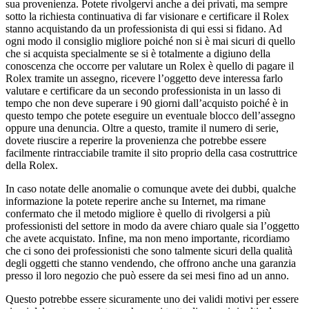
sua provenienza. Potete rivolgervi anche a dei privati, ma sempre
sotto la richiesta continuativa di far visionare e certificare il Rolex
stanno acquistando da un professionista di qui essi si fidano. Ad
ogni modo il consiglio migliore poiché non si è mai sicuri di quello
che si acquista specialmente se si è totalmente a digiuno della
conoscenza che occorre per valutare un Rolex è quello di pagare il
Rolex tramite un assegno, ricevere l’oggetto deve interessa farlo
valutare e certificare da un secondo professionista in un lasso di
tempo che non deve superare i 90 giorni dall’acquisto poiché è in
questo tempo che potete eseguire un eventuale blocco dell’assegno
oppure una denuncia. Oltre a questo, tramite il numero di serie,
dovete riuscire a reperire la provenienza che potrebbe essere
facilmente rintracciabile tramite il sito proprio della casa costruttrice
della Rolex.
In caso notate delle anomalie o comunque avete dei dubbi, qualche
informazione la potete reperire anche su Internet, ma rimane
confermato che il metodo migliore è quello di rivolgersi a più
professionisti del settore in modo da avere chiaro quale sia l’oggetto
che avete acquistato. Infine, ma non meno importante, ricordiamo
che ci sono dei professionisti che sono talmente sicuri della qualità
degli oggetti che stanno vendendo, che offrono anche una garanzia
presso il loro negozio che può essere da sei mesi fino ad un anno.
Questo potrebbe essere sicuramente uno dei validi motivi per essere