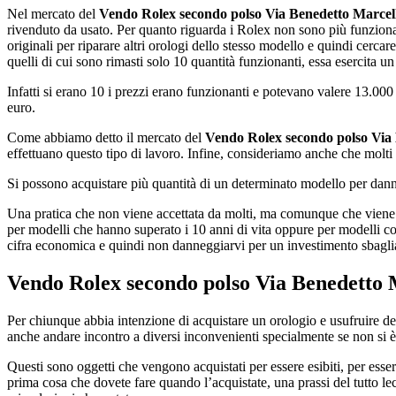
Nel mercato del
Vendo Rolex secondo polso Via Benedetto Marcel
rivenduto da usato. Per quanto riguarda i Rolex non sono più funziona
originali per riparare altri orologi dello stesso modello e quindi cerca
quelli di cui sono rimasti solo 10 quantità funzionanti, essa esercita u
Infatti si erano 10 i prezzi erano funzionanti e potevano valere 13.000 
euro.
Come abbiamo detto il mercato del
Vendo Rolex secondo polso Via
effettuano questo tipo di lavoro. Infine, consideriamo anche che molti 
Si possono acquistare più quantità di un determinato modello per dan
Una pratica che non viene accettata da molti, ma comunque che viene 
per modelli che hanno superato i 10 anni di vita oppure per modelli co
cifra economica e quindi non danneggiarvi per un investimento sbagli
Vendo Rolex secondo polso Via Benedetto 
Per chiunque abbia intenzione di acquistare un orologio e usufruire d
anche andare incontro a diversi inconvenienti specialmente se non si è 
Questi sono oggetti che vengono acquistati per essere esibiti, per ess
prima cosa che dovete fare quando l’acquistate, una prassi del tutto le