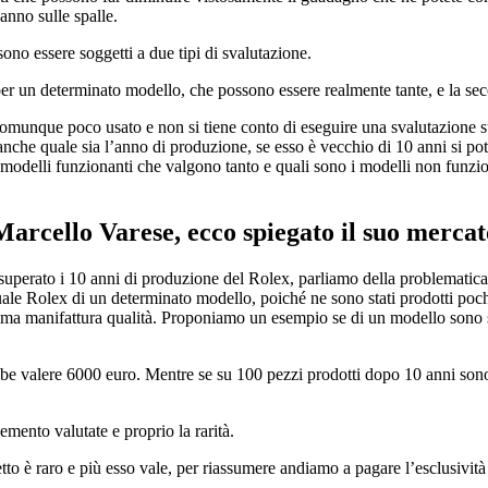
anno sulle spalle.
no essere soggetti a due tipi di svalutazione.
per un determinato modello, che possono essere realmente tante, e la seco
omunque poco usato e non si tiene conto di eseguire una svalutazione
anche quale sia l’anno di produzione, se esso è vecchio di 10 anni si po
 modelli funzionanti che valgono tanto e quali sono i modelli non funzi
Marcello Varese
, ecco spiegato il suo merca
 superato i 10 anni di produzione del Rolex, parliamo della problematica
uale Rolex di un determinato modello, poiché ne sono stati prodotti poch
ima manifattura qualità. Proponiamo un esempio se di un modello sono st
e valere 6000 euro. Mentre se su 100 pezzi prodotti dopo 10 anni sono r
mento valutate e proprio la rarità.
 è raro e più esso vale, per riassumere andiamo a pagare l’esclusività n