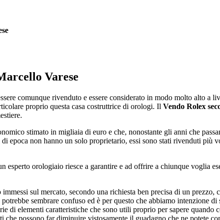
ese
Marcello Varese
essere comunque rivenduto e essere considerato in modo molto alto a li
colare proprio questa casa costruttrice di orologi. Il
Vendo Rolex seco
estiere.
omico stimato in migliaia di euro e che, nonostante gli anni che pass
i epoca non hanno un solo proprietario, essi sono stati rivenduti più vo
n esperto orologiaio riesce a garantire e ad offrire a chiunque voglia e
no immessi sul mercato, secondo una richiesta ben precisa di un prezzo, c
 potrebbe sembrare confuso ed è per questo che abbiamo intenzione di s
rie di elementi caratteristiche che sono utili proprio per sapere quando 
doti che possono far diminuire vistosamente il guadagno che ne potete co