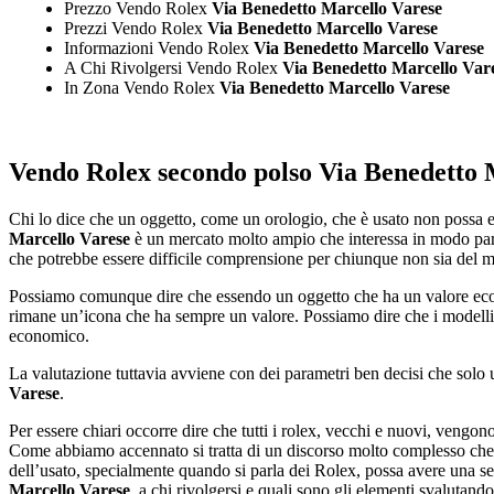
Prezzo Vendo Rolex
Via Benedetto Marcello Varese
Prezzi Vendo Rolex
Via Benedetto Marcello Varese
Informazioni Vendo Rolex
Via Benedetto Marcello Varese
A Chi Rivolgersi Vendo Rolex
Via Benedetto Marcello Var
In Zona Vendo Rolex
Via Benedetto Marcello Varese
Vendo Rolex secondo polso Via Benedetto 
Chi lo dice che un oggetto, come un orologio, che è usato non possa 
Marcello Varese
è un mercato molto ampio che interessa in modo parti
che potrebbe essere difficile comprensione per chiunque non sia del m
Possiamo comunque dire che essendo un oggetto che ha un valore econ
rimane un’icona che ha sempre un valore. Possiamo dire che i modelli d
economico.
La valutazione tuttavia avviene con dei parametri ben decisi che solo u
Varese
.
Per essere chiari occorre dire che tutti i rolex, vecchi e nuovi, vengo
Come abbiamo accennato si tratta di un discorso molto complesso che
dell’usato, specialmente quando si parla dei Rolex, possa avere una se
Marcello Varese
, a chi rivolgersi e quali sono gli elementi svalutan