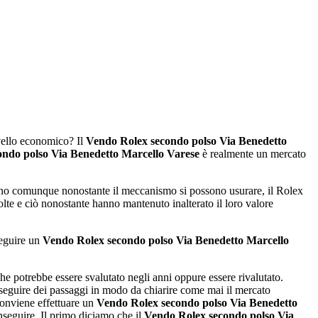
vello economico? Il
Vendo Rolex secondo polso Via Benedetto
ndo polso Via Benedetto Marcello Varese
è realmente un mercato
ano comunque nonostante il meccanismo si possono usurare, il Rolex
lte e ciò nonostante hanno mantenuto inalterato il loro valore
seguire un
Vendo Rolex secondo polso Via Benedetto Marcello
he potrebbe essere svalutato negli anni oppure essere rivalutato.
eguire dei passaggi in modo da chiarire come mai il mercato
conviene effettuare un
Vendo Rolex secondo polso Via Benedetto
nseguire. Il primo diciamo che il
Vendo Rolex secondo polso Via