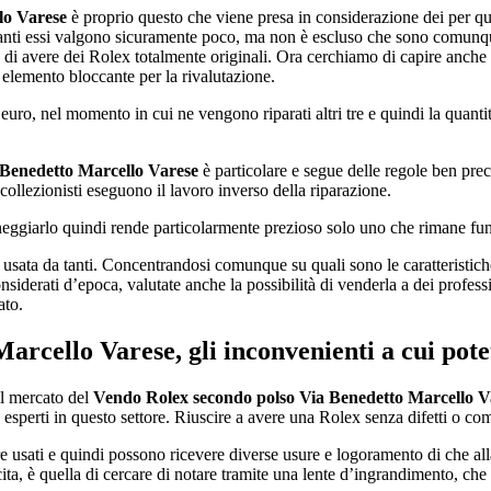
lo Varese
è proprio questo che viene presa in considerazione dei per q
nti essi valgono sicuramente poco, ma non è escluso che sono comunque 
re di avere dei Rolex totalmente originali. Ora cerchiamo di capire anche 
n elemento bloccante per la rivalutazione.
euro, nel momento in cui ne vengono riparati altri tre e quindi la quanti
 Benedetto Marcello Varese
è particolare e segue delle regole ben prec
collezionisti eseguono il lavoro inverso della riparazione.
neggiarlo quindi rende particolarmente prezioso solo uno che rimane fu
usata da tanti. Concentrandosi comunque su quali sono le caratteristic
nsiderati d’epoca, valutate anche la possibilità di venderla a dei profe
ato.
Marcello Varese
, gli inconvenienti a cui po
el mercato del
Vendo Rolex secondo polso Via Benedetto Marcello V
esperti in questo settore. Riuscire a avere una Rolex senza difetti o com
ere usati e quindi possono ricevere diverse usure e logoramento di che a
cita, è quella di cercare di notare tramite una lente d’ingrandimento, ch