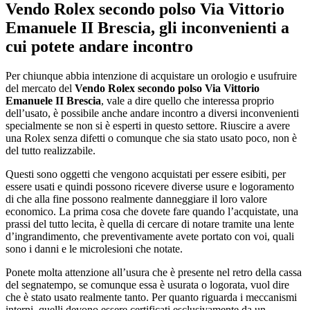
Vendo Rolex secondo polso Via Vittorio
Emanuele II Brescia
, gli inconvenienti a
cui potete andare incontro
Per chiunque abbia intenzione di acquistare un orologio e usufruire
del mercato del
Vendo Rolex secondo polso Via Vittorio
Emanuele II Brescia
, vale a dire quello che interessa proprio
dell’usato, è possibile anche andare incontro a diversi inconvenienti
specialmente se non si è esperti in questo settore. Riuscire a avere
una Rolex senza difetti o comunque che sia stato usato poco, non è
del tutto realizzabile.
Questi sono oggetti che vengono acquistati per essere esibiti, per
essere usati e quindi possono ricevere diverse usure e logoramento
di che alla fine possono realmente danneggiare il loro valore
economico. La prima cosa che dovete fare quando l’acquistate, una
prassi del tutto lecita, è quella di cercare di notare tramite una lente
d’ingrandimento, che preventivamente avete portato con voi, quali
sono i danni e le microlesioni che notate.
Ponete molta attenzione all’usura che è presente nel retro della cassa
del segnatempo, se comunque essa è usurata o logorata, vuol dire
che è stato usato realmente tanto. Per quanto riguarda i meccanismi
interni, quelli devono essere certificati esclusivamente da un