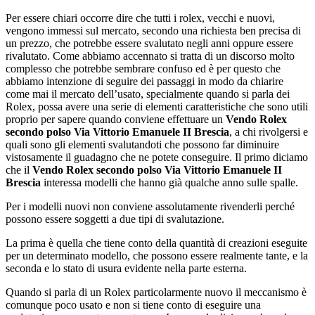
Per essere chiari occorre dire che tutti i rolex, vecchi e nuovi,
vengono immessi sul mercato, secondo una richiesta ben precisa di
un prezzo, che potrebbe essere svalutato negli anni oppure essere
rivalutato. Come abbiamo accennato si tratta di un discorso molto
complesso che potrebbe sembrare confuso ed è per questo che
abbiamo intenzione di seguire dei passaggi in modo da chiarire
come mai il mercato dell’usato, specialmente quando si parla dei
Rolex, possa avere una serie di elementi caratteristiche che sono utili
proprio per sapere quando conviene effettuare un
Vendo Rolex
secondo polso Via Vittorio Emanuele II Brescia
, a chi rivolgersi e
quali sono gli elementi svalutandoti che possono far diminuire
vistosamente il guadagno che ne potete conseguire. Il primo diciamo
che il
Vendo Rolex secondo polso Via Vittorio Emanuele II
Brescia
interessa modelli che hanno già qualche anno sulle spalle.
Per i modelli nuovi non conviene assolutamente rivenderli perché
possono essere soggetti a due tipi di svalutazione.
La prima è quella che tiene conto della quantità di creazioni eseguite
per un determinato modello, che possono essere realmente tante, e la
seconda e lo stato di usura evidente nella parte esterna.
Quando si parla di un Rolex particolarmente nuovo il meccanismo è
comunque poco usato e non si tiene conto di eseguire una