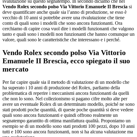
svalutazione su questo segnatempo. In secondo diciamo che nel
Vendo Rolex secondo polso Via Vittorio Emanuele II Brescia
si
deve quantificare anche quale sia l’anno di produzione, se esso è
vecchio di 10 anni si potrebbe avere una rivalutazione che tiene
conto di quali sono i modelli che sono ancora funzionanti. Ora
cerchiamo di capire cosa vuol dire i modelli funzionanti che valgono
tanto e quali sono i modelli non funzionanti che hanno comunque un
valore, quali sono le caratteristiche che interessano e i perché.
Vendo Rolex secondo polso Via Vittorio
Emanuele II Brescia
, ecco spiegato il suo
mercato
Per far capire quale sia il metodo di valutazione di un modello che
ha superato i 10 anni di produzione del Rolex, parliamo della
problematica di reperire i meccanismi ancora funzionanti da quelli
che non lo sono. Nel collezionismo si pagano cifre molto alte per
avere un eventuale Rolex di un determinato modello, poiché ne sono
stati prodotti poche quantità, di queste poche quantità si deve vedere
quali sono ancora funzionanti e quindi offrono realmente un
segnatempo garantito di ottima manifattura qualità. Proponiamo un
esempio se di un modello sono stati prodotti 100 pezzi, dopo 10 anni
tutti e 100 sono ancora funzionanti, non si ha alcuna valutazione ma