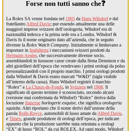
Forse non tutti sanno che❓
La Rolex SA venne fondata nel
1905
da
Hans Wilsdorf
e dal
fratellastro
Alfred Davis
; pur essendo attualmente una delle
maggiori imprese svizzere dell’orologeria, Wilsdorf era di
nazionalità tedesca e la prima sede era a Londra. Wilsdorf &
Davis fu il nome originario dato all’azienda, che in seguito
divenne la
Rolex Watch Company
. Inizialmente si limitavano a
importare in
Inghilterra
i meccanismi svizzeri prodotti da
Hermann Aegler
, che successivamente divenne socio,
assemblandoli in lussuose casse create dalla firma Dennison e da
altri gioiellieri dell’epoca che vendevano i primi orologi da polso
personalizzandoli con il proprio marchio. I primi orologi prodotti
dalla Wilsdorf & Davis erano marcati “W&D” (sigla visibile
all’interno della cassa). Hans Wilsdorf registrò il marchio
“Rolex” a
La Chaux-de-Fonds
, in
Svizzera
nel
1908
. Il
significato di questo termine è sconosciuto, secondo alcuni
(versione mai confermata da Wilsdorf) “Rolex” deriva dalla
locuzione
francese
horlogerie exquise
, che significa
orologeria
squisita
. Altri riportano che il nome derivi dall’unione della
parola
Rolls-Royce
, automobili di lusso amate da
Alfred Davis
,
e
Timex
, grande produttore di orologi dell’epoca, per indicare
appunto che la produzione sarebbe stata orientata a orologi
“EX” di lusso “ROL” da cui ROLEX. Ad ogni modo, Wilsdorf