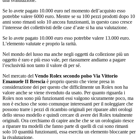
una svalutazione.
Se lo avete pagato 10.000 euro nel momento dell’acquisto esso
potrebbe valere 6000 euro. Mentre se su 100 pezzi prodotti dopo 10
anni sono rimasti solo 10 ancora funzionanti, in questo caso cresce
l’interesse dei collettivisti delle case d’aste si ha una valutazione.
Se lo avete pagato 10.000 euro esso potrebbe valere 13.000 euro.
L’elemento valutate e proprio la rarità.
Nel mondo del lusso ma anche negli oggetti da collezione più un
oggetto è raro e più esso vale, per riassumere andiamo a pagare
l’esclusività non tanto il valore di per sé.
Nel mercato del
Vendo Rolex secondo polso Via Vittorio
Emanuele II Brescia
è proprio questo che viene presa in
considerazione dei per questo che difficilmente un Rolex non ha
valore anche se viene rivenduto da usato. Per quanto riguarda i
Rolex non sono più funzionanti essi valgono sicuramente poco, ma
non è escluso che sono comunque interessanti per il noleggiare che
possono trarre i pezzi di ricambio originali per riparare altri orologi
dello stesso modello e quindi cercare di avere dei Rolex totalmente
originali. Ora cerchiamo di capire anche che se un orologiaio riesce
a riparare tra modelli che fanno parte di quelli di cui sono rimasti
solo 10 quantità funzionanti, essa esercita un elemento bloccante per
la rivalutazione.