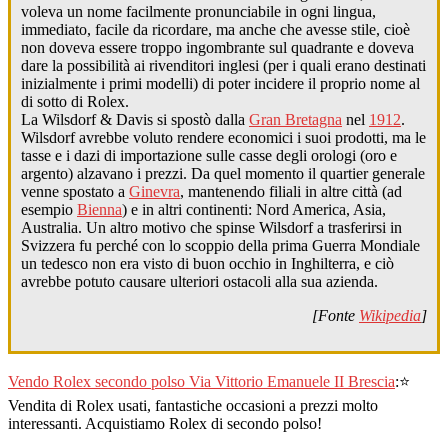
voleva un nome facilmente pronunciabile in ogni lingua,
immediato, facile da ricordare, ma anche che avesse stile, cioè
non doveva essere troppo ingombrante sul quadrante e doveva
dare la possibilità ai rivenditori inglesi (per i quali erano destinati
inizialmente i primi modelli) di poter incidere il proprio nome al
di sotto di Rolex.
La Wilsdorf & Davis si spostò dalla
Gran Bretagna
nel
1912
.
Wilsdorf avrebbe voluto rendere economici i suoi prodotti, ma le
tasse e i dazi di importazione sulle casse degli orologi (oro e
argento) alzavano i prezzi. Da quel momento il quartier generale
venne spostato a
Ginevra
, mantenendo filiali in altre città (ad
esempio
Bienna
) e in altri continenti: Nord America, Asia,
Australia. Un altro motivo che spinse Wilsdorf a trasferirsi in
Svizzera fu perché con lo scoppio della prima Guerra Mondiale
un tedesco non era visto di buon occhio in Inghilterra, e ciò
avrebbe potuto causare ulteriori ostacoli alla sua azienda.
[Fonte
Wikipedia
]
Vendo Rolex secondo polso Via Vittorio Emanuele II Brescia
:⭐
Vendita di Rolex usati, fantastiche occasioni a prezzi molto
interessanti. Acquistiamo Rolex di secondo polso!