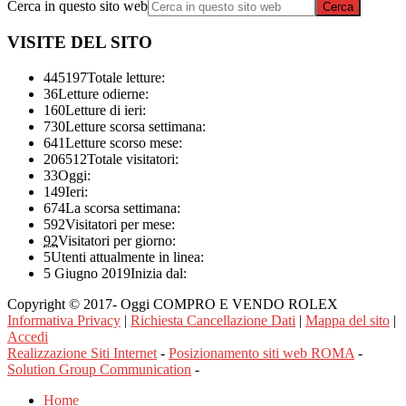
Cerca in questo sito web
VISITE DEL SITO
445197
Totale letture:
36
Letture odierne:
160
Letture di ieri:
730
Letture scorsa settimana:
641
Letture scorso mese:
206512
Totale visitatori:
33
Oggi:
149
Ieri:
674
La scorsa settimana:
592
Visitatori per mese:
92
Visitatori per giorno:
5
Utenti attualmente in linea:
5 Giugno 2019
Inizia dal:
Copyright © 2017- Oggi COMPRO E VENDO ROLEX
Informativa Privacy
|
Richiesta Cancellazione Dati
|
Mappa del sito
|
Accedi
Realizzazione Siti Internet
-
Posizionamento siti web ROMA
-
Solution Group Communication
-
Home