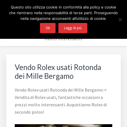
Passa
Passa
Passa
Skip
COMPRO E VENDO ROLEX
Questo sito utilizza cookie in conformità alla policy e cookie
alla
al
al
to
che rientrano nella responsabilità di terze parti. Proseguendo
navigazione
contenuto
piè
footer
BERGAMO
nella navigazione acconsenti all’utilizzo di cookie.
primaria
principale
di
navigation
Ok
Leggi di più
⭐ Vendita di Rolex usati, fantastiche occasioni a prezzi
pagina
molto interessanti.
Vendo Rolex usati Rotonda
dei Mille Bergamo
Vendo Rolex usati Rotonda dei Mille Bergamo:⭐
Vendita di Rolex usati, fantastiche occasioni a
prezzi molto interessanti. Acquistiamo Rolex di
secondo polso!