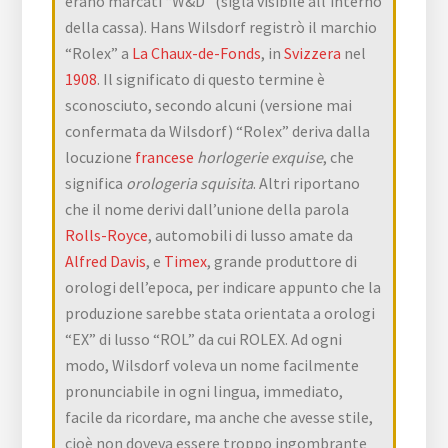
erano marcati “W&D” (sigla visibile all’interno
della cassa). Hans Wilsdorf registrò il marchio
“Rolex” a
La Chaux-de-Fonds
, in
Svizzera
nel
1908
. Il significato di questo termine è
sconosciuto, secondo alcuni (versione mai
confermata da Wilsdorf) “Rolex” deriva dalla
locuzione
francese
horlogerie exquise
, che
significa
orologeria squisita
. Altri riportano
che il nome derivi dall’unione della parola
Rolls-Royce
, automobili di lusso amate da
Alfred Davis
, e
Timex
, grande produttore di
orologi dell’epoca, per indicare appunto che la
produzione sarebbe stata orientata a orologi
“EX” di lusso “ROL” da cui ROLEX. Ad ogni
modo, Wilsdorf voleva un nome facilmente
pronunciabile in ogni lingua, immediato,
facile da ricordare, ma anche che avesse stile,
cioè non doveva essere troppo ingombrante