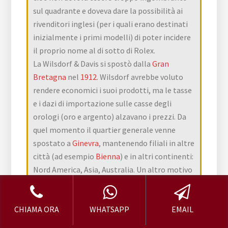
sul quadrante e doveva dare la possibilità ai
rivenditori inglesi (per i quali erano destinati
inizialmente i primi modelli) di poter incidere
il proprio nome al di sotto di Rolex.
La Wilsdorf & Davis si spostò dalla
Gran
Bretagna
nel
1912
. Wilsdorf avrebbe voluto
rendere economici i suoi prodotti, ma le tasse
e i dazi di importazione sulle casse degli
orologi (oro e argento) alzavano i prezzi. Da
quel momento il quartier generale venne
spostato a
Ginevra
, mantenendo filiali in altre
città (ad esempio
Bienna
) e in altri continenti:
Nord America, Asia, Australia. Un altro motivo
che spinse Wilsdorf a trasferirsi in Svizzera fu
perché con lo scoppio della prima Guerra
Mondiale un tedesco non era visto di buon
CHIAMA ORA
WHATSAPP
EMAIL
occhio in Inghilterra, e ciò avrebbe potuto