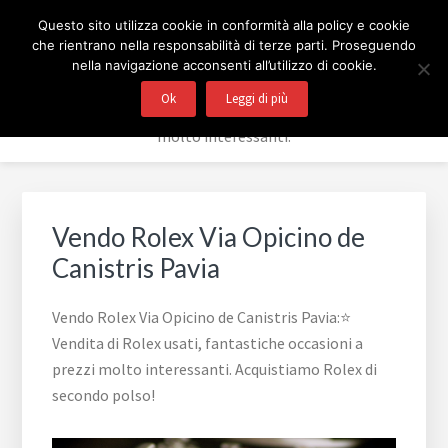
Passa
Passa
Passa
Skip
COMPRO E VENDO ROLEX
Questo sito utilizza cookie in conformità alla policy e cookie
alla
al
al
to
che rientrano nella responsabilità di terze parti. Proseguendo
navigazione
contenuto
piè
footer
BERGAMO
nella navigazione acconsenti all’utilizzo di cookie.
primaria
principale
di
navigation
Ok
Leggi di più
⭐ Vendita di Rolex usati, fantastiche occasioni a prezzi
pagina
molto interessanti.
Vendo Rolex Via Opicino de
Canistris Pavia
Vendo Rolex Via Opicino de Canistris Pavia:⭐
Vendita di Rolex usati, fantastiche occasioni a
prezzi molto interessanti. Acquistiamo Rolex di
secondo polso!