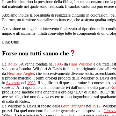
Il cambio cinturino la pressione della fibbia, l’usura a contatto con la
dal materiale nel quale sono realizzati. Il cambio cinturino può essere 
Abbiamo inoltre la possibilità di realizzare cinturini in colorazioni, 
Fournet, un fornitore specializzato francese, che assicura qualità artig
A revisione orologi è un intervento finalizzato al ripristino delle condi
ampio e affascinante, infatti coinvolge tutte le componenti di un orolog
Link Utili:
Forse non tutti sanno che
La
Rolex
SA venne fondata nel
1905
da
Hans Wilsdorf
e dal fratellas
sede era a Londra. Wilsdorf & Davis fu il nome originario dato all’az
da
Hermann Aegler
, che successivamente divenne socio, assemblandoli
il proprio marchio. I primi orologi prodotti dalla Wilsdorf & Davis er
in
Svizzera
nel
1908
. Il significato di questo termine è sconosciuto,
squisita
. Altri riportano che il nome derivi dall’unione della parola
Rol
produzione sarebbe stata orientata a orologi “EX” di lusso “ROL” da
avesse stile, cioè non doveva essere troppo ingombrante sul quadrante e 
di sotto di Rolex.
La Wilsdorf & Davis si spostò dalla
Gran Bretagna
nel
1912
. Wilsdor
prezzi. Da quel momento il quartier generale venne spostato a
Ginevr
Wilsdorf a trasferirsi in Svizzera fu perché con lo scoppio della prima