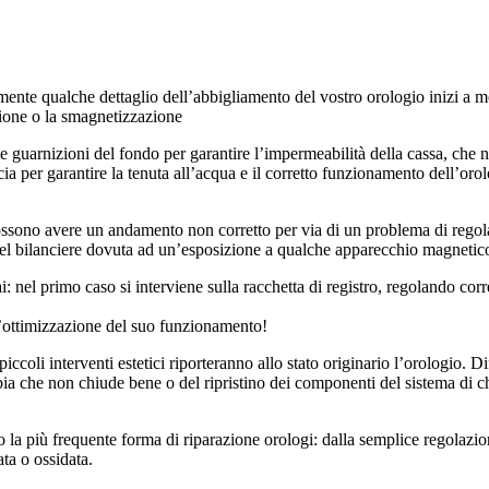
mente qualche dettaglio dell’abbigliamento del vostro orologio inizi a mos
azione o la smagnetizzazione
e le guarnizioni del fondo per garantire l’impermeabilità della cassa, che
rcia per garantire la tenuta all’acqua e il corretto funzionamento dell’o
sono avere un andamento non corretto per via di un problema di regolazio
del bilanciere dovuta ad un’esposizione a qualche apparecchio magnetic
i: nel primo caso si interviene sulla racchetta di registro, regolando cor
 l’ottimizzazione del suo funzionamento!
piccoli interventi estetici riporteranno allo stato originario l’orologio. D
bia che non chiude bene o del ripristino dei componenti del sistema di ch
o la più frequente forma di riparazione orologi: dalla semplice regolazio
ata o ossidata.