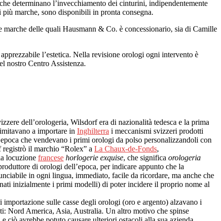
tori che determinano l’invecchiamento dei cinturini, indipendentemente
 di più marche, sono disponibili in pronta consegna.
delle marche delle quali Hausmann & Co. è concessionario, sia di Camille
 apprezzabile l’estetica. Nella revisione orologi ogni intervento è
nel nostro Centro Assistenza.
zzere dell’orologeria, Wilsdorf era di nazionalità tedesca e la prima
 limitavano a importare in
Inghilterra
i meccanismi svizzeri prodotti
ll’epoca che vendevano i primi orologi da polso personalizzandoli con
f registrò il marchio “Rolex” a
La Chaux-de-Fonds
,
lla locuzione
francese
horlogerie exquise
, che significa
orologeria
produttore di orologi dell’epoca, per indicare appunto che la
iabile in ogni lingua, immediato, facile da ricordare, ma anche che
nati inizialmente i primi modelli) di poter incidere il proprio nome al
i importazione sulle casse degli orologi (oro e argento) alzavano i
enti: Nord America, Asia, Australia. Un altro motivo che spinse
e ciò avrebbe potuto causare ulteriori ostacoli alla sua azienda.