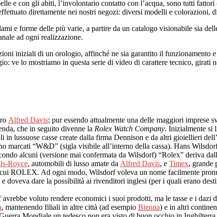
 pelle e con gli abiti, l’involontario contatto con l’acqua, sono tutti fat
effettuato direttamente nei nostri negozi: diversi modelli e colorazioni,
pellami e forme delle più varie, a partire da un catalogo visionabile sia 
ianale ad ogni realizzazione.
zioni iniziali di un orologio, affinché ne sia garantito il funzionamento e
io: ve lo mostriamo in questa serie di video di carattere tecnico, girati 
tro
Alfred Davis
; pur essendo attualmente una delle maggiori imprese svi
ienda, che in seguito divenne la
Rolex Watch Company
. Inizialmente si
 in lussuose casse create dalla firma Dennison e da altri gioiellieri de
ano marcati “W&D” (sigla visibile all’interno della cassa). Hans Wilsdor
 secondo alcuni (versione mai confermata da Wilsdorf) “Rolex” deriva da
ls-Royce
, automobili di lusso amate da
Alfred Davis
, e
Timex
, grande 
 cui ROLEX. Ad ogni modo, Wilsdorf voleva un nome facilmente pronunc
doveva dare la possibilità ai rivenditori inglesi (per i quali erano desti
f avrebbe voluto rendere economici i suoi prodotti, ma le tasse e i dazi d
a
, mantenendo filiali in altre città (ad esempio
Bienna
) e in altri contin
 Guerra Mondiale un tedesco non era visto di buon occhio in Inghilterra, 