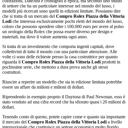
colorazioni, DateJust e cronografi d’epoca, ma secondo uno studio
di settore che ha un particolare interesse nel mondo del lusso, i
modelli più ricercati sono quelli in edizioni limitate. Possiamo dire
che si tratta di un mercato del
Compro Rolex Piazza della Vittoria
Lodi
che interessa esclusivamente pochi eletti del mondo del lusso,
coloro che possono spendere oltre i 100.000 euro per avere al polso
un orologio della Rolex che possa essere diverso per design e
materiali, ma dove il valore aumenta ogni anno.
Si tratta di un investimento che comporta ingenti capitali, dove
collettivisti di tutto il mondo con una particolare attenzione. Alle
volte ci sono delle richieste presso la casa costruttrice per quanto
riguarda il
Compro Rolex Piazza della Vittoria Lodi
prodotti in
pochissime serie, che mettono a dura prova anche gli stessi
costruttori.
Riuscire a reperire un modello che sia in edizione limitata potrebbe
essere un affare da milioni e milioni di dollari.
Riprendendo in esempio proprio il Daytona di Paul Newman, esso è
stato venduto ad una cifra record che ha sfiorato quasi i 20 milioni di
dollari.
Tenendo conto di questo, potete capire come e quanto sia importante
il mercato del
Compro Rolex Piazza della Vittoria Lodi
a livello
internazionale che costituisce un settore economico molto florido