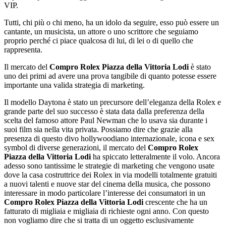
VIP.
Tutti, chi più o chi meno, ha un idolo da seguire, esso può essere un
cantante, un musicista, un attore o uno scrittore che seguiamo
proprio perché ci piace qualcosa di lui, di lei o di quello che
rappresenta.
Il mercato del
Compro Rolex Piazza della Vittoria Lodi
è stato
uno dei primi ad avere una prova tangibile di quanto potesse essere
importante una valida strategia di marketing.
Il modello Daytona è stato un precursore dell’eleganza della Rolex e
grande parte del suo successo è stata data dalla preferenza della
scelta del famoso attore Paul Newman che lo usava sia durante i
suoi film sia nella vita privata. Possiamo dire che grazie alla
presenza di questo divo hollywoodiano internazionale, icona e sex
symbol di diverse generazioni, il mercato del
Compro Rolex
Piazza della Vittoria Lodi
ha spiccato letteralmente il volo. Ancora
adesso sono tantissime le strategie di marketing che vengono usate
dove la casa costruttrice dei Rolex in via modelli totalmente gratuiti
a nuovi talenti e nuove star del cinema della musica, che possono
interessare in modo particolare l’interesse dei consumatori in un
Compro Rolex Piazza della Vittoria Lodi
crescente che ha un
fatturato di migliaia e migliaia di richieste ogni anno. Con questo
non vogliamo dire che si tratta di un oggetto esclusivamente