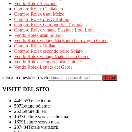
Vendo Rolex Stezzano
Compro Rolex Ospitaletto
Compro Rolex usati Melzo
Compro Rolex prezzi Robbio
Compro Rolex Gardone Val Trompia
Compro Rolex vintage Stazione Lodi Lodi
Vendo Rolex usati Solaro
Vendo Rolex vintage Via Santo Garovaglio Como
Compro Rolex Bollate
Compro Rolex secondo polso Solaro
Vendo Rolex vintage Viale Lecco Como
Vendo Rolex secondo polso Cairate
Vendo Rolex Lonato del Garda
Cerca in questo sito web
VISITE DEL SITO
446255
Totale letture:
597
Letture odierne:
252
Letture di ieri:
1633
Letture scorsa settimana:
1699
Letture scorso mese:
207404
Totale visitatori: