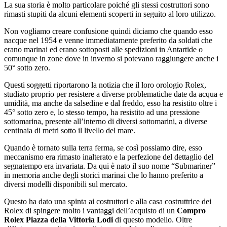
La sua storia è molto particolare poiché gli stessi costruttori sono
rimasti stupiti da alcuni elementi scoperti in seguito al loro utilizzo.
Non vogliamo creare confusione quindi diciamo che quando esso
nacque nel 1954 e venne immediatamente preferito da soldati che
erano marinai ed erano sottoposti alle spedizioni in Antartide o
comunque in zone dove in inverno si potevano raggiungere anche i
50° sotto zero.
Questi soggetti riportarono la notizia che il loro orologio Rolex,
studiato proprio per resistere a diverse problematiche date da acqua e
umidità, ma anche da salsedine e dal freddo, esso ha resistito oltre i
45° sotto zero e, lo stesso tempo, ha resistito ad una pressione
sottomarina, presente all’interno di diversi sottomarini, a diverse
centinaia di metri sotto il livello del mare.
Quando è tornato sulla terra ferma, se così possiamo dire, esso
meccanismo era rimasto inalterato e la perfezione del dettaglio del
segnatempo era invariata. Da qui è nato il suo nome “Submariner”
in memoria anche degli storici marinai che lo hanno preferito a
diversi modelli disponibili sul mercato.
Questo ha dato una spinta ai costruttori e alla casa costruttrice dei
Rolex di spingere molto i vantaggi dell’acquisto di un
Compro
Rolex Piazza della Vittoria Lodi
di questo modello. Oltre