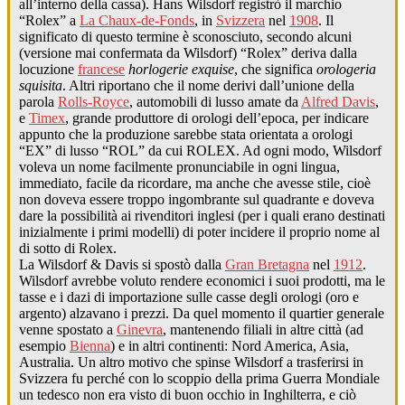
all’interno della cassa). Hans Wilsdorf registrò il marchio
“Rolex” a
La Chaux-de-Fonds
, in
Svizzera
nel
1908
. Il
significato di questo termine è sconosciuto, secondo alcuni
(versione mai confermata da Wilsdorf) “Rolex” deriva dalla
locuzione
francese
horlogerie exquise
, che significa
orologeria
squisita
. Altri riportano che il nome derivi dall’unione della
parola
Rolls-Royce
, automobili di lusso amate da
Alfred Davis
,
e
Timex
, grande produttore di orologi dell’epoca, per indicare
appunto che la produzione sarebbe stata orientata a orologi
“EX” di lusso “ROL” da cui ROLEX. Ad ogni modo, Wilsdorf
voleva un nome facilmente pronunciabile in ogni lingua,
immediato, facile da ricordare, ma anche che avesse stile, cioè
non doveva essere troppo ingombrante sul quadrante e doveva
dare la possibilità ai rivenditori inglesi (per i quali erano destinati
inizialmente i primi modelli) di poter incidere il proprio nome al
di sotto di Rolex.
La Wilsdorf & Davis si spostò dalla
Gran Bretagna
nel
1912
.
Wilsdorf avrebbe voluto rendere economici i suoi prodotti, ma le
tasse e i dazi di importazione sulle casse degli orologi (oro e
argento) alzavano i prezzi. Da quel momento il quartier generale
venne spostato a
Ginevra
, mantenendo filiali in altre città (ad
esempio
Bienna
) e in altri continenti: Nord America, Asia,
Australia. Un altro motivo che spinse Wilsdorf a trasferirsi in
Svizzera fu perché con lo scoppio della prima Guerra Mondiale
un tedesco non era visto di buon occhio in Inghilterra, e ciò