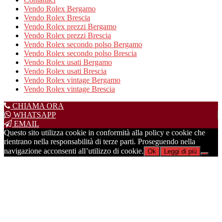
Vendo Rolex Bergamo
Vendo Rolex Brescia
Vendo Rolex prezzi Bergamo
Vendo Rolex prezzi Brescia
Vendo Rolex secondo polso Bergamo
Vendo Rolex secondo polso Brescia
Vendo Rolex usati Bergamo
Vendo Rolex usati Brescia
Vendo Rolex vintage Bergamo
Vendo Rolex vintage Brescia
CHIAMA ORA
WHATSAPP
EMAIL
Questo sito utilizza cookie in conformità alla policy e cookie che
rientrano nella responsabilità di terze parti. Proseguendo nella
navigazione acconsenti all’utilizzo di cookie.
Ok
Leggi di più