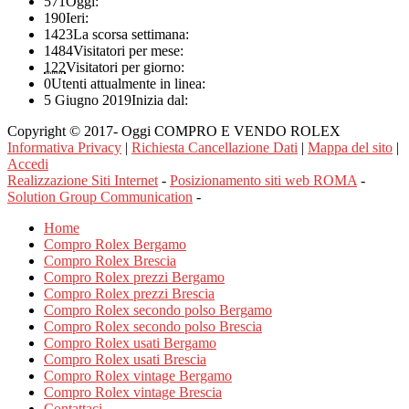
571
Oggi:
190
Ieri:
1423
La scorsa settimana:
1484
Visitatori per mese:
122
Visitatori per giorno:
0
Utenti attualmente in linea:
5 Giugno 2019
Inizia dal:
Copyright © 2017- Oggi COMPRO E VENDO ROLEX
Informativa Privacy
|
Richiesta Cancellazione Dati
|
Mappa del sito
|
Accedi
Realizzazione Siti Internet
-
Posizionamento siti web ROMA
-
Solution Group Communication
-
Home
Compro Rolex Bergamo
Compro Rolex Brescia
Compro Rolex prezzi Bergamo
Compro Rolex prezzi Brescia
Compro Rolex secondo polso Bergamo
Compro Rolex secondo polso Brescia
Compro Rolex usati Bergamo
Compro Rolex usati Brescia
Compro Rolex vintage Bergamo
Compro Rolex vintage Brescia
Contattaci