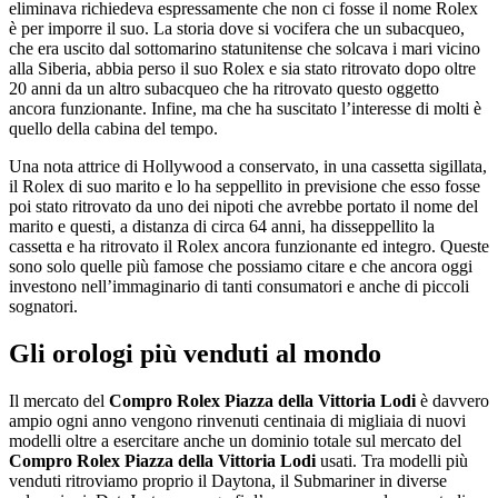
eliminava richiedeva espressamente che non ci fosse il nome Rolex
è per imporre il suo. La storia dove si vocifera che un subacqueo,
che era uscito dal sottomarino statunitense che solcava i mari vicino
alla Siberia, abbia perso il suo Rolex e sia stato ritrovato dopo oltre
20 anni da un altro subacqueo che ha ritrovato questo oggetto
ancora funzionante. Infine, ma che ha suscitato l’interesse di molti è
quello della cabina del tempo.
Una nota attrice di Hollywood a conservato, in una cassetta sigillata,
il Rolex di suo marito e lo ha seppellito in previsione che esso fosse
poi stato ritrovato da uno dei nipoti che avrebbe portato il nome del
marito e questi, a distanza di circa 64 anni, ha disseppellito la
cassetta e ha ritrovato il Rolex ancora funzionante ed integro. Queste
sono solo quelle più famose che possiamo citare e che ancora oggi
investono nell’immaginario di tanti consumatori e anche di piccoli
sognatori.
Gli orologi più venduti al mondo
Il mercato del
Compro Rolex Piazza della Vittoria Lodi
è davvero
ampio ogni anno vengono rinvenuti centinaia di migliaia di nuovi
modelli oltre a esercitare anche un dominio totale sul mercato del
Compro Rolex Piazza della Vittoria Lodi
usati. Tra modelli più
venduti ritroviamo proprio il Daytona, il Submariner in diverse