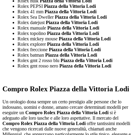
Rolex hulk
Piazza della Vittoria Lodi
Rolex PEPSI
Piazza della Vittoria Lodi
Rolex 41 mm
Piazza della Vittoria Lodi
Rolex Sea Dweller
Piazza della Vittoria Lodi
Rolex datejust
Piazza della Vittoria Lodi
Rolex manuale
Piazza della Vittoria Lodi
Rolex topolino
Piazza della Vittoria Lodi
Rolex mickey mouse
Piazza della Vittoria Lodi
Rolex explorer
Piazza della Vittoria Lodi
Rolex freccione
Piazza della Vittoria Lodi
Rolex batman
Piazza della Vittoria Lodi
Rolex gmt 2 rosso blu
Piazza della Vittoria Lodi
Rolex gmt rosso nero
Piazza della Vittoria Lodi
Compro Rolex Piazza della Vittoria Lodi
Un orologio dona sempre un certo prestigio alle persone che lo
indossano, uomini e donne, amano cercare determinati modelli per
eseguire un
Compro Rolex Piazza della Vittoria Lodi
si è
adeguato alle loro tasche e alle loro aspettative. Il mercato del
Compro Rolex Piazza della Vittoria Lodi
offre tantissimi modelli
che vengono ricercati dalle nuove generalità, chiamati anche
Millennial, che apprezzano particolarmente lo stile tipico, elegante e