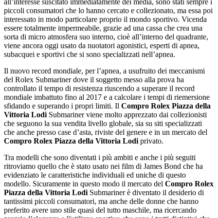
all’interesse suscitato immediatamente dei media, sono stati sempre i
piccoli consumatori che lo hanno cercato e collezionato, ma essa poi
interessato in modo particolare proprio il mondo sportivo. Vicenda
essere totalmente impermeabile, grazie ad una cassa che crea una
sorta di micro atmosfera suo interno, cioè all’interno del quadrante,
viene ancora oggi usato da nuotatori agonistici, esperti di apnea,
subacquei e sportivi che si sono specializzati nell’apnea.
Il nuovo record mondiale, per l’apnea, a usufruito dei meccanismi
del Rolex Submariner dove il soggetto messo alla prova ha
controllato il tempo di resistenza riuscendo a superare il record
mondiale imbattuto fino al 2017 e a calcolare i tempi di riemersione
sfidando e superando i propri limiti. Il
Compro Rolex Piazza della
Vittoria Lodi
Submariner viene molto apprezzato dai collezionisti
che seguono la sua vendita livello globale, sia su siti specializzati
che anche presso case d’asta, riviste del genere e in un mercato del
Compro Rolex Piazza della Vittoria Lodi
privato.
Tra modelli che sono diventati i più ambiti e anche i più seguiti
ritroviamo quello che è stato usato nei film di James Bond che ha
evidenziato le caratteristiche individuali ed uniche di questo
modello. Sicuramente in questo modo il mercato del
Compro Rolex
Piazza della Vittoria Lodi
Submariner è diventato il desiderio di
tantissimi piccoli consumatori, ma anche delle donne che hanno
preferito avere uno stile quasi del tutto maschile, ma ricercando