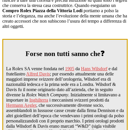
riuscire a dare una corretta e precisa istruzione su quali sono i segreti
che conserva la stessa casa costruttrice. Quando eseguiamo un
Compro Rolex Piazza della Vittoria Lodi
portiamo a polso la
storia e l’eleganza, ma anche l’evoluzione della mente umana che ha
creato accessori che non subiscono l’usura del tempo a differenza di
altri oggetti.
Forse non tutti sanno che❓
La Rolex SA venne fondata nel
1905
da
Hans Wilsdorf
e dal
fratellastro
Alfred Davis
; pur essendo attualmente una delle
maggiori imprese svizzere dell’orologeria, Wilsdorf era di
nazionalità tedesca e la prima sede era a Londra. Wilsdorf &
Davis fu il nome originario dato all’azienda, che in seguito
divenne la
Rolex Watch Company
. Inizialmente si limitavano a
importare in
Inghilterra
i meccanismi svizzeri prodotti da
Hermann Aegler
, che successivamente divenne socio,
assemblandoli in lussuose casse create dalla firma Dennison e da
altri gioiellieri dell’epoca che vendevano i primi orologi da polso
personalizzandoli con il proprio marchio. I primi orologi prodotti
dalla Wilsdorf & Davis erano marcati “W&D” (sigla visibile