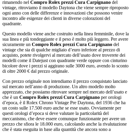
rimanendo nel
Compro Rolex prezzi Cura Carpignano
del
vintage, ritroviamo il modello Daytona che viene sempre riproposto
ogni anno con delle differenze e innovazioni che possono venire
incontro alle esigenze dei clienti in diverse colorazioni del
quadrante.
Questo modello viene anche costruito nella linea femminile, dove la
sua linea e più tondeggiante e il peso è molto più leggero. Per avere
sicuramente un
Compro Rolex prezzi Cura Carpignano
del
vintage che sia di qualche migliaio d’euro inferiore al prezzo di
acquisto, potete rivolgervi al mercato dell’usato dove troverete dei
modelli come il Datejust con quadrante verde oppure con cinturino
bicolore dove i prezzi si aggirano sulle 3000 euro, avendo lo sconto
di oltre 2000 € dal prezzo originale.
Con prezzo originale non intendiamo il prezzo conquistato lanciato
sul mercato nell’anno di produzione. Un altro modello molto
apprezzato, che possiamo ritrovare sempre nel mercato dell’usato e
che è un
Compro Rolex prezzi Cura Carpignano
per orologi
d’epoca, è il Rolex Chrono Vintage Pre Daytona, del 1936 che ha
un costo sulle 17.500 euro anche se esse usato. Ovviamente per
questi orologi d’epoca si deve valutare la particolarità del
meccanismo, che deve essere comunque funzionante per avere un
prezzo che sfiora le 18.000 euro, calcolando anche la rivalutazione
che è stata eseguita in base alla quantità che ancora sono a