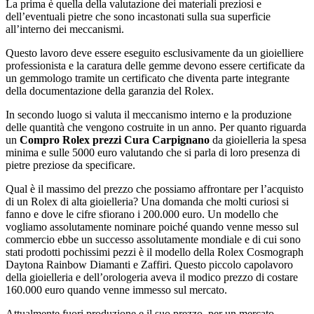
La prima è quella della valutazione dei materiali preziosi e
dell’eventuali pietre che sono incastonati sulla sua superficie
all’interno dei meccanismi.
Questo lavoro deve essere eseguito esclusivamente da un gioielliere
professionista e la caratura delle gemme devono essere certificate da
un gemmologo tramite un certificato che diventa parte integrante
della documentazione della garanzia del Rolex.
In secondo luogo si valuta il meccanismo interno e la produzione
delle quantità che vengono costruite in un anno. Per quanto riguarda
un
Compro Rolex prezzi Cura Carpignano
da gioielleria la spesa
minima e sulle 5000 euro valutando che si parla di loro presenza di
pietre preziose da specificare.
Qual è il massimo del prezzo che possiamo affrontare per l’acquisto
di un Rolex di alta gioielleria? Una domanda che molti curiosi si
fanno e dove le cifre sfiorano i 200.000 euro. Un modello che
vogliamo assolutamente nominare poiché quando venne messo sul
commercio ebbe un successo assolutamente mondiale e di cui sono
stati prodotti pochissimi pezzi è il modello della Rolex Cosmograph
Daytona Rainbow Diamanti e Zaffiri. Questo piccolo capolavoro
della gioielleria e dell’orologeria aveva il modico prezzo di costare
160.000 euro quando venne immesso sul mercato.
Attualmente fuori produzione e il suo prezzo, per un mercato