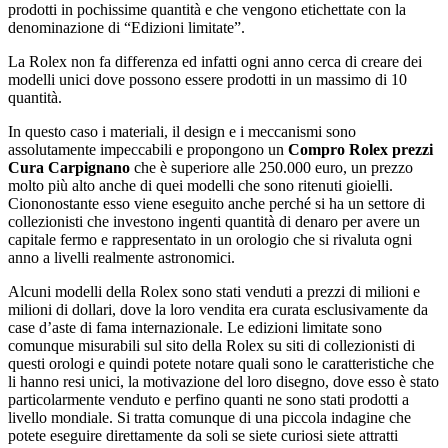
prodotti in pochissime quantità e che vengono etichettate con la
denominazione di “Edizioni limitate”.
La Rolex non fa differenza ed infatti ogni anno cerca di creare dei
modelli unici dove possono essere prodotti in un massimo di 10
quantità.
In questo caso i materiali, il design e i meccanismi sono
assolutamente impeccabili e propongono un
Compro Rolex prezzi
Cura Carpignano
che è superiore alle 250.000 euro, un prezzo
molto più alto anche di quei modelli che sono ritenuti gioielli.
Ciononostante esso viene eseguito anche perché si ha un settore di
collezionisti che investono ingenti quantità di denaro per avere un
capitale fermo e rappresentato in un orologio che si rivaluta ogni
anno a livelli realmente astronomici.
Alcuni modelli della Rolex sono stati venduti a prezzi di milioni e
milioni di dollari, dove la loro vendita era curata esclusivamente da
case d’aste di fama internazionale. Le edizioni limitate sono
comunque misurabili sul sito della Rolex su siti di collezionisti di
questi orologi e quindi potete notare quali sono le caratteristiche che
li hanno resi unici, la motivazione del loro disegno, dove esso è stato
particolarmente venduto e perfino quanti ne sono stati prodotti a
livello mondiale. Si tratta comunque di una piccola indagine che
potete eseguire direttamente da soli se siete curiosi siete attratti