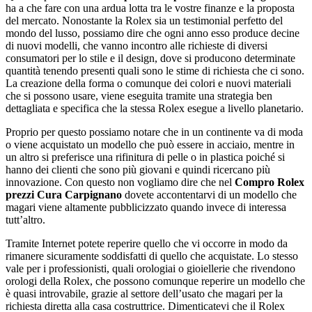
ha a che fare con una ardua lotta tra le vostre finanze e la proposta
del mercato. Nonostante la Rolex sia un testimonial perfetto del
mondo del lusso, possiamo dire che ogni anno esso produce decine
di nuovi modelli, che vanno incontro alle richieste di diversi
consumatori per lo stile e il design, dove si producono determinate
quantità tenendo presenti quali sono le stime di richiesta che ci sono.
La creazione della forma o comunque dei colori e nuovi materiali
che si possono usare, viene eseguita tramite una strategia ben
dettagliata e specifica che la stessa Rolex esegue a livello planetario.
Proprio per questo possiamo notare che in un continente va di moda
o viene acquistato un modello che può essere in acciaio, mentre in
un altro si preferisce una rifinitura di pelle o in plastica poiché si
hanno dei clienti che sono più giovani e quindi ricercano più
innovazione. Con questo non vogliamo dire che nel
Compro Rolex
prezzi Cura Carpignano
dovete accontentarvi di un modello che
magari viene altamente pubblicizzato quando invece di interessa
tutt’altro.
Tramite Internet potete reperire quello che vi occorre in modo da
rimanere sicuramente soddisfatti di quello che acquistate. Lo stesso
vale per i professionisti, quali orologiai o gioiellerie che rivendono
orologi della Rolex, che possono comunque reperire un modello che
è quasi introvabile, grazie al settore dell’usato che magari per la
richiesta diretta alla casa costruttrice. Dimenticatevi che il Rolex