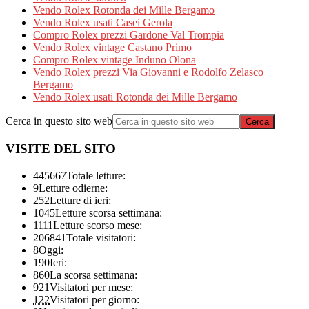
Vendo Rolex Rotonda dei Mille Bergamo
Vendo Rolex usati Casei Gerola
Compro Rolex prezzi Gardone Val Trompia
Vendo Rolex vintage Castano Primo
Compro Rolex vintage Induno Olona
Vendo Rolex prezzi Via Giovanni e Rodolfo Zelasco
Bergamo
Vendo Rolex usati Rotonda dei Mille Bergamo
Cerca in questo sito web
VISITE DEL SITO
445667
Totale letture:
9
Letture odierne:
252
Letture di ieri:
1045
Letture scorsa settimana:
1111
Letture scorso mese:
206841
Totale visitatori:
8
Oggi:
190
Ieri:
860
La scorsa settimana:
921
Visitatori per mese:
122
Visitatori per giorno: