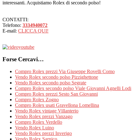
interessanti. Acquistiamo Rolex di secondo polso!
CONTATTI:
Telefono:
3334940072
E-mail:
CLICCA QUI!
Forse Cercavi…
Compro Rolex prezzi Via Giuseppe Rovelli Como
Vendo Rolex secondo polso Pizzighettone
Vendo Rolex secondo polso Segrate
Compro Rolex secondo polso Viale Giovanni Agnelli Lodi
Compro Rolex prezzi Sesto San Giovanni
Compro Rolex Zogno
Compro Rolex usati Gravellona Lomellina
Vendo Rolex vintage Villanterio
Vendo Rolex prezzi Vanzago
Compro Rolex Verdello
Vendo Rolex Luino
Vendo Rolex prezzi Inverigo
Vendo Rolex Sarnico