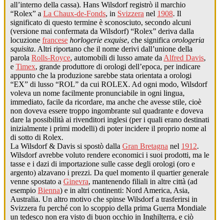
all’interno della cassa). Hans Wilsdorf registrò il marchio
“Rolex” a
La Chaux-de-Fonds
, in
Svizzera
nel
1908
. Il
significato di questo termine è sconosciuto, secondo alcuni
(versione mai confermata da Wilsdorf) “Rolex” deriva dalla
locuzione
francese
horlogerie exquise
, che significa
orologeria
squisita
. Altri riportano che il nome derivi dall’unione della
parola
Rolls-Royce
, automobili di lusso amate da
Alfred Davis
,
e
Timex
, grande produttore di orologi dell’epoca, per indicare
appunto che la produzione sarebbe stata orientata a orologi
“EX” di lusso “ROL” da cui ROLEX. Ad ogni modo, Wilsdorf
voleva un nome facilmente pronunciabile in ogni lingua,
immediato, facile da ricordare, ma anche che avesse stile, cioè
non doveva essere troppo ingombrante sul quadrante e doveva
dare la possibilità ai rivenditori inglesi (per i quali erano destinati
inizialmente i primi modelli) di poter incidere il proprio nome al
di sotto di Rolex.
La Wilsdorf & Davis si spostò dalla
Gran Bretagna
nel
1912
.
Wilsdorf avrebbe voluto rendere economici i suoi prodotti, ma le
tasse e i dazi di importazione sulle casse degli orologi (oro e
argento) alzavano i prezzi. Da quel momento il quartier generale
venne spostato a
Ginevra
, mantenendo filiali in altre città (ad
esempio
Bienna
) e in altri continenti: Nord America, Asia,
Australia. Un altro motivo che spinse Wilsdorf a trasferirsi in
Svizzera fu perché con lo scoppio della prima Guerra Mondiale
un tedesco non era visto di buon occhio in Inghilterra, e ciò