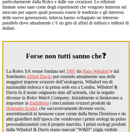
particolarmente dalla Rolex e dalle sue creazioni. Le edizioni
limitate sono nate come degli esperimenti che vengono immessi sul
mercato per sapere quali possono essere le tendenze e gli interessi
delle nuove generazioni, tuttavia hanno sviluppato un interesse
parallelo dove attualmente c’è un giro di affari di milioni e milioni di
dollari.
Forse non tutti sanno che❓
La Rolex SA venne fondata nel
1905
da
Hans Wilsdorf
e dal
fratellastro
Alfred Davis
; pur essendo attualmente una delle
maggiori imprese svizzere dell’orologeria, Wilsdorf era di
nazionalità tedesca e la prima sede era a Londra. Wilsdorf &
Davis fu il nome originario dato all’azienda, che in seguito
divenne la
Rolex Watch Company
. Inizialmente si limitavano a
importare in
Inghilterra
i meccanismi svizzeri prodotti da
Hermann Aegler
, che successivamente divenne socio,
assemblandoli in lussuose casse create dalla firma Dennison e da
altri gioiellieri dell’epoca che vendevano i primi orologi da polso
personalizzandoli con il proprio marchio. I primi orologi prodotti
dalla Wilsdorf & Davis erano marcati “W&D” (sigla visibile