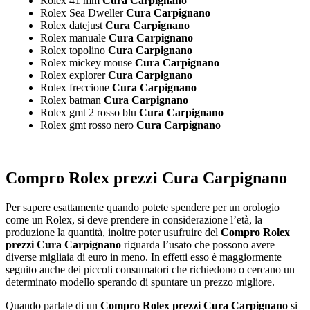
Rolex 41 mm
Cura Carpignano
Rolex Sea Dweller
Cura Carpignano
Rolex datejust
Cura Carpignano
Rolex manuale
Cura Carpignano
Rolex topolino
Cura Carpignano
Rolex mickey mouse
Cura Carpignano
Rolex explorer
Cura Carpignano
Rolex freccione
Cura Carpignano
Rolex batman
Cura Carpignano
Rolex gmt 2 rosso blu
Cura Carpignano
Rolex gmt rosso nero
Cura Carpignano
Compro Rolex prezzi Cura Carpignano
Per sapere esattamente quando potete spendere per un orologio
come un Rolex, si deve prendere in considerazione l’età, la
produzione la quantità, inoltre poter usufruire del
Compro Rolex
prezzi Cura Carpignano
riguarda l’usato che possono avere
diverse migliaia di euro in meno. In effetti esso è maggiormente
seguito anche dei piccoli consumatori che richiedono o cercano un
determinato modello sperando di spuntare un prezzo migliore.
Quando parlate di un
Compro Rolex prezzi Cura Carpignano
si