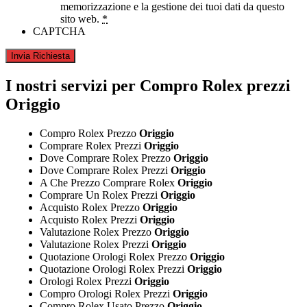
memorizzazione e la gestione dei tuoi dati da questo
sito web.
*
CAPTCHA
I nostri servizi per Compro Rolex prezzi
Origgio
Compro Rolex Prezzo
Origgio
Comprare Rolex Prezzi
Origgio
Dove Comprare Rolex Prezzo
Origgio
Dove Comprare Rolex Prezzi
Origgio
A Che Prezzo Comprare Rolex
Origgio
Comprare Un Rolex Prezzi
Origgio
Acquisto Rolex Prezzo
Origgio
Acquisto Rolex Prezzi
Origgio
Valutazione Rolex Prezzo
Origgio
Valutazione Rolex Prezzi
Origgio
Quotazione Orologi Rolex Prezzo
Origgio
Quotazione Orologi Rolex Prezzi
Origgio
Orologi Rolex Prezzi
Origgio
Compro Orologi Rolex Prezzi
Origgio
Compro Rolex Usato Prezzo
Origgio