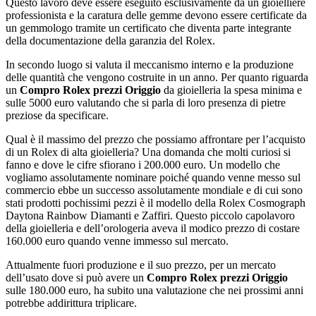
Questo lavoro deve essere eseguito esclusivamente da un gioielliere
professionista e la caratura delle gemme devono essere certificate da
un gemmologo tramite un certificato che diventa parte integrante
della documentazione della garanzia del Rolex.
In secondo luogo si valuta il meccanismo interno e la produzione
delle quantità che vengono costruite in un anno. Per quanto riguarda
un
Compro Rolex prezzi Origgio
da gioielleria la spesa minima e
sulle 5000 euro valutando che si parla di loro presenza di pietre
preziose da specificare.
Qual è il massimo del prezzo che possiamo affrontare per l’acquisto
di un Rolex di alta gioielleria? Una domanda che molti curiosi si
fanno e dove le cifre sfiorano i 200.000 euro. Un modello che
vogliamo assolutamente nominare poiché quando venne messo sul
commercio ebbe un successo assolutamente mondiale e di cui sono
stati prodotti pochissimi pezzi è il modello della Rolex Cosmograph
Daytona Rainbow Diamanti e Zaffiri. Questo piccolo capolavoro
della gioielleria e dell’orologeria aveva il modico prezzo di costare
160.000 euro quando venne immesso sul mercato.
Attualmente fuori produzione e il suo prezzo, per un mercato
dell’usato dove si può avere un
Compro Rolex prezzi Origgio
sulle 180.000 euro, ha subito una valutazione che nei prossimi anni
potrebbe addirittura triplicare.