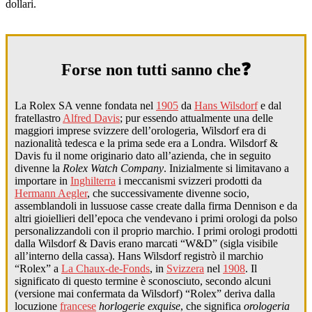
dollari.
Forse non tutti sanno che❓
La Rolex SA venne fondata nel
1905
da
Hans Wilsdorf
e dal
fratellastro
Alfred Davis
; pur essendo attualmente una delle
maggiori imprese svizzere dell’orologeria, Wilsdorf era di
nazionalità tedesca e la prima sede era a Londra. Wilsdorf &
Davis fu il nome originario dato all’azienda, che in seguito
divenne la
Rolex Watch Company
. Inizialmente si limitavano a
importare in
Inghilterra
i meccanismi svizzeri prodotti da
Hermann Aegler
, che successivamente divenne socio,
assemblandoli in lussuose casse create dalla firma Dennison e da
altri gioiellieri dell’epoca che vendevano i primi orologi da polso
personalizzandoli con il proprio marchio. I primi orologi prodotti
dalla Wilsdorf & Davis erano marcati “W&D” (sigla visibile
all’interno della cassa). Hans Wilsdorf registrò il marchio
“Rolex” a
La Chaux-de-Fonds
, in
Svizzera
nel
1908
. Il
significato di questo termine è sconosciuto, secondo alcuni
(versione mai confermata da Wilsdorf) “Rolex” deriva dalla
locuzione
francese
horlogerie exquise
, che significa
orologeria