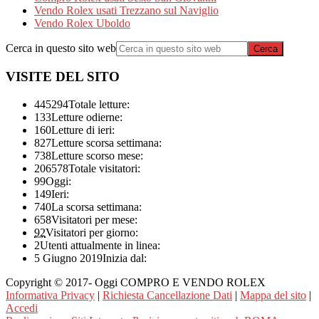
Vendo Rolex usati Trezzano sul Naviglio
Vendo Rolex Uboldo
Cerca in questo sito web
VISITE DEL SITO
445294
Totale letture:
133
Letture odierne:
160
Letture di ieri:
827
Letture scorsa settimana:
738
Letture scorso mese:
206578
Totale visitatori:
99
Oggi:
149
Ieri:
740
La scorsa settimana:
658
Visitatori per mese:
92
Visitatori per giorno:
2
Utenti attualmente in linea:
5 Giugno 2019
Inizia dal:
Copyright © 2017- Oggi COMPRO E VENDO ROLEX
Informativa Privacy
|
Richiesta Cancellazione Dati
|
Mappa del sito
|
Accedi