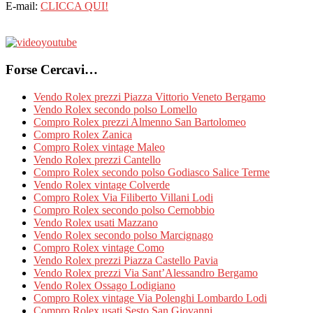
E-mail:
CLICCA QUI!
Forse Cercavi…
Vendo Rolex prezzi Piazza Vittorio Veneto Bergamo
Vendo Rolex secondo polso Lomello
Compro Rolex prezzi Almenno San Bartolomeo
Compro Rolex Zanica
Compro Rolex vintage Maleo
Vendo Rolex prezzi Cantello
Compro Rolex secondo polso Godiasco Salice Terme
Vendo Rolex vintage Colverde
Compro Rolex Via Filiberto Villani Lodi
Compro Rolex secondo polso Cernobbio
Vendo Rolex usati Mazzano
Vendo Rolex secondo polso Marcignago
Compro Rolex vintage Como
Vendo Rolex prezzi Piazza Castello Pavia
Vendo Rolex prezzi Via Sant’Alessandro Bergamo
Vendo Rolex Ossago Lodigiano
Compro Rolex vintage Via Polenghi Lombardo Lodi
Compro Rolex usati Sesto San Giovanni