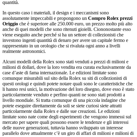
quantità.
In questo caso i materiali, il design e i meccanismi sono
assolutamente impeccabili e propongono un
Compro Rolex prezzi
Origgio
che è superiore alle 250.000 euro, un prezzo molto più alto
anche di quei modelli che sono ritenuti gioielli. Ciononostante esso
viene eseguito anche perché si ha un settore di collezionisti che
investono ingenti quantità di denaro per avere un capitale fermo e
rappresentato in un orologio che si rivaluta ogni anno a livelli
realmente astronomici.
Alcuni modelli della Rolex sono stati venduti a prezzi di milioni e
milioni di dollari, dove la loro vendita era curata esclusivamente da
case d’aste di fama internazionale. Le edizioni limitate sono
comunque misurabili sul sito della Rolex su siti di collezionisti di
questi orologi e quindi potete notare quali sono le caratteristiche che
li hanno resi unici, la motivazione del loro disegno, dove esso è stato
particolarmente venduto e perfino quanti ne sono stati prodotti a
livello mondiale. Si tratta comunque di una piccola indagine che
potete eseguire direttamente da soli se siete curiosi siete attratti
particolarmente dalla Rolex e dalle sue creazioni. Le edizioni
limitate sono nate come degli esperimenti che vengono immessi sul
mercato per sapere quali possono essere le tendenze e gli interessi
delle nuove generazioni, tuttavia hanno sviluppato un interesse
parallelo dove attualmente c’è un giro di affari di milioni e milioni di