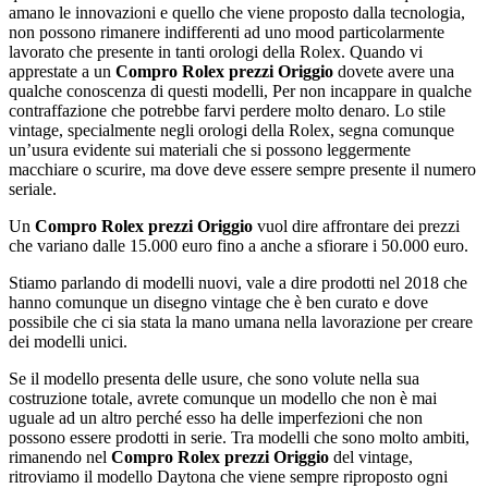
amano le innovazioni e quello che viene proposto dalla tecnologia,
non possono rimanere indifferenti ad uno mood particolarmente
lavorato che presente in tanti orologi della Rolex. Quando vi
apprestate a un
Compro Rolex prezzi Origgio
dovete avere una
qualche conoscenza di questi modelli, Per non incappare in qualche
contraffazione che potrebbe farvi perdere molto denaro. Lo stile
vintage, specialmente negli orologi della Rolex, segna comunque
un’usura evidente sui materiali che si possono leggermente
macchiare o scurire, ma dove deve essere sempre presente il numero
seriale.
Un
Compro Rolex prezzi Origgio
vuol dire affrontare dei prezzi
che variano dalle 15.000 euro fino a anche a sfiorare i 50.000 euro.
Stiamo parlando di modelli nuovi, vale a dire prodotti nel 2018 che
hanno comunque un disegno vintage che è ben curato e dove
possibile che ci sia stata la mano umana nella lavorazione per creare
dei modelli unici.
Se il modello presenta delle usure, che sono volute nella sua
costruzione totale, avrete comunque un modello che non è mai
uguale ad un altro perché esso ha delle imperfezioni che non
possono essere prodotti in serie. Tra modelli che sono molto ambiti,
rimanendo nel
Compro Rolex prezzi Origgio
del vintage,
ritroviamo il modello Daytona che viene sempre riproposto ogni