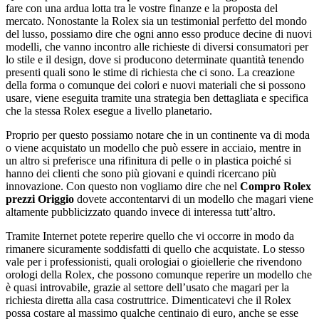
fare con una ardua lotta tra le vostre finanze e la proposta del
mercato. Nonostante la Rolex sia un testimonial perfetto del mondo
del lusso, possiamo dire che ogni anno esso produce decine di nuovi
modelli, che vanno incontro alle richieste di diversi consumatori per
lo stile e il design, dove si producono determinate quantità tenendo
presenti quali sono le stime di richiesta che ci sono. La creazione
della forma o comunque dei colori e nuovi materiali che si possono
usare, viene eseguita tramite una strategia ben dettagliata e specifica
che la stessa Rolex esegue a livello planetario.
Proprio per questo possiamo notare che in un continente va di moda
o viene acquistato un modello che può essere in acciaio, mentre in
un altro si preferisce una rifinitura di pelle o in plastica poiché si
hanno dei clienti che sono più giovani e quindi ricercano più
innovazione. Con questo non vogliamo dire che nel
Compro Rolex
prezzi Origgio
dovete accontentarvi di un modello che magari viene
altamente pubblicizzato quando invece di interessa tutt’altro.
Tramite Internet potete reperire quello che vi occorre in modo da
rimanere sicuramente soddisfatti di quello che acquistate. Lo stesso
vale per i professionisti, quali orologiai o gioiellerie che rivendono
orologi della Rolex, che possono comunque reperire un modello che
è quasi introvabile, grazie al settore dell’usato che magari per la
richiesta diretta alla casa costruttrice. Dimenticatevi che il Rolex
possa costare al massimo qualche centinaio di euro, anche se esse