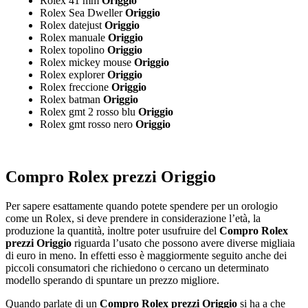
Rolex 41 mm
Origgio
Rolex Sea Dweller
Origgio
Rolex datejust
Origgio
Rolex manuale
Origgio
Rolex topolino
Origgio
Rolex mickey mouse
Origgio
Rolex explorer
Origgio
Rolex freccione
Origgio
Rolex batman
Origgio
Rolex gmt 2 rosso blu
Origgio
Rolex gmt rosso nero
Origgio
Compro Rolex prezzi Origgio
Per sapere esattamente quando potete spendere per un orologio
come un Rolex, si deve prendere in considerazione l’età, la
produzione la quantità, inoltre poter usufruire del
Compro Rolex
prezzi Origgio
riguarda l’usato che possono avere diverse migliaia
di euro in meno. In effetti esso è maggiormente seguito anche dei
piccoli consumatori che richiedono o cercano un determinato
modello sperando di spuntare un prezzo migliore.
Quando parlate di un
Compro Rolex prezzi Origgio
si ha a che