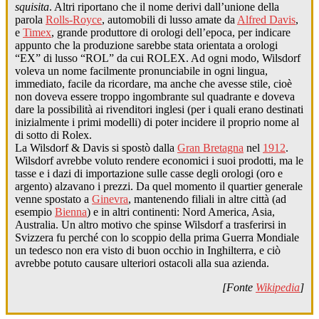
squisita
. Altri riportano che il nome derivi dall’unione della
parola
Rolls-Royce
, automobili di lusso amate da
Alfred Davis
,
e
Timex
, grande produttore di orologi dell’epoca, per indicare
appunto che la produzione sarebbe stata orientata a orologi
“EX” di lusso “ROL” da cui ROLEX. Ad ogni modo, Wilsdorf
voleva un nome facilmente pronunciabile in ogni lingua,
immediato, facile da ricordare, ma anche che avesse stile, cioè
non doveva essere troppo ingombrante sul quadrante e doveva
dare la possibilità ai rivenditori inglesi (per i quali erano destinati
inizialmente i primi modelli) di poter incidere il proprio nome al
di sotto di Rolex.
La Wilsdorf & Davis si spostò dalla
Gran Bretagna
nel
1912
.
Wilsdorf avrebbe voluto rendere economici i suoi prodotti, ma le
tasse e i dazi di importazione sulle casse degli orologi (oro e
argento) alzavano i prezzi. Da quel momento il quartier generale
venne spostato a
Ginevra
, mantenendo filiali in altre città (ad
esempio
Bienna
) e in altri continenti: Nord America, Asia,
Australia. Un altro motivo che spinse Wilsdorf a trasferirsi in
Svizzera fu perché con lo scoppio della prima Guerra Mondiale
un tedesco non era visto di buon occhio in Inghilterra, e ciò
avrebbe potuto causare ulteriori ostacoli alla sua azienda.
[Fonte
Wikipedia
]