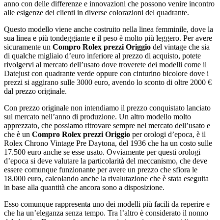
anno con delle differenze e innovazioni che possono venire incontro
alle esigenze dei clienti in diverse colorazioni del quadrante.
Questo modello viene anche costruito nella linea femminile, dove la
sua linea e più tondeggiante e il peso è molto più leggero. Per avere
sicuramente un
Compro Rolex prezzi Origgio
del vintage che sia
di qualche migliaio d’euro inferiore al prezzo di acquisto, potete
rivolgervi al mercato dell’usato dove troverete dei modelli come il
Datejust con quadrante verde oppure con cinturino bicolore dove i
prezzi si aggirano sulle 3000 euro, avendo lo sconto di oltre 2000 €
dal prezzo originale.
Con prezzo originale non intendiamo il prezzo conquistato lanciato
sul mercato nell’anno di produzione. Un altro modello molto
apprezzato, che possiamo ritrovare sempre nel mercato dell’usato e
che è un
Compro Rolex prezzi Origgio
per orologi d’epoca, è il
Rolex Chrono Vintage Pre Daytona, del 1936 che ha un costo sulle
17.500 euro anche se esse usato. Ovviamente per questi orologi
d’epoca si deve valutare la particolarità del meccanismo, che deve
essere comunque funzionante per avere un prezzo che sfiora le
18.000 euro, calcolando anche la rivalutazione che è stata eseguita
in base alla quantità che ancora sono a disposizione.
Esso comunque rappresenta uno dei modelli più facili da reperire e
che ha un’eleganza senza tempo. Tra l’altro è considerato il nonno