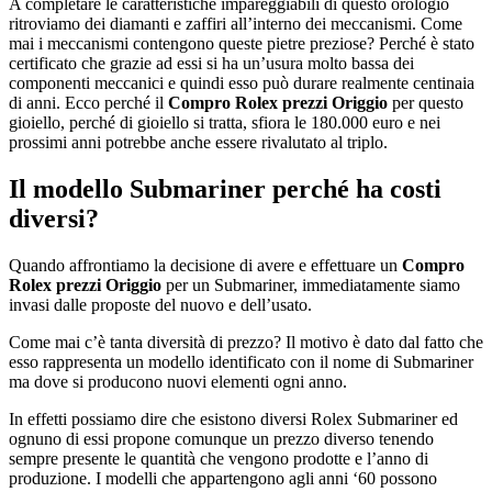
A completare le caratteristiche impareggiabili di questo orologio
ritroviamo dei diamanti e zaffiri all’interno dei meccanismi. Come
mai i meccanismi contengono queste pietre preziose? Perché è stato
certificato che grazie ad essi si ha un’usura molto bassa dei
componenti meccanici e quindi esso può durare realmente centinaia
di anni. Ecco perché il
Compro Rolex prezzi Origgio
per questo
gioiello, perché di gioiello si tratta, sfiora le 180.000 euro e nei
prossimi anni potrebbe anche essere rivalutato al triplo.
Il modello Submariner perché ha costi
diversi?
Quando affrontiamo la decisione di avere e effettuare un
Compro
Rolex prezzi Origgio
per un Submariner, immediatamente siamo
invasi dalle proposte del nuovo e dell’usato.
Come mai c’è tanta diversità di prezzo? Il motivo è dato dal fatto che
esso rappresenta un modello identificato con il nome di Submariner
ma dove si producono nuovi elementi ogni anno.
In effetti possiamo dire che esistono diversi Rolex Submariner ed
ognuno di essi propone comunque un prezzo diverso tenendo
sempre presente le quantità che vengono prodotte e l’anno di
produzione. I modelli che appartengono agli anni ‘60 possono