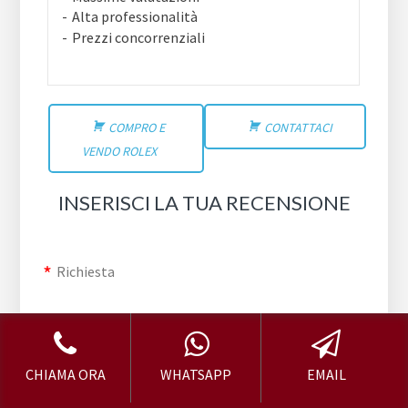
Alta professionalità
Prezzi concorrenziali
COMPRO E
CONTATTACI
VENDO ROLEX
INSERISCI LA TUA RECENSIONE
Richiesta
Valutazione
rating
CHIAMA ORA
WHATSAPP
EMAIL
fields