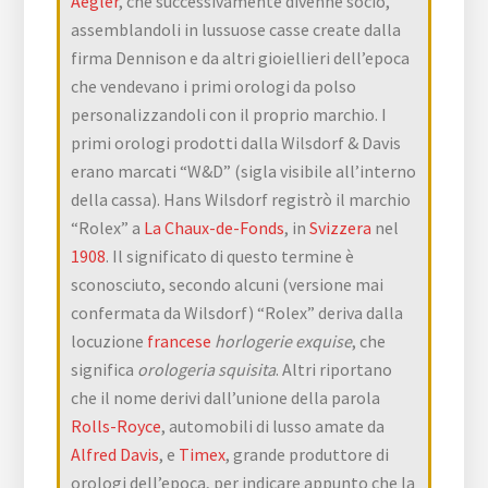
Aegler
, che successivamente divenne socio,
assemblandoli in lussuose casse create dalla
firma Dennison e da altri gioiellieri dell’epoca
che vendevano i primi orologi da polso
personalizzandoli con il proprio marchio. I
primi orologi prodotti dalla Wilsdorf & Davis
erano marcati “W&D” (sigla visibile all’interno
della cassa). Hans Wilsdorf registrò il marchio
“Rolex” a
La Chaux-de-Fonds
, in
Svizzera
nel
1908
. Il significato di questo termine è
sconosciuto, secondo alcuni (versione mai
confermata da Wilsdorf) “Rolex” deriva dalla
locuzione
francese
horlogerie exquise
, che
significa
orologeria squisita
. Altri riportano
che il nome derivi dall’unione della parola
Rolls-Royce
, automobili di lusso amate da
Alfred Davis
, e
Timex
, grande produttore di
orologi dell’epoca, per indicare appunto che la