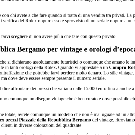
re con chi avete a che fare quando si tratta di una vendita tra privati. L
 verifica del Rolex oppure esso è sprovvisto di un seriale oppure a un ser
arvi scegliere di non avere più a che fare con questo privato.
bblica Bergamo
per vintage e orologi d’epoc
lli che si dichiarano assolutamente futuristici o comunque che amano le 
te in tanti orologi della Rolex. Quando vi apprestate a un
Compro Role
ontraffazione che potrebbe farvi perdere molto denaro. Lo stile vintage
, ma dove deve essere sempre presente il numero seriale.
 dire affrontare dei prezzi che variano dalle 15.000 euro fino a anche a 
anno comunque un disegno vintage che è ben curato e dove possibile che
ione totale, avrete comunque un modello che non è mai uguale ad un altr
x prezzi Piazzale della Repubblica Bergamo
del vintage, ritroviam
clienti in diverse colorazioni del quadrante.