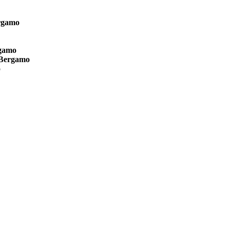
ergamo
rgamo
 Bergamo
o