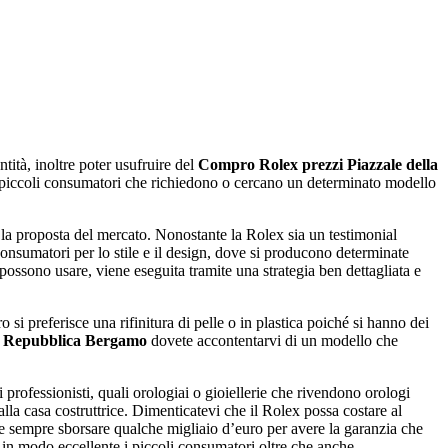
ità, inoltre poter usufruire del
Compro Rolex prezzi Piazzale della
i piccoli consumatori che richiedono o cercano un determinato modello
e la proposta del mercato. Nonostante la Rolex sia un testimonial
onsumatori per lo stile e il design, dove si producono determinate
possono usare, viene eseguita tramite una strategia ben dettagliata e
i preferisce una rifinitura di pelle o in plastica poiché si hanno dei
la Repubblica Bergamo
dovete accontentarvi di un modello che
 professionisti, quali orologiai o gioiellerie che rivendono orologi
lla casa costruttrice. Dimenticatevi che il Rolex possa costare al
te sempre sborsare qualche migliaio d’euro per avere la garanzia che
 in modo eccellente i piccoli consumatori oltre che anche