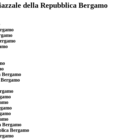
Piazzale della Repubblica Bergamo
o
ergamo
ergamo
Bergamo
gamo
amo
mo
ca Bergamo
a Bergamo
ergamo
rgamo
gamo
ergamo
rgamo
gamo
ca Bergamo
blica Bergamo
ergamo