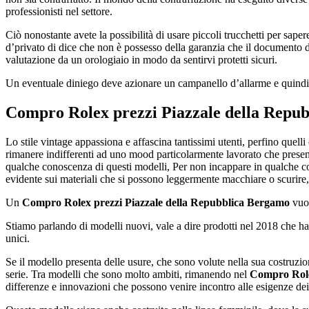
professionisti nel settore.
Ciò nonostante avete la possibilità di usare piccoli trucchetti per sape
d’privato di dice che non è possesso della garanzia che il documento di
valutazione da un orologiaio in modo da sentirvi protetti sicuri.
Un eventuale diniego deve azionare un campanello d’allarme e quindi f
Compro Rolex prezzi Piazzale della Repu
Lo stile vintage appassiona e affascina tantissimi utenti, perfino que
rimanere indifferenti ad uno mood particolarmente lavorato che presen
qualche conoscenza di questi modelli, Per non incappare in qualche c
evidente sui materiali che si possono leggermente macchiare o scurire
Un
Compro Rolex prezzi Piazzale della Repubblica Bergamo
vuol
Stiamo parlando di modelli nuovi, vale a dire prodotti nel 2018 che h
unici.
Se il modello presenta delle usure, che sono volute nella sua costruz
serie. Tra modelli che sono molto ambiti, rimanendo nel
Compro Role
differenze e innovazioni che possono venire incontro alle esigenze dei 