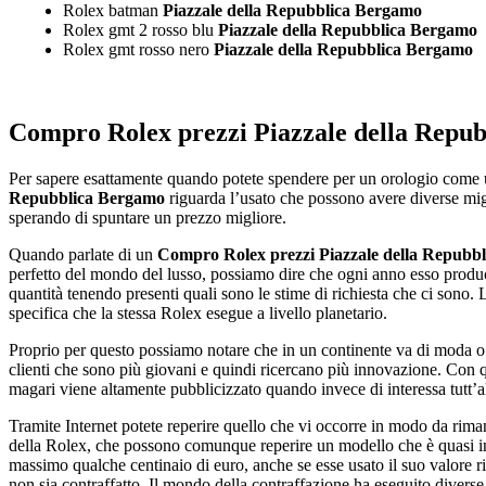
Rolex batman
Piazzale della Repubblica Bergamo
Rolex gmt 2 rosso blu
Piazzale della Repubblica Bergamo
Rolex gmt rosso nero
Piazzale della Repubblica Bergamo
Compro Rolex prezzi Piazzale della Repu
Per sapere esattamente quando potete spendere per un orologio come un 
Repubblica Bergamo
riguarda l’usato che possono avere diverse mig
sperando di spuntare un prezzo migliore.
Quando parlate di un
Compro Rolex prezzi Piazzale della Repubb
perfetto del mondo del lusso, possiamo dire che ogni anno esso produce
quantità tenendo presenti quali sono le stime di richiesta che ci sono.
specifica che la stessa Rolex esegue a livello planetario.
Proprio per questo possiamo notare che in un continente va di moda o vi
clienti che sono più giovani e quindi ricercano più innovazione. Con
magari viene altamente pubblicizzato quando invece di interessa tutt’al
Tramite Internet potete reperire quello che vi occorre in modo da rimane
della Rolex, che possono comunque reperire un modello che è quasi intro
massimo qualche centinaio di euro, anche se esse usato il suo valore r
non sia contraffatto. Il mondo della contraffazione ha eseguito divers