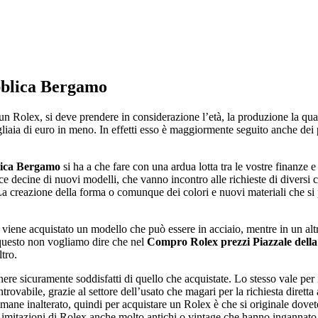
bblica Bergamo
Rolex, si deve prendere in considerazione l’età, la produzione la quant
liaia di euro in meno. In effetti esso è maggiormente seguito anche de
lica Bergamo
si ha a che fare con una ardua lotta tra le vostre finanze 
 decine di nuovi modelli, che vanno incontro alle richieste di diversi c
 La creazione della forma o comunque dei colori e nuovi materiali che si 
ene acquistato un modello che può essere in acciaio, mentre in un altro s
 questo non vogliamo dire che nel
Compro Rolex prezzi Piazzale del
tro.
re sicuramente soddisfatti di quello che acquistate. Lo stesso vale per i
vabile, grazie al settore dell’usato che magari per la richiesta diretta a
imane inalterato, quindi per acquistare un Rolex è che si originale dove
e imitazioni di Rolex anche molto antichi o vintage che hanno ingannato