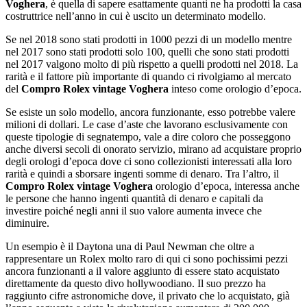
Voghera
, è quella di sapere esattamente quanti ne ha prodotti la casa
costruttrice nell’anno in cui è uscito un determinato modello.
Se nel 2018 sono stati prodotti in 1000 pezzi di un modello mentre
nel 2017 sono stati prodotti solo 100, quelli che sono stati prodotti
nel 2017 valgono molto di più rispetto a quelli prodotti nel 2018. La
rarità e il fattore più importante di quando ci rivolgiamo al mercato
del
Compro Rolex vintage Voghera
inteso come orologio d’epoca.
Se esiste un solo modello, ancora funzionante, esso potrebbe valere
milioni di dollari. Le case d’aste che lavorano esclusivamente con
queste tipologie di segnatempo, vale a dire coloro che posseggono
anche diversi secoli di onorato servizio, mirano ad acquistare proprio
degli orologi d’epoca dove ci sono collezionisti interessati alla loro
rarità e quindi a sborsare ingenti somme di denaro. Tra l’altro, il
Compro Rolex vintage Voghera
orologio d’epoca, interessa anche
le persone che hanno ingenti quantità di denaro e capitali da
investire poiché negli anni il suo valore aumenta invece che
diminuire.
Un esempio è il Daytona una di Paul Newman che oltre a
rappresentare un Rolex molto raro di qui ci sono pochissimi pezzi
ancora funzionanti a il valore aggiunto di essere stato acquistato
direttamente da questo divo hollywoodiano. Il suo prezzo ha
raggiunto cifre astronomiche dove, il privato che lo acquistato, già