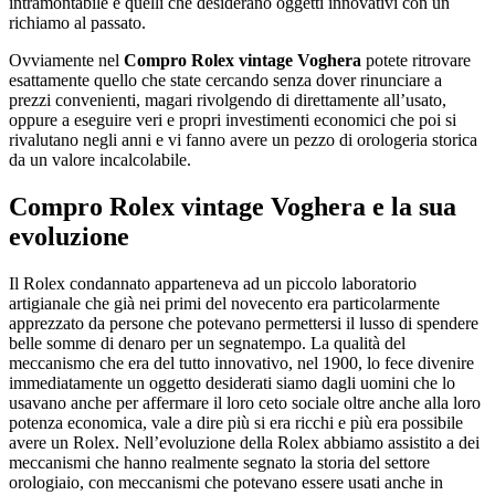
intramontabile e quelli che desiderano oggetti innovativi con un
richiamo al passato.
Ovviamente nel
Compro Rolex vintage Voghera
potete ritrovare
esattamente quello che state cercando senza dover rinunciare a
prezzi convenienti, magari rivolgendo di direttamente all’usato,
oppure a eseguire veri e propri investimenti economici che poi si
rivalutano negli anni e vi fanno avere un pezzo di orologeria storica
da un valore incalcolabile.
Compro Rolex vintage Voghera
e la sua
evoluzione
Il Rolex condannato apparteneva ad un piccolo laboratorio
artigianale che già nei primi del novecento era particolarmente
apprezzato da persone che potevano permettersi il lusso di spendere
belle somme di denaro per un segnatempo. La qualità del
meccanismo che era del tutto innovativo, nel 1900, lo fece divenire
immediatamente un oggetto desiderati siamo dagli uomini che lo
usavano anche per affermare il loro ceto sociale oltre anche alla loro
potenza economica, vale a dire più si era ricchi e più era possibile
avere un Rolex. Nell’evoluzione della Rolex abbiamo assistito a dei
meccanismi che hanno realmente segnato la storia del settore
orologiaio, con meccanismi che potevano essere usati anche in