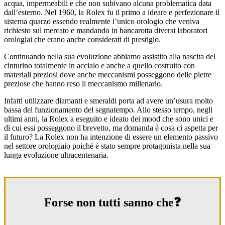
acqua, impermeabili e che non subivano alcuna problematica data
dall’esterno. Nel 1960, la Rolex fu il primo a ideare e perfezionare il
sistema quarzo essendo realmente l’unico orologio che veniva
richiesto sul mercato e mandando in bancarotta diversi laboratori
orologiai che erano anche considerati di prestigio.
Continuando nella sua evoluzione abbiamo assistito alla nascita del
cinturino totalmente in acciaio e anche a quello costruito con
materiali preziosi dove anche meccanismi posseggono delle pietre
preziose che hanno reso il meccanismo millenario.
Infatti utilizzare diamanti e smeraldi porta ad avere un’usura molto
bassa del funzionamento del segnatempo. Allo stesso tempo, negli
ultimi anni, la Rolex a eseguito e ideato dei mood che sono unici e
di cui essi posseggono il brevetto, ma domanda è cosa ci aspetta per
il futuro? La Rolex non ha intenzione di essere un elemento passivo
nel settore orologiaio poiché è stato sempre protagonista nella sua
lunga evoluzione ultracentenaria.
Forse non tutti sanno che❓