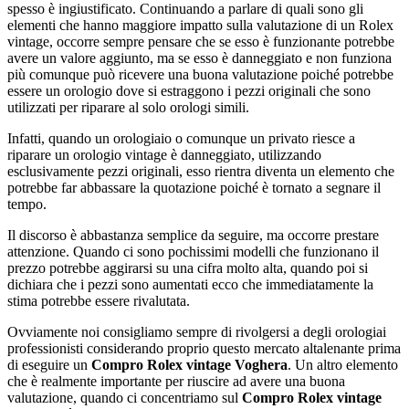
spesso è ingiustificato. Continuando a parlare di quali sono gli
elementi che hanno maggiore impatto sulla valutazione di un Rolex
vintage, occorre sempre pensare che se esso è funzionante potrebbe
avere un valore aggiunto, ma se esso è danneggiato e non funziona
più comunque può ricevere una buona valutazione poiché potrebbe
essere un orologio dove si estraggono i pezzi originali che sono
utilizzati per riparare al solo orologi simili.
Infatti, quando un orologiaio o comunque un privato riesce a
riparare un orologio vintage è danneggiato, utilizzando
esclusivamente pezzi originali, esso rientra diventa un elemento che
potrebbe far abbassare la quotazione poiché è tornato a segnare il
tempo.
Il discorso è abbastanza semplice da seguire, ma occorre prestare
attenzione. Quando ci sono pochissimi modelli che funzionano il
prezzo potrebbe aggirarsi su una cifra molto alta, quando poi si
dichiara che i pezzi sono aumentati ecco che immediatamente la
stima potrebbe essere rivalutata.
Ovviamente noi consigliamo sempre di rivolgersi a degli orologiai
professionisti considerando proprio questo mercato altalenante prima
di eseguire un
Compro Rolex vintage Voghera
. Un altro elemento
che è realmente importante per riuscire ad avere una buona
valutazione, quando ci concentriamo sul
Compro Rolex vintage