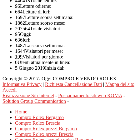
446418
Totale letture:
96
Letture odierne:
664
Letture di ieri:
1697
Letture scorsa settimana:
1862
Letture scorso mese:
207564
Totale visitatori:
95
Oggi:
636
Ieri:
1487
La scorsa settimana:
1644
Visitatori per mese:
199
Visitatori per giorno:
0
Utenti attualmente in linea:
5 Giugno 2019
Inizia dal:
Copyright © 2017- Oggi COMPRO E VENDO ROLEX
Informativa Privacy
|
Richiesta Cancellazione Dati
|
Mappa del sito
|
Accedi
Realizzazione Siti Internet
-
Posizionamento siti web ROMA
-
Solution Group Communication
-
Home
Compro Rolex Bergamo
Compro Rolex Brescia
Compro Rolex prezzi Bergamo
Compro Rolex prezzi Brescia
Compro Rolex secondo polso Bergamo