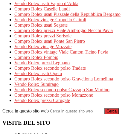
Vendo Rolex usati Vaprio d’Adda
Compro Rolex Caselle Landi
Compro Rolex usati Piazzale della Repubblica Bergamo
Vendo Rolex vintage Gropello Cairoli
Compro Rolex usati Segrate
Compro Rolex prezzi Viale Ambrogio Necchi Pavia
Compro Rolex prezzi Sorisole
Compro Rolex usati Ponte San Pietro
Vendo Rolex vintage Mozzate
Compro Rolex vintage Viale Canton Ticino Pavia
Compro Rolex Fombio
Vendo Rolex prezzi Legnano
Compro Rolex secondo polso Tradate
Vendo Rolex usati Opera
Compro Rolex secondo polso Gravellona Lomellina
Vendo Rolex Sumirago
Vendo Rolex secondo polso Cazzago San Martino
Compro Rolex secondo polso Morazzone
Vendo Rolex prezzi Carugate
Cerca in questo sito web
VISITE DEL SITO