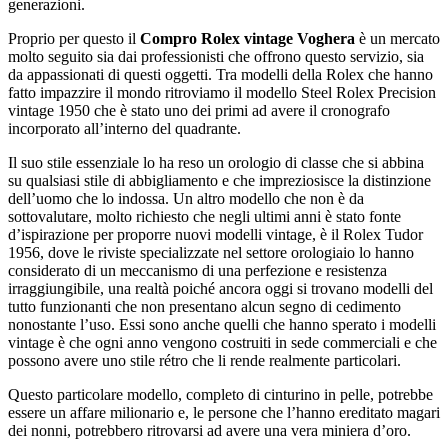
generazioni.
Proprio per questo il
Compro Rolex vintage Voghera
è un mercato
molto seguito sia dai professionisti che offrono questo servizio, sia
da appassionati di questi oggetti. Tra modelli della Rolex che hanno
fatto impazzire il mondo ritroviamo il modello Steel Rolex Precision
vintage 1950 che è stato uno dei primi ad avere il cronografo
incorporato all’interno del quadrante.
Il suo stile essenziale lo ha reso un orologio di classe che si abbina
su qualsiasi stile di abbigliamento e che impreziosisce la distinzione
dell’uomo che lo indossa. Un altro modello che non è da
sottovalutare, molto richiesto che negli ultimi anni è stato fonte
d’ispirazione per proporre nuovi modelli vintage, è il Rolex Tudor
1956, dove le riviste specializzate nel settore orologiaio lo hanno
considerato di un meccanismo di una perfezione e resistenza
irraggiungibile, una realtà poiché ancora oggi si trovano modelli del
tutto funzionanti che non presentano alcun segno di cedimento
nonostante l’uso. Essi sono anche quelli che hanno sperato i modelli
vintage è che ogni anno vengono costruiti in sede commerciali e che
possono avere uno stile rétro che li rende realmente particolari.
Questo particolare modello, completo di cinturino in pelle, potrebbe
essere un affare milionario e, le persone che l’hanno ereditato magari
dei nonni, potrebbero ritrovarsi ad avere una vera miniera d’oro.