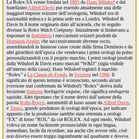
La Rolex SA venne fondata nel
1905
da
Hans Wilsdorf
e dal
fratellastro
Alfred Davis
; pur essendo attualmente una delle
maggiori imprese svizzere dell’orologeria, Wilsdorf era di
nazionalità tedesca e la prima sede era a Londra. Wilsdorf &
Davis fu il nome originario dato all’azienda, che in seguito
divenne la
Rolex Watch Company
. Inizialmente si limitavano a
importare in
Inghilterra
i meccanismi svizzeri prodotti da
Hermann Aegler
, che successivamente divenne socio,
assemblandoli in lussuose casse create dalla firma Dennison e da
altri gioiellieri dell’epoca che vendevano i primi orologi da polso
personalizzandoli con il proprio marchio. I primi orologi prodotti
dalla Wilsdorf & Davis erano marcati “W&D” (sigla visibile
all’interno della cassa). Hans Wilsdorf registrò il marchio
“Rolex” a
La Chaux-de-Fonds
, in
Svizzera
nel
1908
. Il
significato di questo termine è sconosciuto, secondo alcuni
(versione mai confermata da Wilsdorf) “Rolex” deriva dalla
locuzione
francese
horlogerie exquise
, che significa
orologeria
squisita
. Altri riportano che il nome derivi dall’unione della
parola
Rolls-Royce
, automobili di lusso amate da
Alfred Davis
,
e
Timex
, grande produttore di orologi dell’epoca, per indicare
appunto che la produzione sarebbe stata orientata a orologi
“EX” di lusso “ROL” da cui ROLEX. Ad ogni modo, Wilsdorf
voleva un nome facilmente pronunciabile in ogni lingua,
immediato, facile da ricordare, ma anche che avesse stile, cioè
non doveva essere troppo ingombrante sul quadrante e doveva