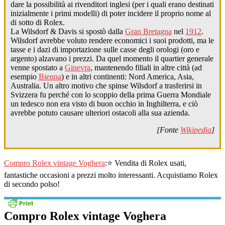
dare la possibilità ai rivenditori inglesi (per i quali erano destinati
inizialmente i primi modelli) di poter incidere il proprio nome al
di sotto di Rolex.
La Wilsdorf & Davis si spostò dalla
Gran Bretagna
nel
1912
.
Wilsdorf avrebbe voluto rendere economici i suoi prodotti, ma le
tasse e i dazi di importazione sulle casse degli orologi (oro e
argento) alzavano i prezzi. Da quel momento il quartier generale
venne spostato a
Ginevra
, mantenendo filiali in altre città (ad
esempio
Bienna
) e in altri continenti: Nord America, Asia,
Australia. Un altro motivo che spinse Wilsdorf a trasferirsi in
Svizzera fu perché con lo scoppio della prima Guerra Mondiale
un tedesco non era visto di buon occhio in Inghilterra, e ciò
avrebbe potuto causare ulteriori ostacoli alla sua azienda.
[Fonte
Wikipedia
]
Compro Rolex vintage Voghera
:⭐ Vendita di Rolex usati,
fantastiche occasioni a prezzi molto interessanti. Acquistiamo Rolex
di secondo polso!
Compro Rolex vintage Voghera