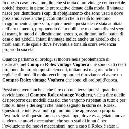
In questo caso possiamo dire che si tratta di un vintage commerciale
poiché rispetta in pieno le prerogative dettate dalla moda. Il vintage
nasce per identificare i capi di abbigliamento che sono usati e dove
possiamo avere anche piccoli difetti che in realtà lo rendono
maggiormente apprezzato, rapidamente questa idea è stata adottata
nell’arredamento, proponendo dei mobili che mostrano diversi segni
di usura, in mood di allestimento negozio, addirittura nelle pareti di
casa o nei gioielli. Infatti il vintage indica anche un gioiello che a
molti anni sulle spalle dove l’eventuale tonalità scura evidenzia
proprio la sua età.
Quando parliamo di orologi si incorre nella problematica di
districarsi nel
Compro Rolex vintage Voghera
che sono stati creati
proponendo proprio questi elementi, trattandosi magari anche di
repliche di modelli molto vecchi, oppure ci ritroviamo ad avere un
Compro Rolex vintage Voghera
che sono gli orologi d’epoca.
Possiamo avere anche a che fare con una terza ipotesi, quando ci
avviciniamo al
Compro Rolex vintage Voghera
, vale a dire quello
di riproporre dei modelli classici che vengono rispettati in tutto e per
tutto su linee e dei segni che hanno segnato la storia del Rolex.
Questo stile interessa molto gli uomini che apprezzano proprio
l’evoluzione di questo famoso segnatempo, dove essa gettate nuove
tendenze e nuovi meccanismi che sono stati di input è per
l’evoluzione dei nuovi meccanismi, non a caso il Rolex è stato il