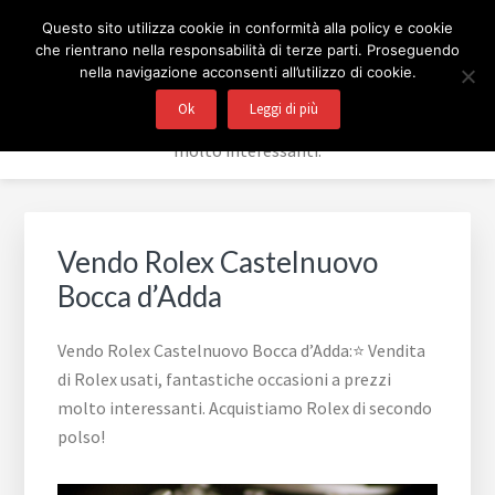
Passa
Passa
Passa
Skip
COMPRO E VENDO ROLEX
Questo sito utilizza cookie in conformità alla policy e cookie
alla
al
al
to
che rientrano nella responsabilità di terze parti. Proseguendo
navigazione
contenuto
piè
footer
BERGAMO
nella navigazione acconsenti all’utilizzo di cookie.
primaria
principale
di
navigation
Ok
Leggi di più
⭐ Vendita di Rolex usati, fantastiche occasioni a prezzi
pagina
molto interessanti.
Vendo Rolex Castelnuovo
Bocca d’Adda
Vendo Rolex Castelnuovo Bocca d’Adda:⭐ Vendita
di Rolex usati, fantastiche occasioni a prezzi
molto interessanti. Acquistiamo Rolex di secondo
polso!