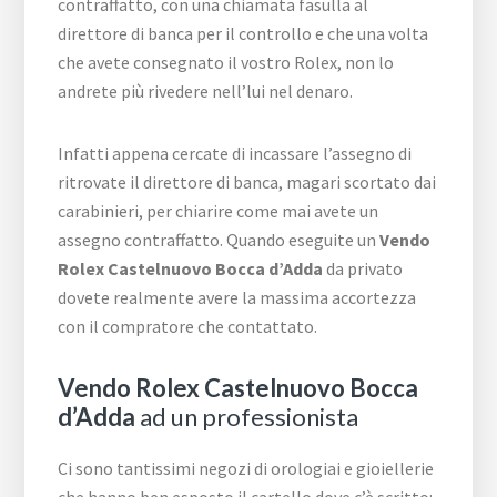
contraffatto, con una chiamata fasulla al
direttore di banca per il controllo e che una volta
che avete consegnato il vostro Rolex, non lo
andrete più rivedere nell’lui nel denaro.
Infatti appena cercate di incassare l’assegno di
ritrovate il direttore di banca, magari scortato dai
carabinieri, per chiarire come mai avete un
assegno contraffatto. Quando eseguite un
Vendo
Rolex Castelnuovo Bocca d’Adda
da privato
dovete realmente avere la massima accortezza
con il compratore che contattato.
Vendo Rolex Castelnuovo Bocca
d’Adda
ad un professionista
Ci sono tantissimi negozi di orologiai e gioiellerie
che hanno ben esposto il cartello dove c’è scritto: