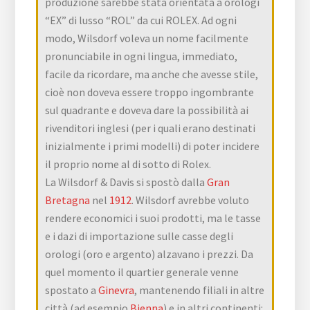
produzione sarebbe stata orientata a orologi
“EX” di lusso “ROL” da cui ROLEX. Ad ogni
modo, Wilsdorf voleva un nome facilmente
pronunciabile in ogni lingua, immediato,
facile da ricordare, ma anche che avesse stile,
cioè non doveva essere troppo ingombrante
sul quadrante e doveva dare la possibilità ai
rivenditori inglesi (per i quali erano destinati
inizialmente i primi modelli) di poter incidere
il proprio nome al di sotto di Rolex.
La Wilsdorf & Davis si spostò dalla
Gran
Bretagna
nel
1912
. Wilsdorf avrebbe voluto
rendere economici i suoi prodotti, ma le tasse
e i dazi di importazione sulle casse degli
orologi (oro e argento) alzavano i prezzi. Da
quel momento il quartier generale venne
spostato a
Ginevra
, mantenendo filiali in altre
città (ad esempio
Bienna
) e in altri continenti: