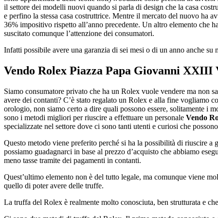
il settore dei modelli nuovi quando si parla di design che la casa costr
e perfino la stessa casa costruttrice. Mentre il mercato del nuovo ha a
36% impositivo rispetto all’anno precedente. Un altro elemento che ha 
suscitato comunque l’attenzione dei consumatori.
Infatti possibile avere una garanzia di sei mesi o di un anno anche su m
Vendo Rolex Piazza Papa Giovanni XXIII 
Siamo consumatore privato che ha un Rolex vuole vendere ma non sa c
avere dei contanti? C’è stato regalato un Rolex e alla fine vogliamo c
orologio, non siamo certo a dire quali possono essere, solitamente i m
sono i metodi migliori per riuscire a effettuare un personale
Vendo Ro
specializzate nel settore dove ci sono tanti utenti e curiosi che posson
Questo metodo viene preferito perché si ha la possibilità di riuscire 
possiamo guadagnarci in base al prezzo d’acquisto che abbiamo esegui
meno tasse tramite dei pagamenti in contanti.
Quest’ultimo elemento non è del tutto legale, ma comunque viene mo
quello di poter avere delle truffe.
La truffa del Rolex è realmente molto conosciuta, ben strutturata e ch