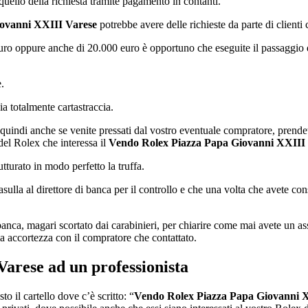
uello della richiesta tramite pagamento in contanti.
ovanni XXIII Varese
potrebbe avere delle richieste da parte di clienti
’euro oppure anche di 20.000 euro è opportuno che eseguite il passaggio 
.
a totalmente cartastraccia.
 quindi anche se venite pressati dal vostro eventuale compratore, prende
del Rolex che interessa il
Vendo Rolex Piazza Papa Giovanni XXIII
tturato in modo perfetto la truffa.
ulla al direttore di banca per il controllo e che una volta che avete con
 di banca, magari scortato dai carabinieri, per chiarire come mai avete un
 accortezza con il compratore che contattato.
Varese
ad un professionista
o il cartello dove c’è scritto: “
Vendo Rolex Piazza Papa Giovanni 