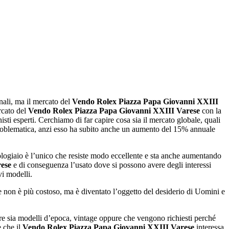
rnali, ma il mercato del
Vendo Rolex Piazza Papa Giovanni XXIII
rcato del
Vendo Rolex Piazza Papa Giovanni XXIII Varese
con la
isti esperti. Cerchiamo di far capire cosa sia il mercato globale, quali
oblematica, anzi esso ha subito anche un aumento del 15% annuale
rologiaio è l’unico che resiste modo eccellente e sta anche aumentando
ese
e di conseguenza l’usato dove si possono avere degli interessi
i modelli.
se non è più costoso, ma è diventato l’oggetto del desiderio di Uomini e
re sia modelli d’epoca, vintage oppure che vengono richiesti perché
e che il
Vendo Rolex Piazza Papa Giovanni XXIII Varese
interessa