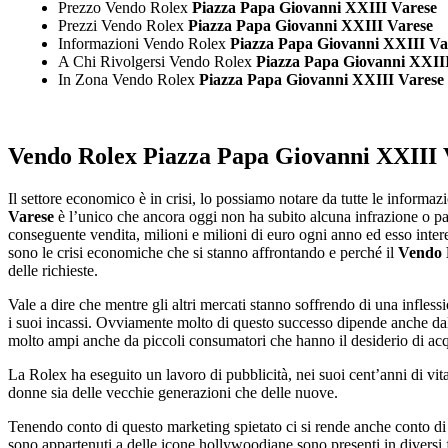
Prezzo Vendo Rolex
Piazza Papa Giovanni XXIII Varese
Prezzi Vendo Rolex
Piazza Papa Giovanni XXIII Varese
Informazioni Vendo Rolex
Piazza Papa Giovanni XXIII Va
A Chi Rivolgersi Vendo Rolex
Piazza Papa Giovanni XXII
In Zona Vendo Rolex
Piazza Papa Giovanni XXIII Varese
Vendo Rolex Piazza Papa Giovanni XXIII 
Il settore economico è in crisi, lo possiamo notare da tutte le informa
Varese
è l’unico che ancora oggi non ha subito alcuna infrazione o pa
conseguente vendita, milioni e milioni di euro ogni anno ed esso interess
sono le crisi economiche che si stanno affrontando e perché il
Vendo 
delle richieste.
Vale a dire che mentre gli altri mercati stanno soffrendo di una infle
i suoi incassi. Ovviamente molto di questo successo dipende anche dal
molto ampi anche da piccoli consumatori che hanno il desiderio di ac
La Rolex ha eseguito un lavoro di pubblicità, nei suoi cent’anni di vit
donne sia delle vecchie generazioni che delle nuove.
Tenendo conto di questo marketing spietato ci si rende anche conto di
sono appartenuti a delle icone hollywoodiane sono presenti in diversi 