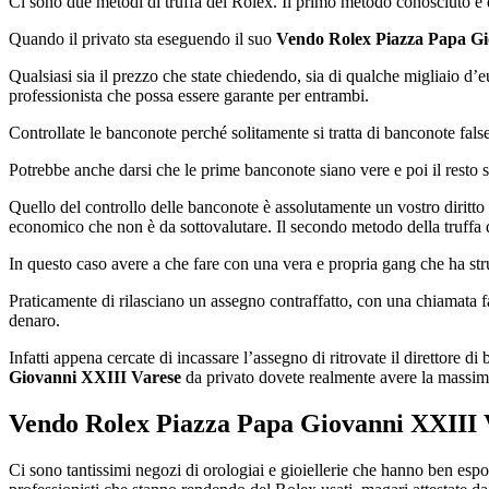
Ci sono due metodi di truffa del Rolex. Il primo metodo conosciuto e q
Quando il privato sta eseguendo il suo
Vendo Rolex Piazza Papa Gi
Qualsiasi sia il prezzo che state chiedendo, sia di qualche migliaio d
professionista che possa essere garante per entrambi.
Controllate le banconote perché solitamente si tratta di banconote false
Potrebbe anche darsi che le prime banconote siano vere e poi il resto si
Quello del controllo delle banconote è assolutamente un vostro diritto
economico che non è da sottovalutare. Il secondo metodo della truffa 
In questo caso avere a che fare con una vera e propria gang che ha stru
Praticamente di rilasciano un assegno contraffatto, con una chiamata fas
denaro.
Infatti appena cercate di incassare l’assegno di ritrovate il direttore
Giovanni XXIII Varese
da privato dovete realmente avere la massima
Vendo Rolex Piazza Papa Giovanni XXIII 
Ci sono tantissimi negozi di orologiai e gioiellerie che hanno ben espost