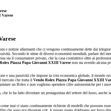
rese
I Varese
Varese
zioni e notizie allarmanti che ci vengono continuamente dette dai telegio
ssività. Secondo le stime di diversi economisti mondiali, parlare del me
a sia il consumatore privato, che la casa costruttrice oltre ai profession
Rolex Piazza Papa Giovanni XXIII Varese
non sta avendo alcuna pr
ssione e una passività che impone la crisi economica globale, il mondo o
 mercato che tratta il
Vendo Rolex Piazza Papa Giovanni XXIII Var
quistare un Rolex e non vogliono spendere cifre astronomiche per i nuov
a, che lo ha fatto diventare un protagonista del settore del lusso, anche 
 come mai ci siano continuamente richieste di modelli che possono esse
film che sono poi diventati cult. A questo punto dobbiamo per forza dir