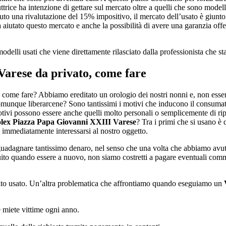
uttrice ha intenzione di gettare sul mercato oltre a quelli che sono mode
vuto una rivalutazione del 15% impositivo, il mercato dell’usato è giunto
aiutato questo mercato e anche la possibilità di avere una garanzia offe
odelli usati che viene direttamente rilasciato dalla professionista che s
Varese
da privato, come fare
ome fare? Abbiamo ereditato un orologio dei nostri nonni e, non esse
omunque liberarcene? Sono tantissimi i motivi che inducono il consumator
otivi possono essere anche quelli molto personali o semplicemente di rip
lex Piazza Papa Giovanni XXIII Varese
? Tra i primi che si usano è 
o immediatamente interessarsi al nostro oggetto.
a guadagnare tantissimo denaro, nel senso che una volta che abbiamo avut
to quando essere a nuovo, non siamo costretti a pagare eventuali commi
lto usato. Un’altra problematica che affrontiamo quando eseguiamo un
e miete vittime ogni anno.